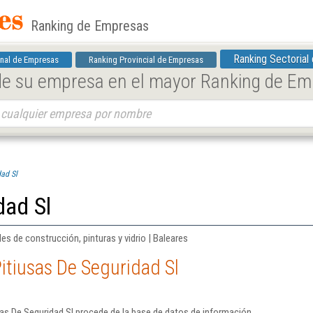
Ranking de Empresas
Ranking Sectorial
nal de Empresas
Ranking Provincial de Empresas
 de su empresa en el mayor Ranking de E
dad Sl
dad Sl
es de construcción, pinturas y vidrio | Baleares
itiusas De Seguridad Sl
as De Seguridad Sl procede de la base de datos de información