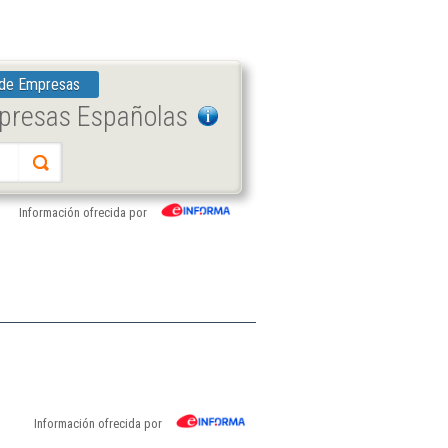
 de Empresas
mpresas Españolas
Información ofrecida por
Información ofrecida por