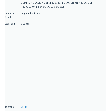
COMERCIALIZACION DE ENERGIA. EXPLOTACION DEL NEGOCIO DE
PRODUCCION DE ENERGIA. COMERCIALI
Domicilio
Lugar Aldea Arnoso , 1
Social
Localidad
a Capela
Teléfono
98145...