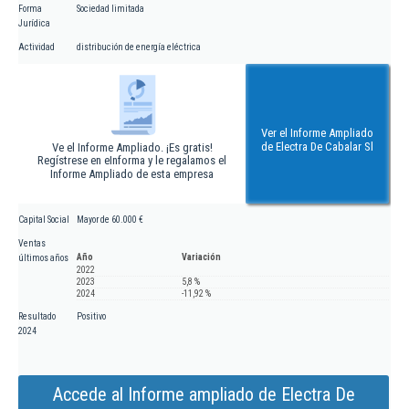
Forma
Sociedad limitada
Jurídica
Actividad
distribución de energía eléctrica
Ver el Informe Ampliado
de Electra De Cabalar Sl
Ve el Informe Ampliado. ¡Es gratis!
Regístrese en eInforma y le regalamos el
Informe Ampliado de esta empresa
Capital Social
Mayor de 60.000 €
Ventas
Año
Variación
últimos años
2022
2023
5,8 %
2024
-11,92 %
Resultado
Positivo
2024
Accede al Informe ampliado de Electra De