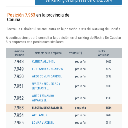
Ver Ranking de Empresas del CNAE 3514
Posición 7.953
en la provincia de
Coruña
Electra De Cabalar Sl se encuentra en la posición 7.953 del Ranking de Coruña.
A continuación podrá consultar la posición en el ranking de Electra De Cabalar
Sl y empresas con posiciones similares:
Posición
Sector
Nombre de la empresa
Ventas (€)
Provincia
Actividad
7.948
CLINICA ALUSH SL
pequeña
8623
7.949
FONTANERIA J SUAREZ SL
pequeña
4322
7.950
ARZO COMUNIDADES SL
pequeña
6832
SPARTAN SEGURIDAD Y
7.951
pequeña
8009
SISTEMAS, S.L.
AUTO FERNANDO
7.952
pequeña
4939
ALVAREZ SL
7.953
ELECTRA DE CABALAR SL
pequeña
3514
7.954
AROLAND, S.L.
pequeña
9699
7.955
LOMAR VIAXES SL
pequeña
7911