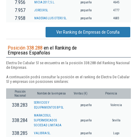
7.956
MICIA 2017, S.L.
pequeña
4645
7.957
JOREOR SL
pequeña
4777
7.958
MADERAS LUIS OTERO SL.
pequeña
4683
Ver Ranking de Empresas de Coruña
Posición 338.288
en el Ranking de
Empresas Españolas
Electra De Cabalar Sl se encuentra en la posición 338.288 del Ranking Nacional
de Empresas.
A continuación podrá consultar la posición en el ranking de Electra De Cabalar
Sl y empresas con posiciones similares:
Posición
Nombre de la empresa
Ventas (€)
Provincia
Nacional
SERVICIOS Y
338.283
pequeña
Valencia
EQUIPAMIENTOS BP SL
MARACOSUL
338.284
SUPERMERCADOS
pequeña
Sevilla
SOCIEDAD LIMITADA
338.285
VALIBRIA SL.
pequeña
Lugo