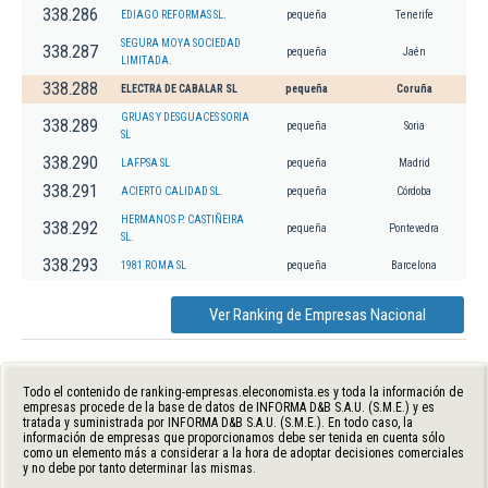
338.286
EDIAGO REFORMAS SL.
pequeña
Tenerife
SEGURA MOYA SOCIEDAD
338.287
pequeña
Jaén
LIMITADA.
338.288
ELECTRA DE CABALAR SL
pequeña
Coruña
GRUAS Y DESGUACES SORIA
338.289
pequeña
Soria
SL
338.290
LAFPSA SL
pequeña
Madrid
338.291
ACIERTO CALIDAD SL.
pequeña
Córdoba
HERMANOS P. CASTIÑEIRA
338.292
pequeña
Pontevedra
SL.
338.293
1981 ROMA SL
pequeña
Barcelona
Ver Ranking de Empresas Nacional
Todo el contenido de ranking-empresas.eleconomista.es y toda la información de
empresas procede de la base de datos de INFORMA D&B S.A.U. (S.M.E.) y es
tratada y suministrada por INFORMA D&B S.A.U. (S.M.E.). En todo caso, la
información de empresas que proporcionamos debe ser tenida en cuenta sólo
como un elemento más a considerar a la hora de adoptar decisiones comerciales
y no debe por tanto determinar las mismas.