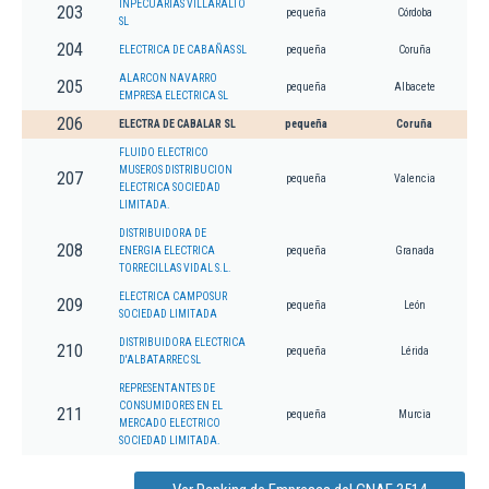
INPECUARIAS VILLARALTO
203
pequeña
Córdoba
SL
204
ELECTRICA DE CABAÑAS SL
pequeña
Coruña
ALARCON NAVARRO
205
pequeña
Albacete
EMPRESA ELECTRICA SL
206
ELECTRA DE CABALAR SL
pequeña
Coruña
FLUIDO ELECTRICO
MUSEROS DISTRIBUCION
207
pequeña
Valencia
ELECTRICA SOCIEDAD
LIMITADA.
DISTRIBUIDORA DE
208
ENERGIA ELECTRICA
pequeña
Granada
TORRECILLAS VIDAL S.L.
ELECTRICA CAMPOSUR
209
pequeña
León
SOCIEDAD LIMITADA
DISTRIBUIDORA ELECTRICA
210
pequeña
Lérida
D'ALBATARREC SL
REPRESENTANTES DE
CONSUMIDORES EN EL
211
pequeña
Murcia
MERCADO ELECTRICO
SOCIEDAD LIMITADA.