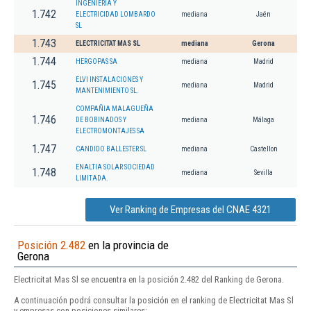
INGENIERIA Y
1.742
ELECTRICIDAD LOMBARDO
mediana
Jaén
SL
1.743
ELECTRICITAT MAS SL
mediana
Gerona
1.744
HERGOPAS SA
mediana
Madrid
ELVI INSTALACIONES Y
1.745
mediana
Madrid
MANTENIMIENTO SL.
COMPAÑIA MALAGUEÑA
1.746
DE BOBINADOS Y
mediana
Málaga
ELECTROMONTAJES SA
1.747
CANDIDO BALLESTER SL
mediana
Castellon
ENALTIA SOLAR SOCIEDAD
1.748
mediana
Sevilla
LIMITADA.
Ver Ranking de Empresas del CNAE 4321
Posición 2.482
en la provincia de
Gerona
Electricitat Mas Sl se encuentra en la posición 2.482 del Ranking de Gerona.
A continuación podrá consultar la posición en el ranking de Electricitat Mas Sl
y empresas con posiciones similares: