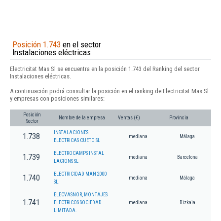
Posición 1.743
en el sector
Instalaciones eléctricas
Electricitat Mas Sl se encuentra en la posición 1.743 del Ranking del sector
Instalaciones eléctricas.
A continuación podrá consultar la posición en el ranking de Electricitat Mas Sl
y empresas con posiciones similares:
Posición
Nombre de la empresa
Ventas (€)
Provincia
Sector
INSTALACIONES
1.738
mediana
Málaga
ELECTRICAS CUETO SL
ELECTROCAMPS INSTAL
1.739
mediana
Barcelona
LACIONS SL
ELECTRICIDAD MAN 2000
1.740
mediana
Málaga
SL.
ELECVASNOR, MONTAJES
1.741
ELECTRICOS SOCIEDAD
mediana
Bizkaia
LIMITADA.