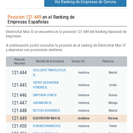
Ver Ranking de Empresas de Gerona
Posición 121.449
en el Ranking de
Empresas Españolas
Electricitat Mas Sl se encuentra en la posición 121.449 del Ranking Nacional de
Empresas.
A continuación podrá consultar la posición en el ranking de Electricitat Mas Sl
y empresas con posiciones similares:
Posición
Nombre de la empresa
Ventas (€)
Provincia
Nacional
EXCLUSIVE TRAVELS PLUS
121.444
mediana
Madrid
SL.
HEFEST ENGINYERIA
121.445
mediana
Lérida
FORENSE SL
121.446
EMPORDA CORK SL
mediana
Gerona
121.447
GAS-MACRO SL
mediana
Málaga
121.448
SECTOR 3 BUSINESS SL
mediana
Madrid
121.449
ELECTRICITAT MAS SL
mediana
Gerona
121.450
EURORECHAPADOS SL
mediana
Toledo