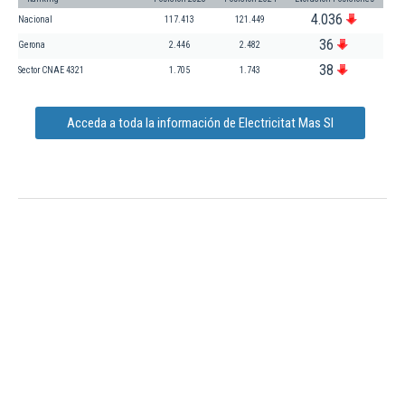
4.036
Nacional
117.413
121.449
36
Gerona
2.446
2.482
38
Sector CNAE 4321
1.705
1.743
Acceda a toda la información de Electricitat Mas Sl