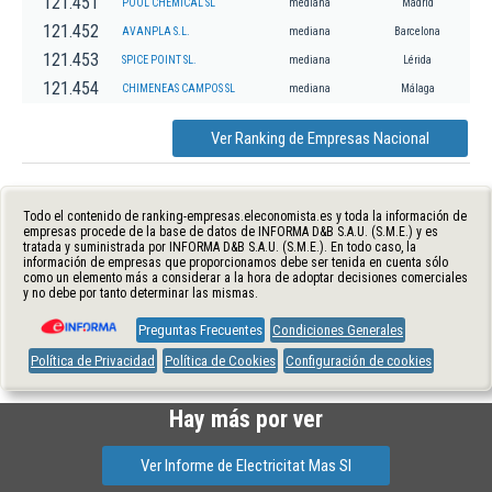
121.451
POOL CHEMICAL SL
mediana
Madrid
121.452
AVANPLA S.L.
mediana
Barcelona
121.453
SPICE POINT SL.
mediana
Lérida
121.454
CHIMENEAS CAMPOS SL
mediana
Málaga
Ver Ranking de Empresas Nacional
Todo el contenido de ranking-empresas.eleconomista.es y toda la información de
empresas procede de la base de datos de INFORMA D&B S.A.U. (S.M.E.) y es
tratada y suministrada por INFORMA D&B S.A.U. (S.M.E.). En todo caso, la
información de empresas que proporcionamos debe ser tenida en cuenta sólo
como un elemento más a considerar a la hora de adoptar decisiones comerciales
y no debe por tanto determinar las mismas.
Preguntas Frecuentes
Condiciones Generales
Política de Privacidad
Política de Cookies
Configuración de cookies
Hay más por ver
Ver Informe de Electricitat Mas Sl