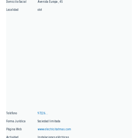
Domicilio Social
Avenida Europa , 45
Localidad
olot
Teléfono
97226...
Forma Jurídica
Sociedad limitada
Página Web
www.electricitatmas.com
Actividad
Instalaciones eléctricas