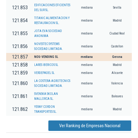
EDIFICACIONES EFICIENTES
121.853
mediana
Sevilla
DEL SUR SL.
TITANIC ALIMENTACION Y
121.854
mediana
Madrid
RESTAURACION SL.
JOTA EVA SOCIEDAD
121.855
mediana
Ciudad Real
ANONIMA
NOVESTEC SYSTEMS
121.856
mediana
Castellon
SOCIEDAD LIMITADA.
121.857
NOU-VENDING SL
mediana
Gerona
121.858
LARES IBERICOS SL
mediana
Madrid
121.859
VERDEPADEL SL
mediana
Alicante
LA COSTERA AGROTECNICS
121.860
mediana
Valencia
SOCIEDAD LIMITADA.
SVENSKA SKOLAN
121.861
mediana
Baleares
MALLORCA SL.
YERAY CORDON
121.862
mediana
Madrid
TRANSPORTES SL.
Ver Ranking de Empresas Nacional