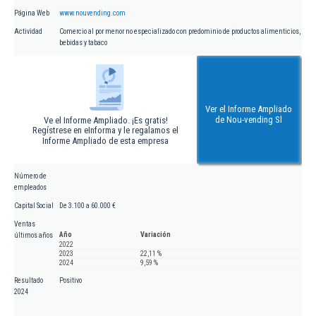
Página Web
www.nouvending.com
Actividad
Comercio al por menor no especializado con predominio de productos alimenticios,
bebidas y tabaco
Ver el Informe Ampliado
de Nou-vending Sl
Ve el Informe Ampliado. ¡Es gratis!
Regístrese en eInforma y le regalamos el
Informe Ampliado de esta empresa
Número de
empleados
Capital Social
De 3.100 a 60.000 €
Ventas
Año
Variación
últimos años
2022
2023
22,11 %
2024
9,59 %
Resultado
Positivo
2024