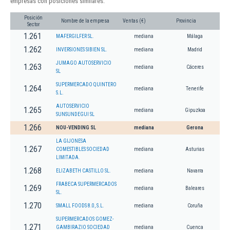
empresas con posiciones similares:
Posición
Nombre de la empresa
Ventas (€)
Provincia
Sector
1.261
MAFERGILFER SL.
mediana
Málaga
1.262
INVERSIONES SIBIEN SL.
mediana
Madrid
JUMAGO AUTOSERVICIO
1.263
mediana
Cáceres
SL
SUPERMERCADO QUINTERO
1.264
mediana
Tenerife
S.L.
AUTOSERVICIO
1.265
mediana
Gipuzkoa
SUNSUNDEGUI SL
1.266
NOU-VENDING SL
mediana
Gerona
LA GIJONESA
1.267
COMESTIBLES SOCIEDAD
mediana
Asturias
LIMITADA.
1.268
ELIZABETH CASTILLO SL.
mediana
Navarra
FRABECA SUPERMERCADOS
1.269
mediana
Baleares
SL.
1.270
SMALL FOODS 8.0, S.L.
mediana
Coruña
SUPERMERCADOS GOMEZ-
1.271
GAMBIRAZIO SOCIEDAD
mediana
Cuenca