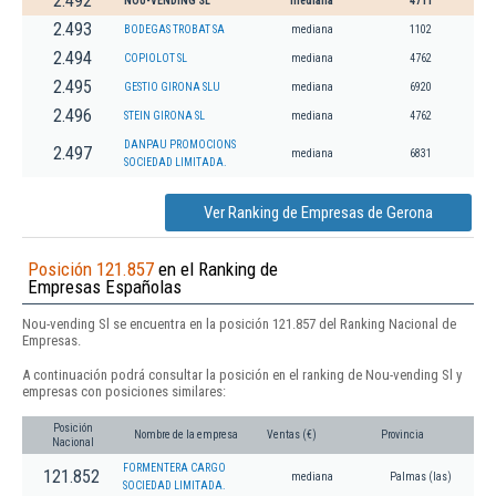
2.492
NOU-VENDING SL
mediana
4711
2.493
BODEGAS TROBAT SA
mediana
1102
2.494
COPIOLOT SL
mediana
4762
2.495
GESTIO GIRONA SLU
mediana
6920
2.496
STEIN GIRONA SL
mediana
4762
DANPAU PROMOCIONS
2.497
mediana
6831
SOCIEDAD LIMITADA.
Ver Ranking de Empresas de Gerona
Posición 121.857
en el Ranking de
Empresas Españolas
Nou-vending Sl se encuentra en la posición 121.857 del Ranking Nacional de
Empresas.
A continuación podrá consultar la posición en el ranking de Nou-vending Sl y
empresas con posiciones similares:
Posición
Nombre de la empresa
Ventas (€)
Provincia
Nacional
FORMENTERA CARGO
121.852
mediana
Palmas (las)
SOCIEDAD LIMITADA.