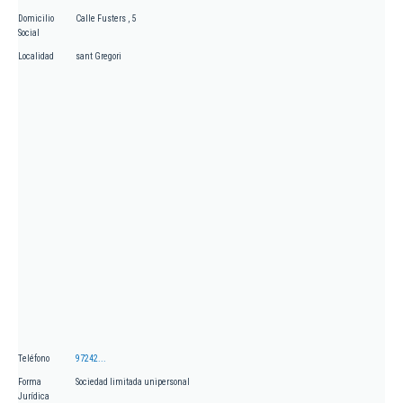
Domicilio
Calle Fusters , 5
Social
Localidad
sant Gregori
Teléfono
97242...
Forma
Sociedad limitada unipersonal
Jurídica