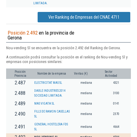
LIMITADA.
Ver Ranking de Empresas del CNAE 4711
Posición 2.492
en la provincia de
Gerona
Nou-vending Sl se encuentra en la posición 2.492 del Ranking de Gerona.
A continuación podrá consultar la posición en el ranking de Nou-vending Sl y
empresas con posiciones similares:
Posición
Sector
Nombre de la empresa
Ventas (€)
Provincia
Actividad
2.487
ELECTRICITAT MAS SL
mediana
4321
DABLE INDUSTRIES 2014
2.488
mediana
3100
SOCIEDAD LIMITADA.
2.489
MAS VIGATA SL
mediana
0141
FILLS DE RAMON CASELLAS
2.490
mediana
2370
SL
GENERAL HOSTELERA FDS
2.491
mediana
4664
SL