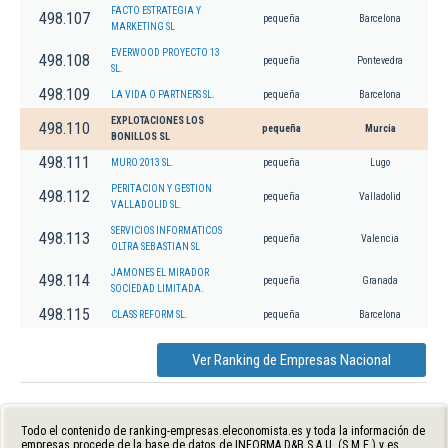
FACTO ESTRATEGIA Y
498.107
pequeña
Barcelona
MARKETING SL
EVERWOOD PROYECTO 13
498.108
pequeña
Pontevedra
SL.
498.109
LA VIDA O PARTNERS SL.
pequeña
Barcelona
EXPLOTACIONES LOS
498.110
pequeña
Murcia
BONILLOS SL
498.111
MURO 2013 SL.
pequeña
Lugo
PERITACION Y GESTION
498.112
pequeña
Valladolid
VALLADOLID SL.
SERVICIOS INFORMATICOS
498.113
pequeña
Valencia
OLTRA SEBASTIAN SL
JAMONES EL MIRADOR
498.114
pequeña
Granada
SOCIEDAD LIMITADA.
498.115
CLASS REFORM SL.
pequeña
Barcelona
Ver Ranking de Empresas Nacional
Todo el contenido de ranking-empresas.eleconomista.es y toda la información de
empresas procede de la base de datos de INFORMA D&B S.A.U. (S.M.E.) y es