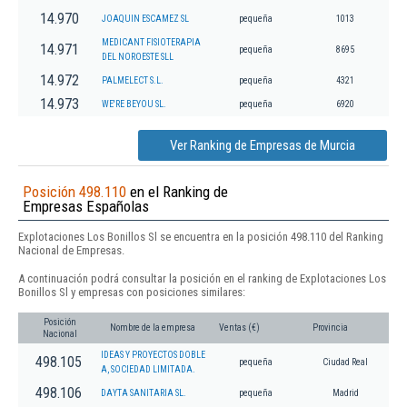
14.970
JOAQUIN ESCAMEZ SL
pequeña
1013
MEDICANT FISIOTERAPIA
14.971
pequeña
8695
DEL NOROESTE SLL
14.972
PALMELECT S.L.
pequeña
4321
14.973
WE'RE BEYOU SL.
pequeña
6920
Ver Ranking de Empresas de Murcia
Posición 498.110
en el Ranking de
Empresas Españolas
Explotaciones Los Bonillos Sl se encuentra en la posición 498.110 del Ranking
Nacional de Empresas.
A continuación podrá consultar la posición en el ranking de Explotaciones Los
Bonillos Sl y empresas con posiciones similares:
Posición
Nombre de la empresa
Ventas (€)
Provincia
Nacional
IDEAS Y PROYECTOS DOBLE
498.105
pequeña
Ciudad Real
A, SOCIEDAD LIMITADA.
498.106
DAYTA SANITARIA SL.
pequeña
Madrid