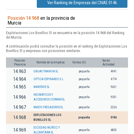
Ver Ranking de Empresas del CNAE 0146
Posición 14.968
en la provincia de
Murcia
Explotaciones Los Bonillos Sl se encuentra en la posición 14.968 del Ranking
de Murcia.
A continuación podrá consultar la posición en el ranking de Explotaciones Los
Bonillos Sl y empresas con posiciones similares:
Posición
Sector
Nombre de la empresa
Ventas (€)
Provincia
Actividad
14.963
GRUAS TRANVIA SL
pequeña
4941
14.964
OPTICA ESPINARDO S.L.
pequeña
4774
14.965
MABERGE SL
pequeña
9621
NEUMATICOS Y
14.966
pequeña
9531
ACCESORIOS CORMAR SL
14.967
MAEHI FREGADEROS SL
pequeña
2226
EXPLOTACIONES LOS
14.968
pequeña
0146
BONILLOS SL
SOCIEDAD MUÑOZ Y
14.969
pequeña
6820
ALCANTARA SL