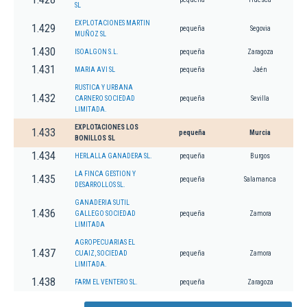
SL
EXPLOTACIONES MARTIN
1.429
pequeña
Segovia
MUÑOZ SL
1.430
ISOALGON S.L.
pequeña
Zaragoza
1.431
MARIA AVI SL
pequeña
Jaén
RUSTICA Y URBANA
1.432
CARNERO SOCIEDAD
pequeña
Sevilla
LIMITADA.
EXPLOTACIONES LOS
1.433
pequeña
Murcia
BONILLOS SL
1.434
HERLALLA GANADERA SL.
pequeña
Burgos
LA FINCA GESTION Y
1.435
pequeña
Salamanca
DESARROLLOS SL.
GANADERIA SUTIL
1.436
GALLEGO SOCIEDAD
pequeña
Zamora
LIMITADA
AGROPECUARIAS EL
1.437
CUAIZ, SOCIEDAD
pequeña
Zamora
LIMITADA.
1.438
FARM EL VENTERO SL.
pequeña
Zaragoza