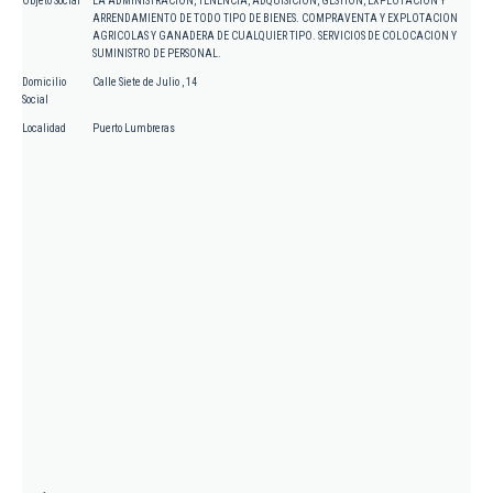
Objeto Social
LA ADMINISTRACION, TENENCIA, ADQUISICION, GESTION, EXPLOTACION Y
ARRENDAMIENTO DE TODO TIPO DE BIENES. COMPRAVENTA Y EXPLOTACION
AGRICOLAS Y GANADERA DE CUALQUIER TIPO. SERVICIOS DE COLOCACION Y
SUMINISTRO DE PERSONAL.
Domicilio
Calle Siete de Julio , 14
Social
Localidad
Puerto Lumbreras