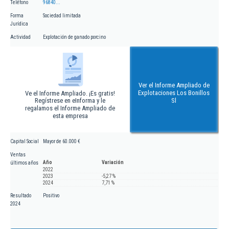
Teléfono
96840...
Forma
Sociedad limitada
Jurídica
Actividad
Explotación de ganado porcino
Ver el Informe Ampliado de
Explotaciones Los Bonillos
Ve el Informe Ampliado. ¡Es gratis!
Regístrese en eInforma y le
Sl
regalamos el Informe Ampliado de
esta empresa
Capital Social
Mayor de 60.000 €
Ventas
Año
Variación
últimos años
2022
2023
-5,27 %
2024
7,71 %
Resultado
Positivo
2024