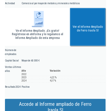
Actividad
Comercio al por mayor de metales y minerales metálicos
Ver el Informe Ampliado
de Ferro Iraola Sl
Ve el Informe Ampliado. ¡Es gratis!
Regístrese en eInforma y le regalamos el
Informe Ampliado de esta empresa
Número de
empleados
Capital Social
Mayor de 60.000 €
Ventas últimos
Año
Variación
años
2022
2023
-6,22 %
2024
4,07 %
Resultado 2024
Positivo
Accede al Informe ampliado de Ferro
Iraola Sl