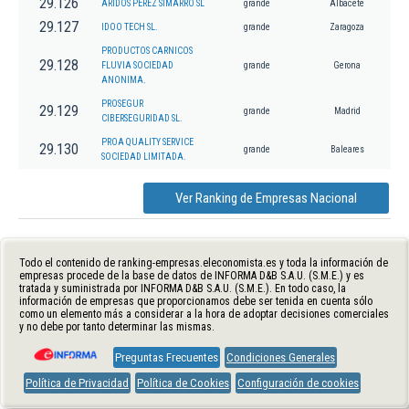
29.126
ARIDOS PEREZ SIMARRO SL
grande
Albacete
29.127
IDOO TECH SL.
grande
Zaragoza
PRODUCTOS CARNICOS
29.128
FLUVIA SOCIEDAD
grande
Gerona
ANONIMA.
PROSEGUR
29.129
grande
Madrid
CIBERSEGURIDAD SL.
PROA QUALITY SERVICE
29.130
grande
Baleares
SOCIEDAD LIMITADA.
Ver Ranking de Empresas Nacional
Todo el contenido de ranking-empresas.eleconomista.es y toda la información de
empresas procede de la base de datos de INFORMA D&B S.A.U. (S.M.E.) y es
tratada y suministrada por INFORMA D&B S.A.U. (S.M.E.). En todo caso, la
información de empresas que proporcionamos debe ser tenida en cuenta sólo
como un elemento más a considerar a la hora de adoptar decisiones comerciales
y no debe por tanto determinar las mismas.
Preguntas Frecuentes
Condiciones Generales
Política de Privacidad
Política de Cookies
Configuración de cookies