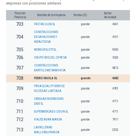
empresas con posiciones similares:
Posición
Sector
Nombre de la empresa
Ventas (€)
Provincia
Actividad
703
FRUTAS ULEA SL
grande
4631
CONSTRUCCIONES
704
EXCAVACIONES Y
grande
4101
ASFALTOS SA
705
MERKUR SLOTS SL.
grande
9200
706
GRUPO MIGUEL CIFRE SA
grande
5520
CONSTRUCCIONES
707
grande
6812
BARTOLOME RAMON SA.
708
FERRO IRAOLA SL
grande
4682
PROA QUALITY SERVICE
709
grande
4781
SOCIEDAD LIMITADA.
CRESGAR INVERSIONES
710
grande
4711
2000 SL
711
SUPERMERCADO CIDON SL
grande
4711
712
VIAJES ADRA MAR SA
grande
7911
LADRILLERIAS
713
grande
2332
MALLORQUINAS SA