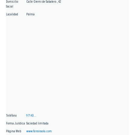
Domicilio
Calle Gremi de Sabaters , 42
Social
Localidad
Palma
Teléfono
97143...
Forma Jurídica
Sociedad limitada
Página Web
www.ferroiraola.com