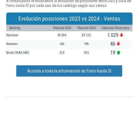
A continuación le mostramos la evolución de posiciones entre 2023 y 2024 de
Ferro Iraola Sl por cada uno de los rankings según sus ventas:
Evolución posiciones 2023 vs 2024 - Ventas
Ranking
Posición 2023
Posición 2024
Evolución Posiciones
1.029
Nacional
28.096
29.125
46
Baleares
662
708
19
Sector CNAE 4682
224
205
Acceda a toda la información de Ferro Iraola Sl