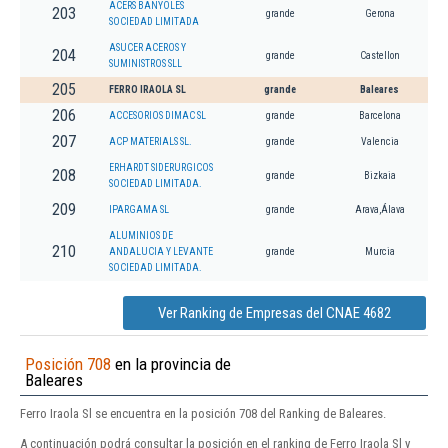
ACERS BANYOLES
203
grande
Gerona
SOCIEDAD LIMITADA
ASUCER ACEROS Y
204
grande
Castellon
SUMINISTROS SLL
205
FERRO IRAOLA SL
grande
Baleares
206
ACCESORIOS DIMAC SL
grande
Barcelona
207
ACP MATERIALS SL.
grande
Valencia
ERHARDT SIDERURGICOS
208
grande
Bizkaia
SOCIEDAD LIMITADA.
209
IPARGAMA SL
grande
Arava,Álava
ALUMINIOS DE
210
ANDALUCIA Y LEVANTE
grande
Murcia
SOCIEDAD LIMITADA.
Ver Ranking de Empresas del CNAE 4682
Posición 708
en la provincia de
Baleares
Ferro Iraola Sl se encuentra en la posición 708 del Ranking de Baleares.
A continuación podrá consultar la posición en el ranking de Ferro Iraola Sl y