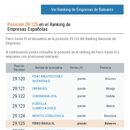
Ver Ranking de Empresas de Baleares
Posición 29.125
en el Ranking de
Empresas Españolas
Ferro Iraola Sl se encuentra en la posición 29.125 del Ranking Nacional de
Empresas.
A continuación podrá consultar la posición en el ranking de Ferro Iraola Sl y
empresas con posiciones similares:
Posición
Nombre de la empresa
Ventas (€)
Provincia
Nacional
PIDAC ARQUITECTURA E
29.120
grande
Asturias
INGENIERIA SL.
29.121
EMBASUR SL
grande
Málaga
29.122
COMERANDALUS SL.
grande
Córdoba
R CASTILLA
29.123
grande
Madrid
CLIMATIZACION SL
29.124
ABINITIO CONSULTING SL
grande
Barcelona
29.125
FERRO IRAOLA SL
grande
Baleares