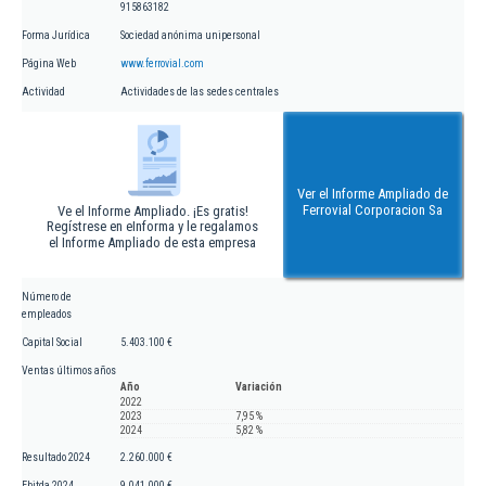
915863182
Forma Jurídica
Sociedad anónima unipersonal
Página Web
www.ferrovial.com
Actividad
Actividades de las sedes centrales
Ver el Informe Ampliado de
Ferrovial Corporacion Sa
Ve el Informe Ampliado. ¡Es gratis!
Regístrese en eInforma y le regalamos
el Informe Ampliado de esta empresa
Número de
empleados
Capital Social
5.403.100 €
Ventas últimos años
Año
Variación
2022
2023
7,95 %
2024
5,82 %
Resultado 2024
2.260.000 €
Ebitda 2024
9.041.000 €