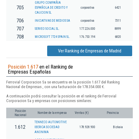
GRUPO COMPAÑIA
705
ESPAÑOLA DE CREDITO Y
corporativa
6421
CAUCION SL
706
INICIATIVAS DE MEDIOS SA
corporativa
7311
707
SERVEO SOCIAL SL.
177.226.000
8899
708
MICROSOFT 7724 SPAIN SL.
176.753.194
6820
Ver Ranking de Empresas de Madrid
Posición 1.617
en el Ranking de
Empresas Españolas
Ferrovial Corporacion Sa se encuentra en la posición 1.617 del Ranking
Nacional de Empresas , con una facturación de 178.354.000 €.
A continuación podrá consultar la posición en el ranking de Ferrovial
Corporacion Sa y empresas con posiciones similares:
Posición
Nombre de la empresa
Ventas (€)
Provincia
Nacional
TENNECO AUTOMOTIVE
1.612
IBERICA SOCIEDAD
178.928.900
Bizkaia
ANONIMA