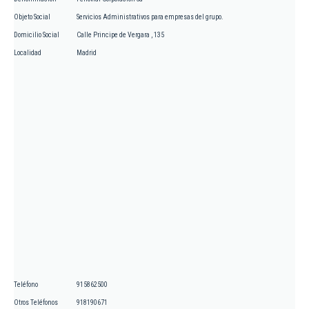
Objeto Social
Servicios Administrativos para empresas del grupo.
Domicilio Social
Calle Principe de Vergara , 135
Localidad
Madrid
Teléfono
915862500
Otros Teléfonos
918190671