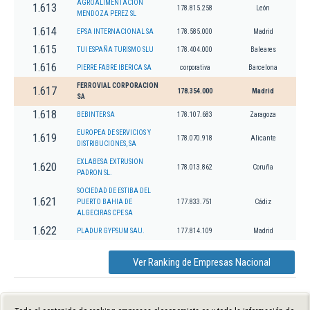
AGROALIMENTACION
1.613
178.815.258
León
MENDOZA PEREZ SL
1.614
EPSA INTERNACIONAL SA
178.585.000
Madrid
1.615
TUI ESPAÑA TURISMO SLU
178.404.000
Baleares
1.616
PIERRE FABRE IBERICA SA
corporativa
Barcelona
FERROVIAL CORPORACION
1.617
178.354.000
Madrid
SA
1.618
BEBINTER SA
178.107.683
Zaragoza
EUROPEA DE SERVICIOS Y
1.619
178.070.918
Alicante
DISTRIBUCIONES, SA
EXLABESA EXTRUSION
1.620
178.013.862
Coruña
PADRON SL.
SOCIEDAD DE ESTIBA DEL
1.621
PUERTO BAHIA DE
177.833.751
Cádiz
ALGECIRAS CPE SA
1.622
PLADUR GYPSUM SAU.
177.814.109
Madrid
Ver Ranking de Empresas Nacional