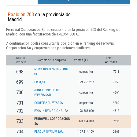
Posición 703
en la provincia de
Madrid
Ferrovial Corporacion Sa se encuentra en la posición 703 del Ranking de
Madrid, con una facturación de 178.354.000 €.
A continuación podrá consultar la posición en el ranking de Ferrovial
Corporacion Sa y empresas con posiciones similares:
Posición
Sector
Nombre de la empresa
Ventas (€)
Provincia
Actividad
MERCEDES BENZ RENTING
698
corporativa
7711
SA
699
PRIM, SA
179.768.287
3250
JUNGHEINRICH DE
700
corporativa
4664
ESPAÑA SAU
701
CODERE APUESTAS SA
corporativa
9200
702
EPSA INTERNACIONAL SA
178.585.000
4312
FERROVIAL CORPORACION
703
178.354.000
7010
SA
704
PLADUR GYPSUM SAU.
177.814.109
2362