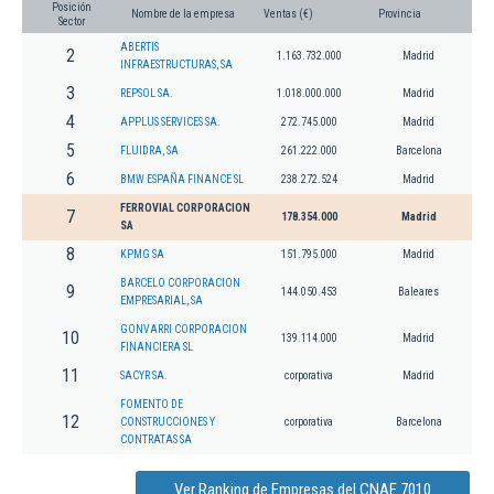
Posición
Nombre de la empresa
Ventas (€)
Provincia
Sector
ABERTIS
2
1.163.732.000
Madrid
INFRAESTRUCTURAS, SA
3
REPSOL SA.
1.018.000.000
Madrid
4
APPLUS SERVICES SA.
272.745.000
Madrid
5
FLUIDRA, SA
261.222.000
Barcelona
6
BMW ESPAÑA FINANCE SL
238.272.524
Madrid
FERROVIAL CORPORACION
7
178.354.000
Madrid
SA
8
KPMG SA
151.795.000
Madrid
BARCELO CORPORACION
9
144.050.453
Baleares
EMPRESARIAL, SA
GONVARRI CORPORACION
10
139.114.000
Madrid
FINANCIERA SL
11
SACYR SA.
corporativa
Madrid
FOMENTO DE
12
CONSTRUCCIONES Y
corporativa
Barcelona
CONTRATAS SA
Ver Ranking de Empresas del CNAE 7010