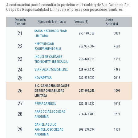
A continuación podrá consultar la posición en el ranking de S.c. Ganadera De
Caspe De Responsabilidad Limitada y empresas con posiciones similares:
Posición
Sector
Nombre de la empresa
Ventas (€)
Provincia
Actividad
SAICA NATUR SOCIEDAD
21
273.169.358
3821
LIMITADA
HMY YUDIGAR
22
269.987.384
4690
EQUIPAMIENTO SLU
INDUSTRIE CARTARIE
23
265.443.811
1712
TRONCHETTI IBERICA SLU
24
VIAN AS AUTOMOBILE SL
233.942.972
4781
25
NOVAPET SA
232.696.720
2016
S.C. GANADERA DE CASPE
26
DE RESPONSABILIDAD
227.992.253
1091
LIMITADA
27
PRIMACARNE SL
222.581.930
1013
ARAGOCIAS, SOCIEDAD
28
216.427.409
8299
ANONIMA
DANIEL AGUILO
29
PANISELLO SOCIEDAD
209.570.034
1721
ANONIMA