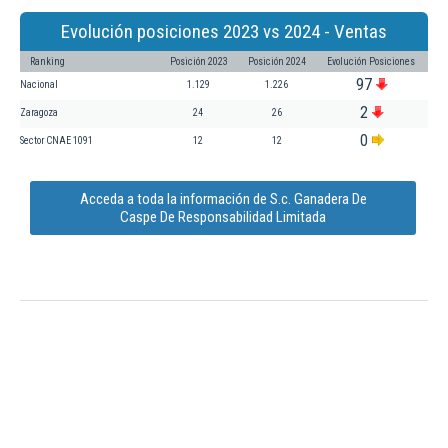
Evolución posiciones 2023 vs 2024 - Ventas
Ranking
Posición 2023
Posición 2024
Evolución Posiciones
97
Nacional
1.129
1.226
2
Zaragoza
24
26
0
Sector CNAE 1091
12
12
Acceda a toda la información de S.c. Ganadera De
Caspe De Responsabilidad Limitada