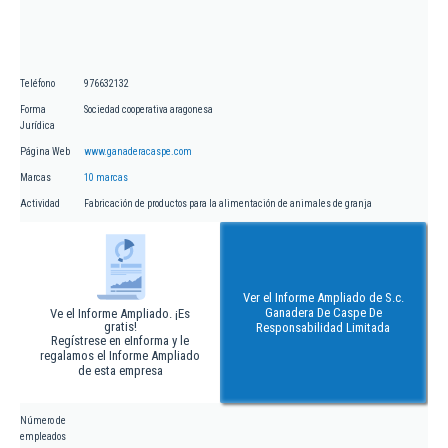
Teléfono
976632132
Forma
Sociedad cooperativa aragonesa
Jurídica
Página Web
www.ganaderacaspe.com
Marcas
10 marcas
Actividad
Fabricación de productos para la alimentación de animales de granja
Ver el Informe Ampliado de S.c.
Ganadera De Caspe De
Ve el Informe Ampliado. ¡Es
gratis!
Responsabilidad Limitada
Regístrese en eInforma y le
regalamos el Informe Ampliado
de esta empresa
Número de
empleados