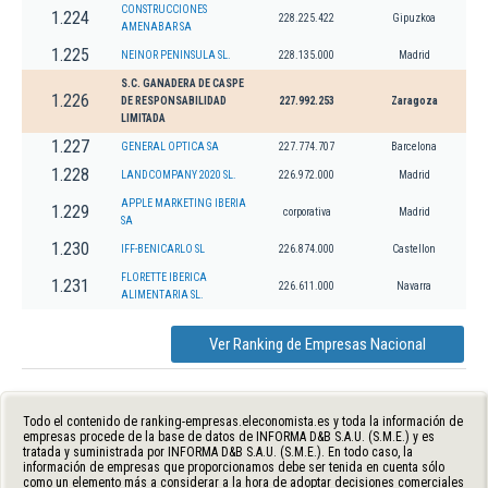
CONSTRUCCIONES
1.224
228.225.422
Gipuzkoa
AMENABAR SA
1.225
NEINOR PENINSULA SL.
228.135.000
Madrid
S.C. GANADERA DE CASPE
1.226
DE RESPONSABILIDAD
227.992.253
Zaragoza
LIMITADA
1.227
GENERAL OPTICA SA
227.774.707
Barcelona
1.228
LANDCOMPANY 2020 SL.
226.972.000
Madrid
APPLE MARKETING IBERIA
1.229
corporativa
Madrid
SA
1.230
IFF-BENICARLO SL
226.874.000
Castellon
FLORETTE IBERICA
1.231
226.611.000
Navarra
ALIMENTARIA SL.
Ver Ranking de Empresas Nacional
Todo el contenido de ranking-empresas.eleconomista.es y toda la información de
empresas procede de la base de datos de INFORMA D&B S.A.U. (S.M.E.) y es
tratada y suministrada por INFORMA D&B S.A.U. (S.M.E.). En todo caso, la
información de empresas que proporcionamos debe ser tenida en cuenta sólo
como un elemento más a considerar a la hora de adoptar decisiones comerciales