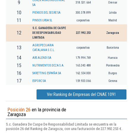
COREN AGROINDUSTRIAL
9
318.531.664
Orense
SA
10
PIENSOS DEL SEGRE SA
300.378.899
Lérida
11
PINSOS URSA SL
corporativa
Madrid
S.C. GANADERA DE CASPE
12
DE RESPONSABILIDAD
227.992.253
Zaragoza
LIMITADA
AGROPECUARIA
13
corporativa
Barcelona
CATALANA S.C.L.
14
ARS ALENDI SA
179.994.769
Huesca
15
NUTRIMENTOS DEZA S.A.
165.343.488
Pontevedra
16
SKRETTING ESPAÑA SA
162.554.000
Burgos
17
ESPORC SA
159.933.066
Gerona
Ver Ranking de Empresas del CNAE 1091
Posición 26
en la provincia de
Zaragoza
S.c. Ganadera De Caspe De Responsabilidad Limitada se encuentra en la
posición 26 del Ranking de Zaragoza, con una facturación de 227.992.253 €.