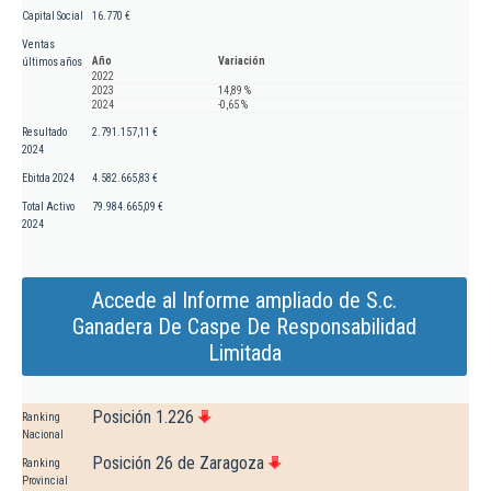
Capital Social
16.770 €
Ventas
Año
Variación
últimos años
2022
2023
14,89 %
2024
-0,65 %
Resultado
2.791.157,11 €
2024
Ebitda 2024
4.582.665,83 €
Total Activo
79.984.665,09 €
2024
Accede al Informe ampliado de S.c.
Ganadera De Caspe De Responsabilidad
Limitada
Posición 1.226
Ranking
Nacional
Posición 26 de Zaragoza
Ranking
Provincial