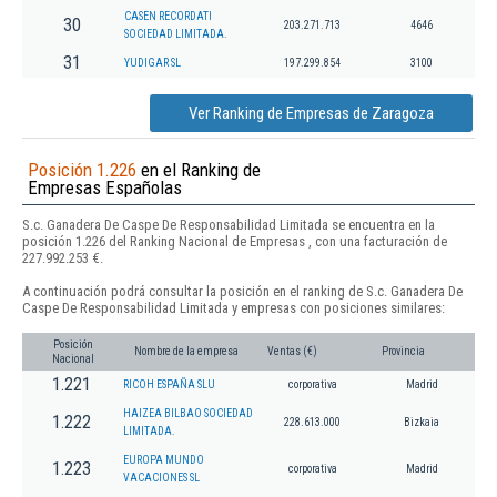
CASEN RECORDATI
30
203.271.713
4646
SOCIEDAD LIMITADA.
31
YUDIGAR SL
197.299.854
3100
Ver Ranking de Empresas de Zaragoza
Posición 1.226
en el Ranking de
Empresas Españolas
S.c. Ganadera De Caspe De Responsabilidad Limitada se encuentra en la
posición 1.226 del Ranking Nacional de Empresas , con una facturación de
227.992.253 €.
A continuación podrá consultar la posición en el ranking de S.c. Ganadera De
Caspe De Responsabilidad Limitada y empresas con posiciones similares:
Posición
Nombre de la empresa
Ventas (€)
Provincia
Nacional
1.221
RICOH ESPAÑA SLU
corporativa
Madrid
HAIZEA BILBAO SOCIEDAD
1.222
228.613.000
Bizkaia
LIMITADA.
EUROPA MUNDO
1.223
corporativa
Madrid
VACACIONES SL