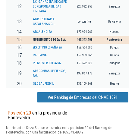
S.C. GANADERA DE CASPE
12
DE RESPONSABILIDAD
227.992.253
Zaragoza
LIMITADA
AGROPECUARIA
13
corporativa
Barcelona
CATALANA S.C.L.
14
ARS ALENDI SA
179.994.769
Huesca
15
NUTRIMENTOS DEZA S.A.
165.343.488
Pontevedra
16
SKRETTING ESPAÑA SA
162.554.000
Burgos
17
ESPORC SA
159.933.066
Gerona
18
PIENSOS PROCASA SA
159.672.029
Tarragona
ARAGONESA DE PIENSOS,
19
137.867.178
Zaragoza
SAU
20
GLOBAL FEED SL
132.109.861
Huelva
Ver Ranking de Empresas del CNAE 1091
Posición 20
en la provincia de
Pontevedra
Nutrimentos Deza S.a. se encuentra en la posición 20 del Ranking de
Pontevedra, con una facturación de 165.343.488 €.