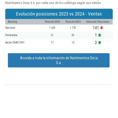
Nutrimentos Deza S.a. por cada uno de los rankings según sus ventas:
Evolución posiciones 2023 vs 2024 - Ventas
Ranking
Posición 2023
Posición 2024
Evolución Posiciones
141
Nacional
1.629
1.770
1
Pontevedra
21
20
2
Sector CNAE 1091
17
15
Acceda a toda la información de Nutrimentos Deza
S.a.