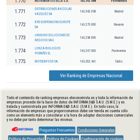
1.770
NUTRIMENTOS DEZA S.A.
165.343.488
Pontevedra
DISTRIBUCIONES AVICOLAS
1.771
165.342.058
Madrid
VAZQUEZ SA
KYB SUSPENSIONS EUROPE
1.772
165.273.000
Navarra
SA
UNISONO SOLUCIONES DE
1.773
165.258.000
Madrid
NEGOCIO SAU
LONZA BIOLOGICS
1.774
165.247.000
Pontevedra
PORRIÑO SL
1.775
MOYSEAFOOD SA.
165.202.461
Cádiz
Ver Ranking de Empresas Nacional
Todo el contenido de ranking-empresas.eleconomista.es y toda la información de
empresas procede de la base de datos de INFORMA D&B S.A.U. (S.M.E.) y es
tratada y suministrada por INFORMA D&B S.A.U. (S.M.E.). En todo caso, la
información de empresas que proporcionamos debe ser tenida en cuenta sólo
como un elemento más a considerar a la hora de adoptar decisiones comerciales
y no debe por tanto determinar las mismas.
Preguntas Frecuentes
Condiciones Generales
Política de Privacidad
Política de Cookies
Configuración de cookies