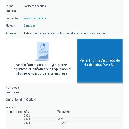
Forma
Sociedad anónima
Jurídica
Página Web
www.nudesa.com
Marcas
2 marcas
Actividad
Fabricación de productos para la alimentación de animales de granja
Ver el Informe Ampliado de
Nutrimentos Deza S.a.
Ve el Informe Ampliado. ¡Es gratis!
Regístrese en eInforma y le regalamos el
Informe Ampliado de esta empresa
Número de
empleados
Capital Social
192.252 €
Ventas
Año
Variación
últimos años
2022
2023
5,3 %
2024
-0,96 %