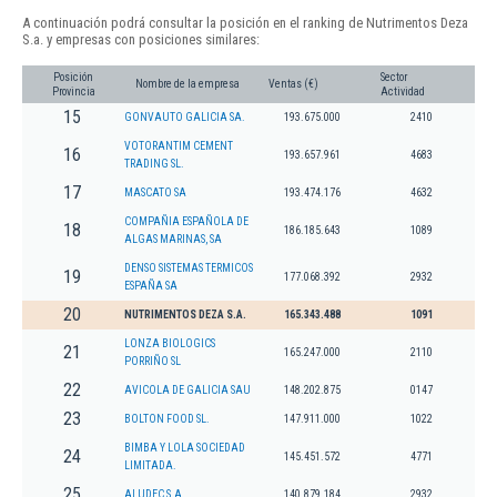
A continuación podrá consultar la posición en el ranking de Nutrimentos Deza
S.a. y empresas con posiciones similares:
Posición
Sector
Nombre de la empresa
Ventas (€)
Provincia
Actividad
15
GONVAUTO GALICIA SA.
193.675.000
2410
VOTORANTIM CEMENT
16
193.657.961
4683
TRADING SL.
17
MASCATO SA
193.474.176
4632
COMPAÑIA ESPAÑOLA DE
18
186.185.643
1089
ALGAS MARINAS, SA
DENSO SISTEMAS TERMICOS
19
177.068.392
2932
ESPAÑA SA
20
NUTRIMENTOS DEZA S.A.
165.343.488
1091
LONZA BIOLOGICS
21
165.247.000
2110
PORRIÑO SL
22
AVICOLA DE GALICIA SAU
148.202.875
0147
23
BOLTON FOOD SL.
147.911.000
1022
BIMBA Y LOLA SOCIEDAD
24
145.451.572
4771
LIMITADA.
25
ALUDEC S.A.
140.879.184
2932