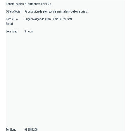
Denominación
Nutrimentos Deza S.a.
Objeto Social
Fabricación de piensos de animales y cebo de crias.
Domicilio
Lugar Margaride (san Pedro Felix) , S/N
Social
Localidad
Silleda
Teléfono
986581200