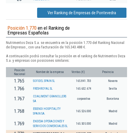
Ver Ranking de Empresas de Pontevedra
Posición 1.770
en el Ranking de
Empresas Españolas
Nutrimentos Deza S.a. se encuentra en la posición 1.770 del Ranking Nacional
de Empresas , con una facturación de 165.343.488 €.
A continuación podrá consultar la posición en el ranking de Nutrimentos Deza
S.a. y empresas con posiciones similares:
Posición
Nombre de la empresa
Ventas (€)
Provincia
Nacional
1.765
SOFIDEL SPAIN SL
165.841.703
Navarra
1.766
FRESHROYAL SL
165.632.674
Sevilla
COALIMENT GRANOLLERS
1.767
corporativa
Barcelona
SA
ESSENDI HOSPITALITY
1.768
165.526.000
Madrid
SPAIN SA.
ENDESA OPERACIONES Y
1.769
165.505.000
Madrid
SERVICIOS COMERCIALES SL