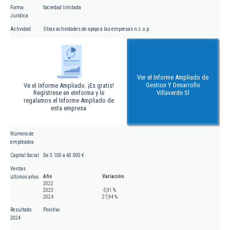
Forma
Sociedad limitada
Jurídica
Actividad
Otras actividades de apoyo a las empresas n.c.o.p.
Ver el Informe Ampliado de
Gestion Y Desarrollo
Ve el Informe Ampliado. ¡Es gratis!
Regístrese en eInforma y le
Villaverde Sl
regalamos el Informe Ampliado de
esta empresa
Número de
empleados
Capital Social
De 3.100 a 60.000 €
Ventas
Año
Variación
últimos años
2022
2023
-5,91 %
2024
27,94 %
Resultado
Positivo
2024