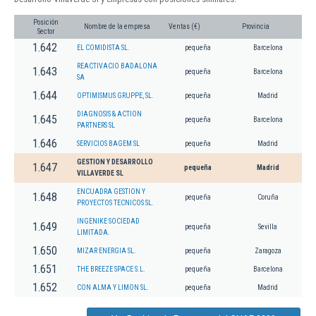
Posición
Nombre de la empresa
Ventas (€)
Provincia
Sector
1.642
EL COMIDISTA SL.
pequeña
Barcelona
REACTIVACIO BADALONA
1.643
pequeña
Barcelona
SA
1.644
OPTIMISMUS GRUPPE, SL.
pequeña
Madrid
DIAGNOSIS & ACTION
1.645
pequeña
Barcelona
PARTNERS SL
1.646
SERVICIOS BAGEM SL
pequeña
Madrid
GESTION Y DESARROLLO
1.647
pequeña
Madrid
VILLAVERDE SL
ENCUADRA GESTION Y
1.648
pequeña
Coruña
PROYECTOS TECNICOS SL.
INGENIKE SOCIEDAD
1.649
pequeña
Sevilla
LIMITADA.
1.650
MIZAR ENERGIA SL.
pequeña
Zaragoza
1.651
THE BREEZE SPACE S.L.
pequeña
Barcelona
1.652
CON ALMA Y LIMON SL.
pequeña
Madrid