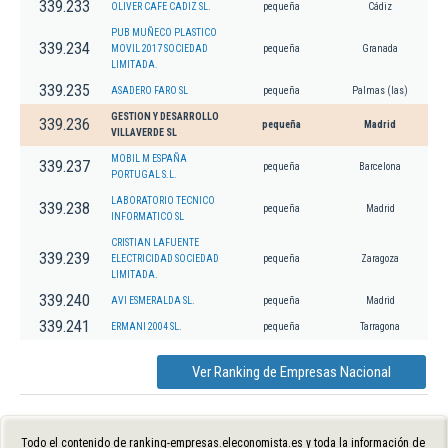
339.233
OLIVER CAFE CADIZ SL.
pequeña
Cádiz
PUB MUÑECO PLASTICO
339.234
MOVIL 2017 SOCIEDAD
pequeña
Granada
LIMITADA.
339.235
ASADERO FARO SL
pequeña
Palmas (las)
GESTION Y DESARROLLO
339.236
pequeña
Madrid
VILLAVERDE SL
MOBIL M ESPAÑA
339.237
pequeña
Barcelona
PORTUGAL S.L.
LABORATORIO TECNICO
339.238
pequeña
Madrid
INFORMATICO SL
CRISTIAN LAFUENTE
339.239
ELECTRICIDAD SOCIEDAD
pequeña
Zaragoza
LIMITADA.
339.240
AVI ESMERALDA SL.
pequeña
Madrid
339.241
ERMANI 2004 SL.
pequeña
Tarragona
Ver Ranking de Empresas Nacional
Todo el contenido de ranking-empresas.eleconomista.es y toda la información de