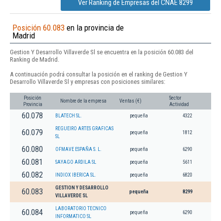
Ver Ranking de Empresas del CNAE 8299
Posición 60.083
en la provincia de
Madrid
Gestion Y Desarrollo Villaverde Sl se encuentra en la posición 60.083 del
Ranking de Madrid.
A continuación podrá consultar la posición en el ranking de Gestion Y
Desarrollo Villaverde Sl y empresas con posiciones similares:
Posición
Sector
Nombre de la empresa
Ventas (€)
Provincia
Actividad
60.078
BLATECH SL.
pequeña
4322
REGUEIRO ARTES GRAFICAS
60.079
pequeña
1812
SL
60.080
OFMAVE ESPAÑA S. L.
pequeña
6290
60.081
SAYAGO ARDILA SL
pequeña
5611
60.082
INDIOX IBERICA SL.
pequeña
6820
GESTION Y DESARROLLO
60.083
pequeña
8299
VILLAVERDE SL
LABORATORIO TECNICO
60.084
pequeña
6290
INFORMATICO SL