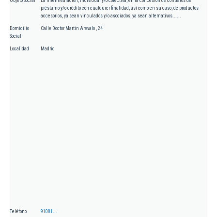
Objeto Social
La intermediación, individual y/o colectiva, en la concesión de contratos de
préstamo y/o crédito con cualquier finalidad, así como en su caso, de productos
accesorios, ya sean vinculados y/o asociados, ya sean alternativos......
Domicilio
Calle Doctor Martin Arevalo , 24
Social
Localidad
Madrid
Teléfono
91081...