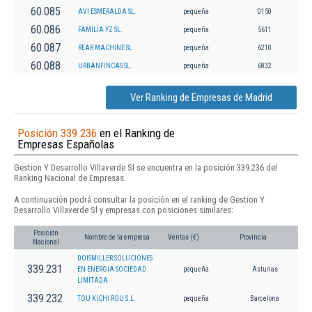
60.085
AVI ESMERALDA SL.
pequeña
0150
60.086
FAMILIA YZ SL.
pequeña
5611
60.087
REAR MACHINE SL
pequeña
6210
60.088
URBANFINCAS SL.
pequeña
6832
Ver Ranking de Empresas de Madrid
Posición 339.236
en el Ranking de
Empresas Españolas
Gestion Y Desarrollo Villaverde Sl se encuentra en la posición 339.236 del
Ranking Nacional de Empresas.
A continuación podrá consultar la posición en el ranking de Gestion Y
Desarrollo Villaverde Sl y empresas con posiciones similares:
Posición
Nombre de la empresa
Ventas (€)
Provincia
Nacional
DOISMILLER SOLUCIONES
339.231
EN ENERGIA SOCIEDAD
pequeña
Asturias
LIMITADA.
339.232
TOU KICHI ROU S.L.
pequeña
Barcelona