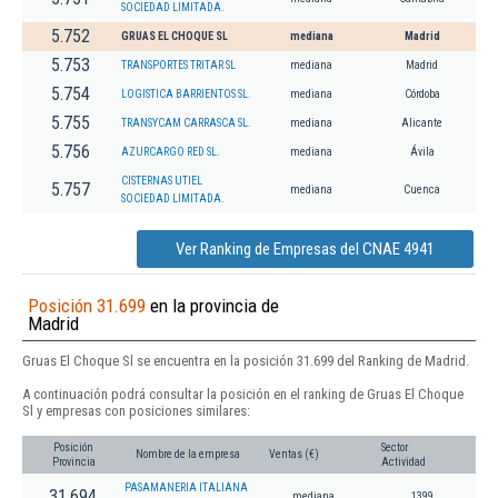
SOCIEDAD LIMITADA.
5.752
GRUAS EL CHOQUE SL
mediana
Madrid
5.753
TRANSPORTES TRITAR SL
mediana
Madrid
5.754
LOGISTICA BARRIENTOS SL.
mediana
Córdoba
5.755
TRANSYCAM CARRASCA SL.
mediana
Alicante
5.756
AZURCARGO RED SL.
mediana
Ávila
CISTERNAS UTIEL
5.757
mediana
Cuenca
SOCIEDAD LIMITADA.
Ver Ranking de Empresas del CNAE 4941
Posición 31.699
en la provincia de
Madrid
Gruas El Choque Sl se encuentra en la posición 31.699 del Ranking de Madrid.
A continuación podrá consultar la posición en el ranking de Gruas El Choque
Sl y empresas con posiciones similares:
Posición
Sector
Nombre de la empresa
Ventas (€)
Provincia
Actividad
PASAMANERIA ITALIANA
31.694
mediana
1399