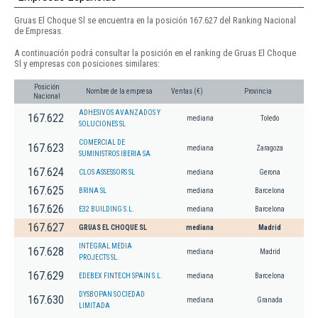
Gruas El Choque Sl se encuentra en la posición 167.627 del Ranking Nacional
de Empresas.
A continuación podrá consultar la posición en el ranking de Gruas El Choque
Sl y empresas con posiciones similares:
Posición
Nombre de la empresa
Ventas (€)
Provincia
Nacional
ADHESIVOS AVANZADOS Y
167.622
mediana
Toledo
SOLUCIONES SL
COMERCIAL DE
167.623
mediana
Zaragoza
SUMINISTROS IBERIA SA
167.624
CLOS ASSESSORS SL
mediana
Gerona
167.625
BRINA SL
mediana
Barcelona
167.626
E32 BUILDING S.L.
mediana
Barcelona
167.627
GRUAS EL CHOQUE SL
mediana
Madrid
INTEGRAL MEDIA
167.628
mediana
Madrid
PROJECTS SL.
167.629
EDEBEX FINTECH SPAIN S.L.
mediana
Barcelona
DYSBOPAN SOCIEDAD
167.630
mediana
Granada
LIMITADA