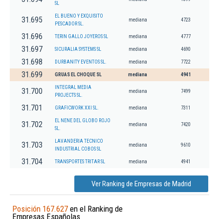
SL
EL BUENO Y EXQUISITO
31.695
mediana
4723
PESCADOR SL.
31.696
TERIN GALLO JOYEROS SL
mediana
4777
31.697
SICURALIA SYSTEMS SL
mediana
4690
31.698
DURBANITY EVENTOS SL.
mediana
7722
31.699
GRUAS EL CHOQUE SL
mediana
4941
INTEGRAL MEDIA
31.700
mediana
7499
PROJECTS SL.
31.701
GRAFICWORK XXI SL.
mediana
7311
EL NENE DEL GLOBO ROJO
31.702
mediana
7420
SL.
LAVANDERIA TECNICO
31.703
mediana
9610
INDUSTRIAL COBOS SL
31.704
TRANSPORTES TRITAR SL
mediana
4941
Ver Ranking de Empresas de Madrid
Posición 167.627
en el Ranking de
Empresas Españolas