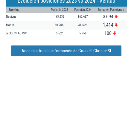
Evolución posiciones 2023 vs 2024 - Ventas
Ranking
Posición 2023
Posición 2024
Evolución Posiciones
3.694
Nacional
163.933
167.627
1.414
Madrid
30.285
31.699
100
Sector CNAE 4941
5.652
5.752
Acceda a toda la información de Gruas El Choque Sl