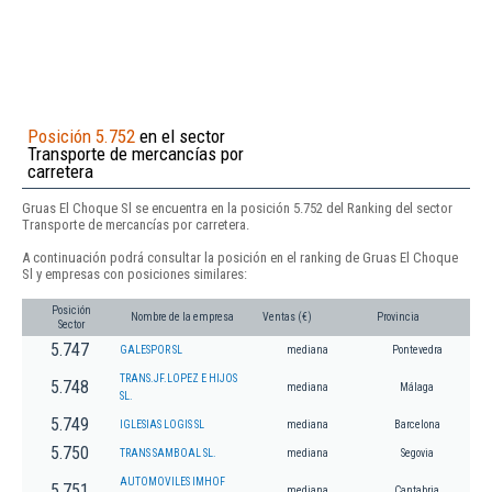
Posición 5.752
en el sector
Transporte de mercancías por
carretera
Gruas El Choque Sl se encuentra en la posición 5.752 del Ranking del sector
Transporte de mercancías por carretera.
A continuación podrá consultar la posición en el ranking de Gruas El Choque
Sl y empresas con posiciones similares:
Posición
Nombre de la empresa
Ventas (€)
Provincia
Sector
5.747
GALESPOR SL
mediana
Pontevedra
TRANS.JF.LOPEZ E HIJOS
5.748
mediana
Málaga
SL.
5.749
IGLESIAS LOGIS SL
mediana
Barcelona
5.750
TRANS SAMBOAL SL.
mediana
Segovia
AUTOMOVILES IMHOF
5.751
mediana
Cantabria