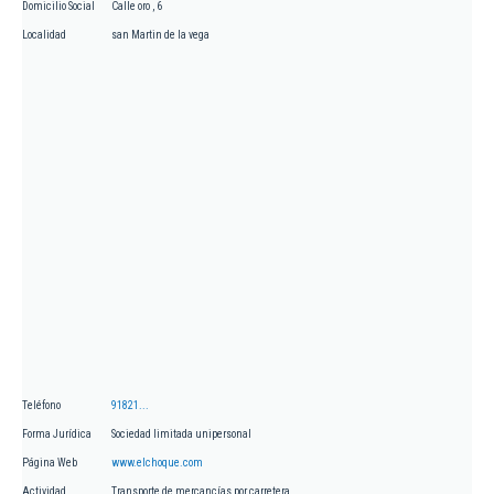
Domicilio Social
Calle oro , 6
Localidad
san Martin de la vega
Teléfono
91821...
Forma Jurídica
Sociedad limitada unipersonal
Página Web
www.elchoque.com
Actividad
Transporte de mercancías por carretera