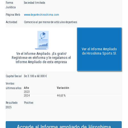
Forma
Sociedad limitada
Jurídica
Página Web
www.deporteshiroshima.com
Actividad
Comercio al por menor de artículos deportivos
Ver el Informe Ampliado
de Hiroshima Sports Sl.
Ve el Informe Ampliado. ¡Es gratis!
Regístrese en eInforma y le regalamos el
Informe Ampliado de esta empresa
Capital Social
De 3.100 a 60.000 €
Ventas
Año
Variación
últimos años
2023
2024
44,63 %
Resultado
Positivo
2025
Accede al Informe ampliado de Hiroshima