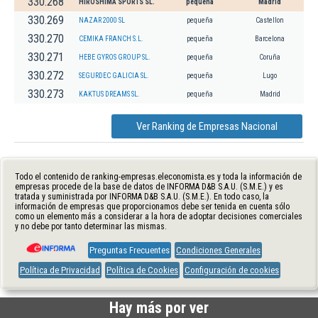
330.268
HIROSHIMA SPORTS SL.
pequeña
Madrid
330.269
NAZAR 2000 SL
pequeña
Castellon
330.270
CEMIKA FRANCH S.L.
pequeña
Barcelona
330.271
HEBE GYROS GROUP SL.
pequeña
Coruña
330.272
SEGURDEC GALICIA SL.
pequeña
Lugo
330.273
KAKTUS DREAMS SL.
pequeña
Madrid
Ver Ranking de Empresas Nacional
Todo el contenido de ranking-empresas.eleconomista.es y toda la información de
empresas procede de la base de datos de INFORMA D&B S.A.U. (S.M.E.) y es
tratada y suministrada por INFORMA D&B S.A.U. (S.M.E.). En todo caso, la
información de empresas que proporcionamos debe ser tenida en cuenta sólo
como un elemento más a considerar a la hora de adoptar decisiones comerciales
y no debe por tanto determinar las mismas.
Preguntas Frecuentes
Condiciones Generales
Política de Privacidad
Política de Cookies
Configuración de cookies
Hay más por ver