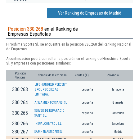
Ver Ranking de Empresas de Madrid
Posición 330.268
en el Ranking de
Empresas Españolas
Hiroshima Sports Sl. se encuentra en la posición 330.268 del Ranking Nacional
de Empresas.
A continuación podrá consultar la posición en el ranking de Hiroshima Sports
Sl. y empresas con posiciones similares:
Posición
Nombre de la empresa
Ventas (€)
Provincia
Nacional
LIFE HUNDRED PERCENT
330.263
GROUP SOCIEDAD
pequeña
Tarragona
LIMITADA.
330.264
AISLAMIENTOS SANDI SL
pequeña
Granada
SERVEIS DE REPARACIO
330.265
pequeña
Castellon
SANTI SL.
330.266
INSPALCONTROL S.L.
pequeña
Barcelona
330.267
SAMHER ASESORES SL
pequeña
Madrid