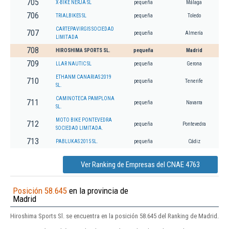
705
X-BIKE NERJA SL
pequeña
Málaga
706
TRIALBIKES SL
pequeña
Toledo
CARTEPAVIRGIS SOCIEDAD
707
pequeña
Almería
LIMITADA
708
HIROSHIMA SPORTS SL.
pequeña
Madrid
709
LLAR NAUTIC SL
pequeña
Gerona
ETHANM CANARIAS 2019
710
pequeña
Tenerife
SL.
CAMINOTECA PAMPLONA
711
pequeña
Navarra
SL.
MOTO BIKE PONTEVEDRA
712
pequeña
Pontevedra
SOCIEDAD LIMITADA.
713
PABLUKAS 2015 SL.
pequeña
Cádiz
Ver Ranking de Empresas del CNAE 4763
Posición 58.645
en la provincia de
Madrid
Hiroshima Sports Sl. se encuentra en la posición 58.645 del Ranking de Madrid.