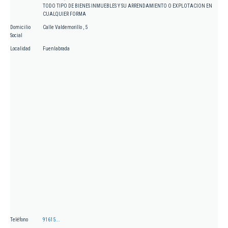
TODO TIPO DE BIENES INMUEBLES Y SU ARRENDAMIENTO O EXPLOTACION EN
CUALQUIER FORMA
Domicilio
Calle Valdemorillo , 5
Social
Localidad
Fuenlabrada
Teléfono
91615...