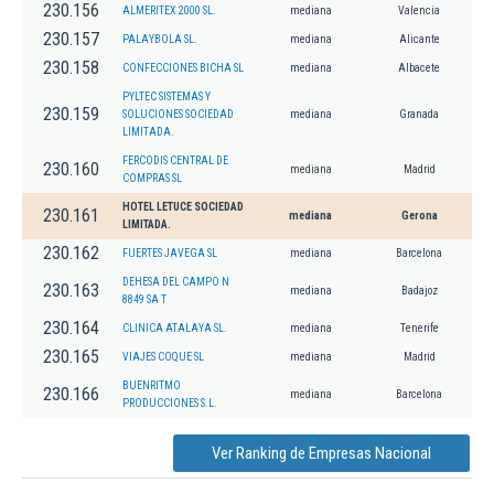
230.156
ALMERITEX 2000 SL.
mediana
Valencia
230.157
PALAYBOLA SL.
mediana
Alicante
230.158
CONFECCIONES BICHA SL
mediana
Albacete
PYLTEC SISTEMAS Y
230.159
SOLUCIONES SOCIEDAD
mediana
Granada
LIMITADA.
FERCODIS CENTRAL DE
230.160
mediana
Madrid
COMPRAS SL
HOTEL LETUCE SOCIEDAD
230.161
mediana
Gerona
LIMITADA.
230.162
FUERTES JAVEGA SL
mediana
Barcelona
DEHESA DEL CAMPO N
230.163
mediana
Badajoz
8849 SA T
230.164
CLINICA ATALAYA SL.
mediana
Tenerife
230.165
VIAJES COQUE SL
mediana
Madrid
BUENRITMO
230.166
mediana
Barcelona
PRODUCCIONES S.L.
Ver Ranking de Empresas Nacional