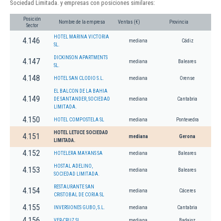
Sociedad Limitada. y empresas con posiciones similares:
Posición
Nombre de la empresa
Ventas (€)
Provincia
Sector
HOTEL MARINA VICTORIA
4.146
mediana
Cádiz
SL.
DICKINSON APARTMENTS
4.147
mediana
Baleares
SL.
4.148
HOTEL SAN CLODIO S.L.
mediana
Orense
EL BALCON DE LA BAHIA
4.149
DE SANTANDER, SOCIEDAD
mediana
Cantabria
LIMITADA.
4.150
HOTEL COMPOSTELA SL
mediana
Pontevedra
HOTEL LETUCE SOCIEDAD
4.151
mediana
Gerona
LIMITADA.
4.152
HOTELERA MAYANS SA
mediana
Baleares
HOSTAL ADELINO,
4.153
mediana
Baleares
SOCIEDAD LIMITADA.
RESTAURANTE SAN
4.154
mediana
Cáceres
CRISTOBAL DE CORIA SL
4.155
INVERSIONES GUBO, S.L.
mediana
Cantabria
4.156
VER-CRUZ SL
mediana
Badajoz