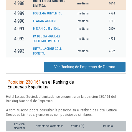
HOTEL LETUCE SOCIEDAD
4.988
mediana
5510
LIMITADA.
4.989
DOLCERIA JUNYENT SL
mediana
4724
4.990
LLAGAN WOOD SL.
mediana
1611
4.991
MECANIQUES VIRO SL
mediana
2829
PA DEL DIA FIGUERES
4.992
mediana
4724
SOCIEDAD LIMITADA.
INSTAL LACIONS COLL-
4.993
mediana
4672
BONET SL
Ver Ranking de Empresas de Gerona
Posición 230.161
en el Ranking de
Empresas Españolas
Hotel Letuce Sociedad Limitada. se encuentra en la posición 230.161 del
Ranking Nacional de Empresas.
A continuación podrá consultar la posición en el ranking de Hotel Letuce
Sociedad Limitada. y empresas con posiciones similares:
Posición
Nombre de la empresa
Ventas (€)
Provincia
Nacional