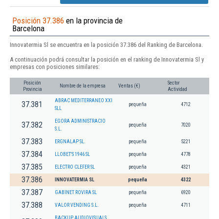
Posición 37.386
en la provincia de
Barcelona
Innovatermia Sl se encuentra en la posición 37.386 del Ranking de Barcelona.
A continuación podrá consultar la posición en el ranking de Innovatermia Sl y
empresas con posiciones similares:
Posición
Sector
Nombre de la empresa
Ventas (€)
Provincia
Actividad
ABRAC MEDITERRANEO XXI
37.381
pequeña
4712
SLL
EGORA ADMINISTRACIO
37.382
pequeña
7020
S.L.
37.383
ERGNALAP SL.
pequeña
5221
37.384
LLOBET'S 1946 SL
pequeña
4778
37.385
ELECTRO CLEFER SL
pequeña
4321
37.386
INNOVATERMIA SL
pequeña
4322
37.387
GABINET ROVIRA SL
pequeña
6920
37.388
VALOR VENDING S.L.
pequeña
4711
BACKUP AUDIOVISUALS