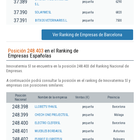
37.389
pequeña
6290
S.L.
37.390
SOLAYME SL
pequeña
6820
37.391
BITXOS VETERINARIS S.L.
pequeña
7500
Ver Ranking de Empresas de Barcelona
Posición 248.403
en el Ranking de
Empresas Españolas
Innovatermia Sl se encuentra en la posición 248.403 del Ranking Nacional de
Empresas.
A continuación podrá consultar la posición en el ranking de Innovatermia Sl y
empresas con posiciones similares:
Posición
Nombre de la empresa
Ventas (€)
Provincia
Nacional
248.398
LLOBET'S 1946 SL
pequeña
Barcelona
248.399
CHECH ONE PROJECTS SL.
pequeña
Málaga
248.400
ELECTRO CLEFER SL
pequeña
Barcelona
248.401
MUEBLES BORDAS SL
pequeña
Asturias
248.402
ES BROT FLORISTES SL.
pequeña
Baleares