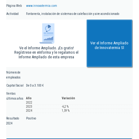
Página Web
www.innovatermia.com
Actividad
Fontanería, instalación de sistemas de calefacción y aire acondicionado
Ver el Informe Ampliado
de Innovatermia Sl
Ve el Informe Ampliado. ¡Es gratis!
Regístrese en eInforma y le regalamos el
Informe Ampliado de esta empresa
Número de
empleados
Capital Social
De 0 a 3.100 €
Ventas
Año
Variación
últimos años
2022
2023
-6,2 %
2024
1,59 %
Resultado
Positivo
2024