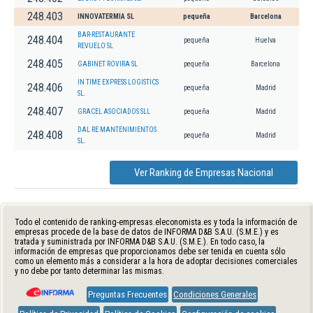
248.403
INNOVATERMIA SL
pequeña
Barcelona
BAR-RESTAURANTE
248.404
pequeña
Huelva
REVUELO SL
248.405
GABINET ROVIRA SL
pequeña
Barcelona
IN TIME EXPRESS LOGISTICS
248.406
pequeña
Madrid
SL.
248.407
GRACEL ASOCIADOS SLL
pequeña
Madrid
DAL RE MANTENIMIENTOS
248.408
pequeña
Madrid
SL.
Ver Ranking de Empresas Nacional
Todo el contenido de ranking-empresas.eleconomista.es y toda la información de
empresas procede de la base de datos de INFORMA D&B S.A.U. (S.M.E.) y es
tratada y suministrada por INFORMA D&B S.A.U. (S.M.E.). En todo caso, la
información de empresas que proporcionamos debe ser tenida en cuenta sólo
como un elemento más a considerar a la hora de adoptar decisiones comerciales
y no debe por tanto determinar las mismas.
Preguntas Frecuentes
Condiciones Generales