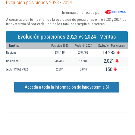
Evolución posiciones 2023 - 2024
Información ofrecida por
A continuación le mostramos la evolución de posiciones entre 2023 y 2024 de
Innovatermia Sl por cada uno de los rankings según sus ventas:
Evolución posiciones 2023 vs 2024 - Ventas
Ranking
Posición 2023
Posición 2024
Evolución Posiciones
14.285
Nacional
234.118
248.403
2.021
Barcelona
35.365
37.386
150
Sector CNAE 4322
2.894
3.044
Acceda a toda la información de Innovatermia Sl