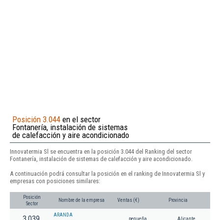
Posición 3.044
en el sector
Fontanería, instalación de sistemas
de calefacción y aire acondicionado
Innovatermia Sl se encuentra en la posición 3.044 del Ranking del sector
Fontanería, instalación de sistemas de calefacción y aire acondicionado.
A continuación podrá consultar la posición en el ranking de Innovatermia Sl y
empresas con posiciones similares:
Posición
Nombre de la empresa
Ventas (€)
Provincia
Sector
ARANDA
3.039
pequeña
Alicante