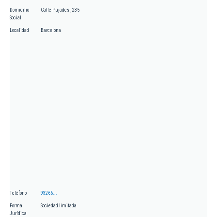
Domicilio
Calle Pujades , 235
Social
Localidad
Barcelona
Teléfono
93266...
Forma
Sociedad limitada
Jurídica