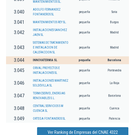
MANTENIMIENTOS SL.
ADOLFO FERNANDEZ
3.040
pequeña
Soria
FONTANEROS SL
3.041
MANTENIMIENTOS REY SL.
pequeña
Burgos
INSTALACIONES SANCHEZ
3.042
pequeña
Madrid
JAEN SL
SISTEMAS DE TRATAMIENTO
3.043
E INSTALACION DE
pequeña
Madrid
CALEFACCION SL
3.044
INNOVATERMIA SL
pequeña
Barcelona
ORVAL PROYECTOS E
3.045
pequeña
Pontevedra
INSTALACIONES SL
INSTALACIONES MARTINEZ
3.046
pequeña
La Rioja
SOLDEVILLA SL
TERMICSERVEI, ENERGIAS
3.047
pequeña
Barcelona
RENOVABLES S.L.
CENTRAL SERVICIOS S M
3.048
pequeña
Cuenca
CUENCA SL
3.049
ORTEGA FONTANEROS SL
pequeña
Palencia
Ver Ranking de Empresas del CNAE 4322