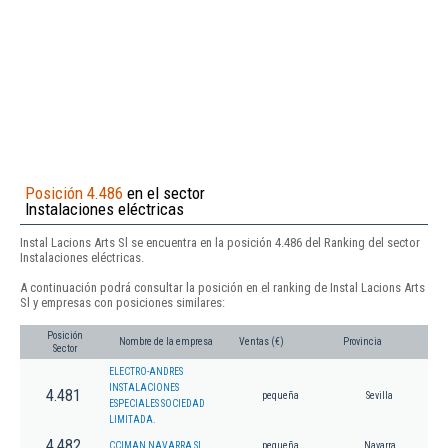
Posición 4.486
en el sector
Instalaciones eléctricas
Instal Lacions Arts Sl se encuentra en la posición 4.486 del Ranking del sector
Instalaciones eléctricas.
A continuación podrá consultar la posición en el ranking de Instal Lacions Arts
Sl y empresas con posiciones similares:
Posición
Nombre de la empresa
Ventas (€)
Provincia
Sector
ELECTRO-ANDRES
INSTALACIONES
4.481
pequeña
Sevilla
ESPECIALES SOCIEDAD
LIMITADA.
4.482
CCIMAN NAVARRA SL.
pequeña
Navarra