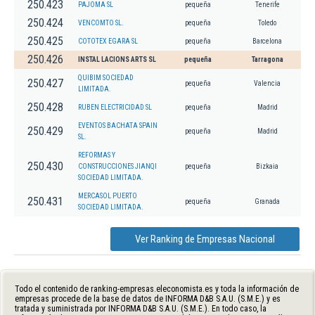
250.423
PAJOMA SL
pequeña
Tenerife
250.424
VENCOMTO SL.
pequeña
Toledo
250.425
COTOTEX EGARA SL
pequeña
Barcelona
250.426
INSTAL LACIONS ARTS SL
pequeña
Tarragona
QUIBIM SOCIEDAD
250.427
pequeña
Valencia
LIMITADA.
250.428
RUBEN ELECTRICIDAD SL
pequeña
Madrid
EVENTOS BACHATA SPAIN
250.429
pequeña
Madrid
SL.
REFORMAS Y
250.430
CONSTRUCCIONES JIANQI
pequeña
Bizkaia
SOCIEDAD LIMITADA.
MERCASOL PUERTO
250.431
pequeña
Granada
SOCIEDAD LIMITADA.
Ver Ranking de Empresas Nacional
Todo el contenido de ranking-empresas.eleconomista.es y toda la información de
empresas procede de la base de datos de INFORMA D&B S.A.U. (S.M.E.) y es
tratada y suministrada por INFORMA D&B S.A.U. (S.M.E.). En todo caso, la