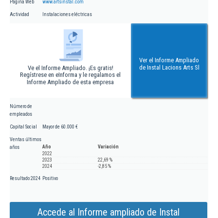
Página Web
www.artsinstal.com
Actividad
Instalaciones eléctricas
Ver el Informe Ampliado
de Instal Lacions Arts Sl
Ve el Informe Ampliado. ¡Es gratis!
Regístrese en eInforma y le regalamos el
Informe Ampliado de esta empresa
Número de
empleados
Capital Social
Mayor de 60.000 €
Ventas últimos
Año
Variación
años
2022
2023
22,69 %
2024
-2,85 %
Resultado 2024
Positivo
Accede al Informe ampliado de Instal