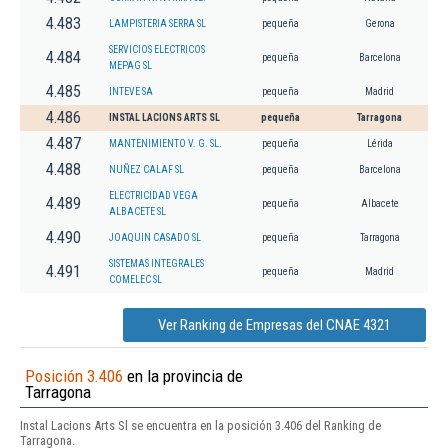
4.483
LAMPISTERIA SERRA SL
pequeña
Gerona
SERVICIOS ELECTRICOS
4.484
pequeña
Barcelona
MEPAG SL
4.485
INTEVE SA
pequeña
Madrid
4.486
INSTAL LACIONS ARTS SL
pequeña
Tarragona
4.487
MANTENIMIENTO V. G. SL.
pequeña
Lérida
4.488
NUÑEZ CALAF SL
pequeña
Barcelona
ELECTRICIDAD VEGA
4.489
pequeña
Albacete
ALBACETE SL
4.490
JOAQUIN CASADO SL
pequeña
Tarragona
SISTEMAS INTEGRALES
4.491
pequeña
Madrid
COMELEC SL
Ver Ranking de Empresas del CNAE 4321
Posición 3.406
en la provincia de
Tarragona
Instal Lacions Arts Sl se encuentra en la posición 3.406 del Ranking de
Tarragona.