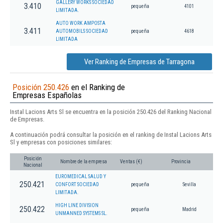
GALLERY WORKS SOCIEDAD
3.410
pequeña
4101
LIMITADA.
AUTO WORK AMPOSTA
3.411
AUTOMOBILS SOCIEDAD
pequeña
4618
LIMITADA
Ver Ranking de Empresas de Tarragona
Posición 250.426
en el Ranking de
Empresas Españolas
Instal Lacions Arts Sl se encuentra en la posición 250.426 del Ranking Nacional
de Empresas.
A continuación podrá consultar la posición en el ranking de Instal Lacions Arts
Sl y empresas con posiciones similares:
Posición
Nombre de la empresa
Ventas (€)
Provincia
Nacional
EUROMEDICAL SALUD Y
250.421
CONFORT SOCIEDAD
pequeña
Sevilla
LIMITADA.
HIGH LINE DIVISION
250.422
pequeña
Madrid
UNMANNED SYSTEMS SL.