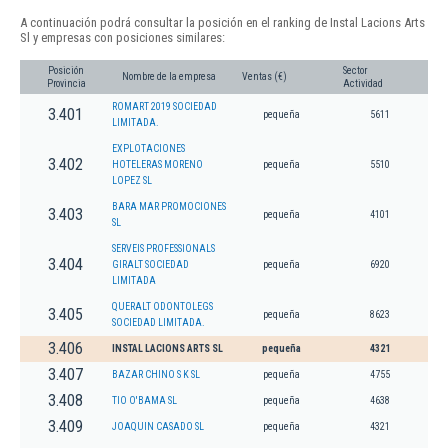
A continuación podrá consultar la posición en el ranking de Instal Lacions Arts
Sl y empresas con posiciones similares:
Posición
Sector
Nombre de la empresa
Ventas (€)
Provincia
Actividad
ROMART 2019 SOCIEDAD
3.401
pequeña
5611
LIMITADA.
EXPLOTACIONES
3.402
HOTELERAS MORENO
pequeña
5510
LOPEZ SL
BARA MAR PROMOCIONES
3.403
pequeña
4101
SL
SERVEIS PROFESSIONALS
3.404
GIRALT SOCIEDAD
pequeña
6920
LIMITADA
QUERALT ODONTOLEGS
3.405
pequeña
8623
SOCIEDAD LIMITADA.
3.406
INSTAL LACIONS ARTS SL
pequeña
4321
3.407
BAZAR CHINO S K SL
pequeña
4755
3.408
TIO O'BAMA SL
pequeña
4638
3.409
JOAQUIN CASADO SL
pequeña
4321