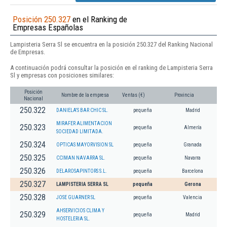
Posición 250.327
en el Ranking de
Empresas Españolas
Lampisteria Serra Sl se encuentra en la posición 250.327 del Ranking Nacional
de Empresas.
A continuación podrá consultar la posición en el ranking de Lampisteria Serra
Sl y empresas con posiciones similares:
Posición
Nombre de la empresa
Ventas (€)
Provincia
Nacional
250.322
DANIELA'S BAR CHIC SL.
pequeña
Madrid
MIRAFER ALIMENTACION
250.323
pequeña
Almería
SOCIEDAD LIMITADA.
250.324
OPTICAS MAYORVISION SL
pequeña
Granada
250.325
CCIMAN NAVARRA SL.
pequeña
Navarra
250.326
DELAROSAPINTORS S.L.
pequeña
Barcelona
250.327
LAMPISTERIA SERRA SL
pequeña
Gerona
250.328
JOSE GUARNER SL
pequeña
Valencia
AHSERVICIOS CLIMA Y
250.329
pequeña
Madrid
HOSTELERIA SL.