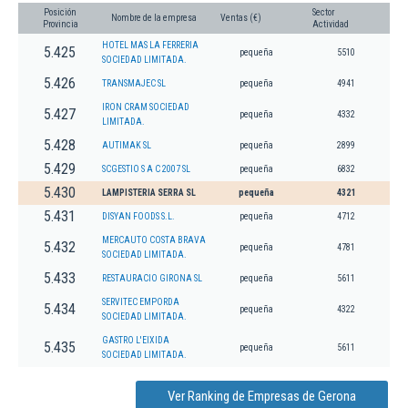
Posición
Sector
Nombre de la empresa
Ventas (€)
Provincia
Actividad
HOTEL MAS LA FERRERIA
5.425
pequeña
5510
SOCIEDAD LIMITADA.
5.426
TRANSMAJEC SL
pequeña
4941
IRON CRAM SOCIEDAD
5.427
pequeña
4332
LIMITADA.
5.428
AUTIMAK SL
pequeña
2899
5.429
SCGESTIO S A C 2007 SL
pequeña
6832
5.430
LAMPISTERIA SERRA SL
pequeña
4321
5.431
DISYAN FOODS S.L.
pequeña
4712
MERCAUTO COSTA BRAVA
5.432
pequeña
4781
SOCIEDAD LIMITADA.
5.433
RESTAURACIO GIRONA SL
pequeña
5611
SERVITEC EMPORDA
5.434
pequeña
4322
SOCIEDAD LIMITADA.
GASTRO L'EIXIDA
5.435
pequeña
5611
SOCIEDAD LIMITADA.
Ver Ranking de Empresas de Gerona