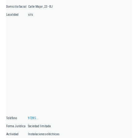
Domicilio Social
Calle Major , 23 - BJ
Localidad
sils
Teléfono
97285...
Forma Jurídica
Sociedad limitada
Actividad
Instalaciones eléctricas