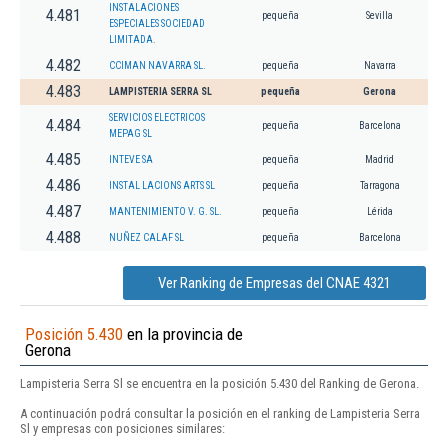
INSTALACIONES
4.481
pequeña
Sevilla
ESPECIALES SOCIEDAD
LIMITADA.
4.482
CCIMAN NAVARRA SL.
pequeña
Navarra
4.483
LAMPISTERIA SERRA SL
pequeña
Gerona
SERVICIOS ELECTRICOS
4.484
pequeña
Barcelona
MEPAG SL
4.485
INTEVE SA
pequeña
Madrid
4.486
INSTAL LACIONS ARTS SL
pequeña
Tarragona
4.487
MANTENIMIENTO V. G. SL.
pequeña
Lérida
4.488
NUÑEZ CALAF SL
pequeña
Barcelona
Ver Ranking de Empresas del CNAE 4321
Posición 5.430
en la provincia de
Gerona
Lampisteria Serra Sl se encuentra en la posición 5.430 del Ranking de Gerona.
A continuación podrá consultar la posición en el ranking de Lampisteria Serra
Sl y empresas con posiciones similares: