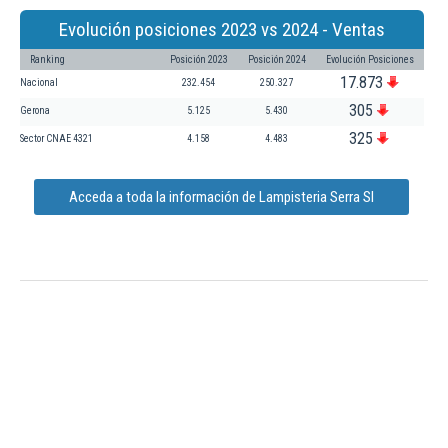
Evolución posiciones 2023 vs 2024 - Ventas
Ranking
Posición 2023
Posición 2024
Evolución Posiciones
17.873
Nacional
232.454
250.327
305
Gerona
5.125
5.430
325
Sector CNAE 4321
4.158
4.483
Acceda a toda la información de Lampisteria Serra Sl