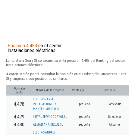
Posición 4.483
en el sector
Instalaciones eléctricas
Lampisteria Serra Sl se encuentra en la posición 4.483 del Ranking del sector
Instalaciones eléctricas.
A continuación podrá consultar la posición en el ranking de Lampisteria Serra
Sl y empresas con posiciones similares:
Posición
Nombre de la empresa
Ventas (€)
Provincia
Sector
ELECTRONAVIA
4.478
INSTALACIONES Y
pequeña
Pontevedra
MANTENIMIENTO SL
4.479
INSTAL SERVI GODAYOL SL
pequeña
Barcelona
4.480
ALMAITANA DE LUZ SL
pequeña
Alicante
ELECTRO-ANDRES