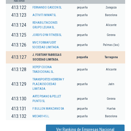
Nacional
413.122
FERNANDO GASCON SL
pequeña
Zaragoza
413.123
ACTIVITI MIMAT SL
pequeña
Barcelona
REHABILITACIONES
413.124
pequeña
Alicante
GRUPO LEUKA SL.
413.125
JORDI'S GYM FITNESS SL
pequeña
Gerona
MVC FORMAFUERT
413.126
pequeña
Palmas (las)
SOCIEDAD LIMITADA.
J. FORTUNY FABREGAS
413.127
pequeña
Tarragona
SOCIEDAD LIMITADA.
XEPEP COCINA
413.128
pequeña
Alicante
TRADICIONAL SL.
TRANSPORTES HERRERA Y
413.129
PLAZAS SOCIEDAD
pequeña
Jaén
LIMITADA.
ARTE PISANO & PELLET
413.130
pequeña
Gerona
PUNTO SL
413.131
F BULLON MANZANO SA
pequeña
Huelva
413.132
MECAB14 S.L.
pequeña
Barcelona
Ver Ranking de Empresas Nacional