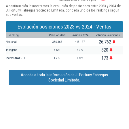
A continuación le mostramos la evolución de posiciones entre 2023 y 2024 de
J. Fortuny Fabregas Sociedad Limitada. por cada uno de los rankings según
sus ventas:
Evolución posiciones 2023 vs 2024 - Ventas
Ranking
Posición 2023
Posición 2024
Evolución Posiciones
26.762
Nacional
386.365
413.127
320
Tarragona
5.659
5.979
173
Sector CNAE 0161
1.250
1.423
Acceda a toda la información de J. Fortuny Fabregas
Sociedad Limitada.