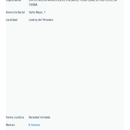
Objeto Social
EXPLOTACION AGRICOLA DE FINCAS DE TODA CLASE DE FRUTOS DE LA
TIERRA.
Domicilio Social
Calle Major , 1
Localidad
Llorenç del Penedes
Forma Jurídica
Sociedad limitada
Marcas
8 marcas