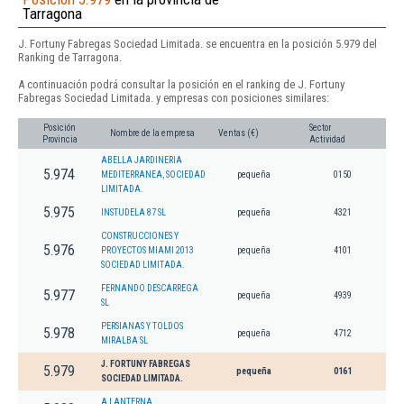
Tarragona
J. Fortuny Fabregas Sociedad Limitada. se encuentra en la posición 5.979 del
Ranking de Tarragona.
A continuación podrá consultar la posición en el ranking de J. Fortuny
Fabregas Sociedad Limitada. y empresas con posiciones similares:
Posición
Sector
Nombre de la empresa
Ventas (€)
Provincia
Actividad
ABELLA JARDINERIA
5.974
MEDITERRANEA, SOCIEDAD
pequeña
0150
LIMITADA.
5.975
INSTUDELA 87 SL
pequeña
4321
CONSTRUCCIONES Y
5.976
PROYECTOS MIAMI 2013
pequeña
4101
SOCIEDAD LIMITADA.
FERNANDO DESCARREGA
5.977
pequeña
4939
SL
PERSIANAS Y TOLDOS
5.978
pequeña
4712
MIRALBA SL
J. FORTUNY FABREGAS
5.979
pequeña
0161
SOCIEDAD LIMITADA.
A LANTERNA