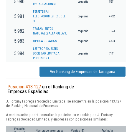
5.980
pequeña
5611
RESTAURACION SL
FERRETERIA I
5.981
ELECTRODOMESTICS JOEL
pequeña
4752
SL
TRATAMIENTOS
5.982
pequeña
9623
NATURALES ALTAFULLA SL
5.983
OPTICA DORADA SL
pequeña
4774
LEFITEC PROJECTES,
5.984
SOCIEDAD LIMITADA
pequeña
7111
PROFESIONAL.
Ver Ranking de Empresas de Tarragona
Posición 413.127
en el Ranking de
Empresas Españolas
J. Fortuny Fabregas Sociedad Limitada. se encuentra en la posición 413.127
del Ranking Nacional de Empresas.
A continuación podrá consultar la posición en el ranking de J. Fortuny
Fabregas Sociedad Limitada. y empresas con posiciones similares:
Posición
Nombre de la empresa
Ventas (€)
Provincia