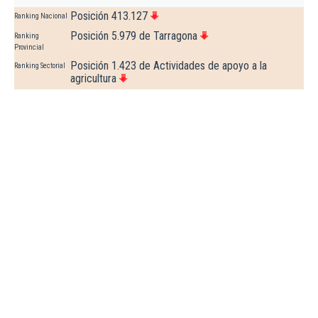
Posición 413.127
Ranking Nacional
Posición 5.979 de Tarragona
Ranking
Provincial
Posición 1.423 de Actividades de apoyo a la
Ranking Sectorial
agricultura