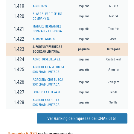
1.419
AGROBIZ SL.
pequeña
Murcia
BLAS DE LEZO TIRELESS
1.420
pequeña
Madrid
COMPANY SL.
MANUEL HERNANDEZ
1.421
pequeña
Tenerife
GONZALEZ E HIJOS SA
1.422
APASEMI AGRO SL
pequeña
Jaén
J. FORTUNY FABREGAS
1.423
pequeña
Tarragona
SOCIEDAD LIMITADA.
1.424
AGROTORRECILLA S.L.
pequeña
Ciudad Real
AGRICOLA LA RETUMBA
1.425
pequeña
Almería
SOCIEDAD LIMITADA.
AGROSERVICIOS EL BOJ
1.426
pequeña
Zaragoza
SOCIEDAD LIMITADA.
1.427
ECO-BIO LA LITERA SL.
pequeña
Lérida
AGRICOLA SAETILLA
1.428
pequeña
Sevilla
SOCIEDAD LIMITADA.
Ver Ranking de Empresas del CNAE 0161
Posición 5.979
en la provincia de