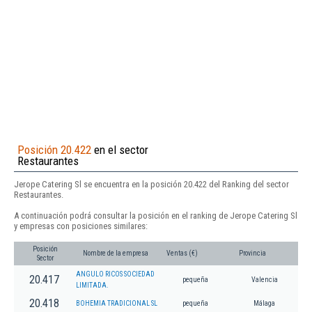
Posición 20.422
en el sector
Restaurantes
Jerope Catering Sl se encuentra en la posición 20.422 del Ranking del sector
Restaurantes.
A continuación podrá consultar la posición en el ranking de Jerope Catering Sl
y empresas con posiciones similares:
Posición
Nombre de la empresa
Ventas (€)
Provincia
Sector
ANGULO RICOS SOCIEDAD
20.417
pequeña
Valencia
LIMITADA.
20.418
BOHEMIA TRADICIONAL SL
pequeña
Málaga