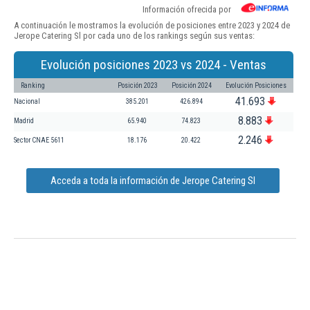
Información ofrecida por
A continuación le mostramos la evolución de posiciones entre 2023 y 2024 de
Jerope Catering Sl por cada uno de los rankings según sus ventas:
Evolución posiciones 2023 vs 2024 - Ventas
Ranking
Posición 2023
Posición 2024
Evolución Posiciones
41.693
Nacional
385.201
426.894
8.883
Madrid
65.940
74.823
2.246
Sector CNAE 5611
18.176
20.422
Acceda a toda la información de Jerope Catering Sl