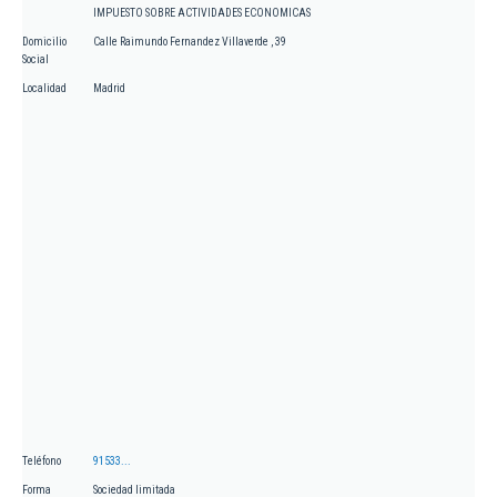
IMPUESTO SOBRE ACTIVIDADES ECONOMICAS
Domicilio
Calle Raimundo Fernandez Villaverde , 39
Social
Localidad
Madrid
Teléfono
91533...
Forma
Sociedad limitada