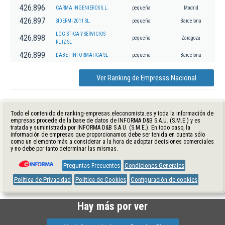
426.896
CARMA INGENIEROS S.L.
pequeña
Madrid
426.897
SIDERMI 2011 SL.
pequeña
Barcelona
LOGISTICA Y SERVICIOS
426.898
pequeña
Zaragoza
RUIZ SL
426.899
DABET INFORMATICA SL
pequeña
Barcelona
Ver Ranking de Empresas Nacional
Todo el contenido de ranking-empresas.eleconomista.es y toda la información de
empresas procede de la base de datos de INFORMA D&B S.A.U. (S.M.E.) y es
tratada y suministrada por INFORMA D&B S.A.U. (S.M.E.). En todo caso, la
información de empresas que proporcionamos debe ser tenida en cuenta sólo
como un elemento más a considerar a la hora de adoptar decisiones comerciales
y no debe por tanto determinar las mismas.
Preguntas Frecuentes
Condiciones Generales
Política de Privacidad
Política de Cookies
Configuración de cookies
Hay más por ver