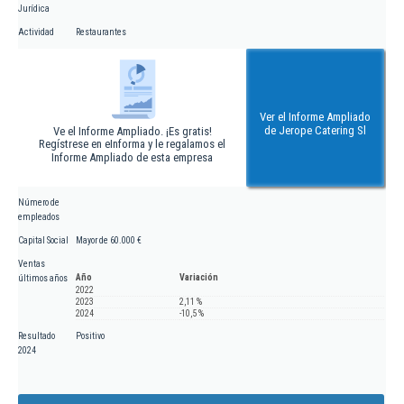
Jurídica
Actividad
Restaurantes
Ver el Informe Ampliado
de Jerope Catering Sl
Ve el Informe Ampliado. ¡Es gratis!
Regístrese en eInforma y le regalamos el
Informe Ampliado de esta empresa
Número de
empleados
Capital Social
Mayor de 60.000 €
Ventas
Año
Variación
últimos años
2022
2023
2,11 %
2024
-10,5 %
Resultado
Positivo
2024