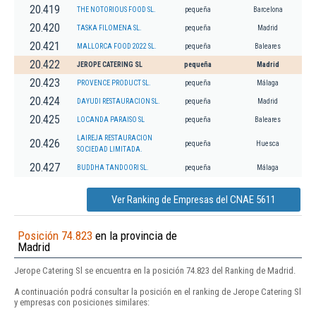
20.419
THE NOTORIOUS FOOD SL.
pequeña
Barcelona
20.420
TASKA FILOMENA SL.
pequeña
Madrid
20.421
MALLORCA FOOD 2022 SL.
pequeña
Baleares
20.422
JEROPE CATERING SL
pequeña
Madrid
20.423
PROVENCE PRODUCT SL.
pequeña
Málaga
20.424
DAYUDI RESTAURACION SL.
pequeña
Madrid
20.425
LOCANDA PARAISO SL
pequeña
Baleares
LAIREJA RESTAURACION
20.426
pequeña
Huesca
SOCIEDAD LIMITADA.
20.427
BUDDHA TANDOORI SL.
pequeña
Málaga
Ver Ranking de Empresas del CNAE 5611
Posición 74.823
en la provincia de
Madrid
Jerope Catering Sl se encuentra en la posición 74.823 del Ranking de Madrid.
A continuación podrá consultar la posición en el ranking de Jerope Catering Sl
y empresas con posiciones similares: