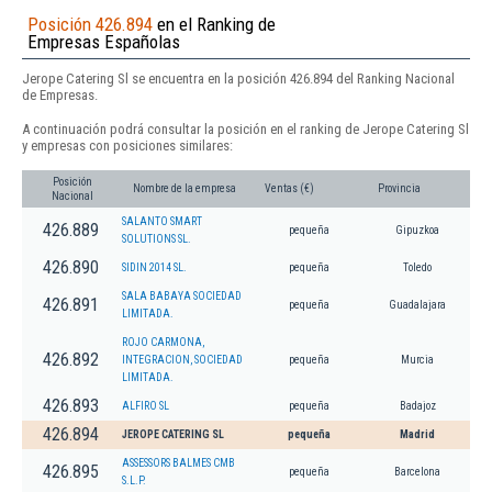
Posición 426.894
en el Ranking de
Empresas Españolas
Jerope Catering Sl se encuentra en la posición 426.894 del Ranking Nacional
de Empresas.
A continuación podrá consultar la posición en el ranking de Jerope Catering Sl
y empresas con posiciones similares:
Posición
Nombre de la empresa
Ventas (€)
Provincia
Nacional
SALANTO SMART
426.889
pequeña
Gipuzkoa
SOLUTIONS SL.
426.890
SIDIN 2014 SL.
pequeña
Toledo
SALA BABAYA SOCIEDAD
426.891
pequeña
Guadalajara
LIMITADA.
ROJO CARMONA,
426.892
INTEGRACION, SOCIEDAD
pequeña
Murcia
LIMITADA.
426.893
ALFIRO SL
pequeña
Badajoz
426.894
JEROPE CATERING SL
pequeña
Madrid
ASSESSORS BALMES CMB
426.895
pequeña
Barcelona
S.L.P.