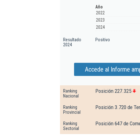
Año
2022
2023
2024
Resultado
Positivo
2024
Accede al Informe am
Posición 227.325
Ranking
Nacional
Posición 3.720 de Te
Ranking
Provincial
Posición 647 de Come
Ranking
Sectorial