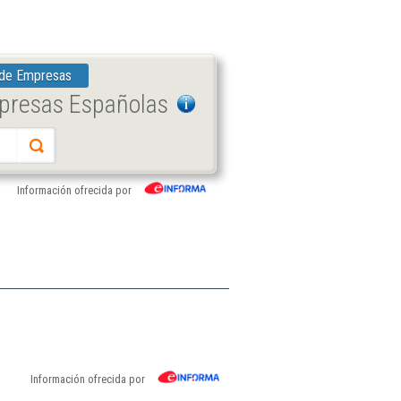
 de Empresas
mpresas Españolas
Información ofrecida por
Información ofrecida por