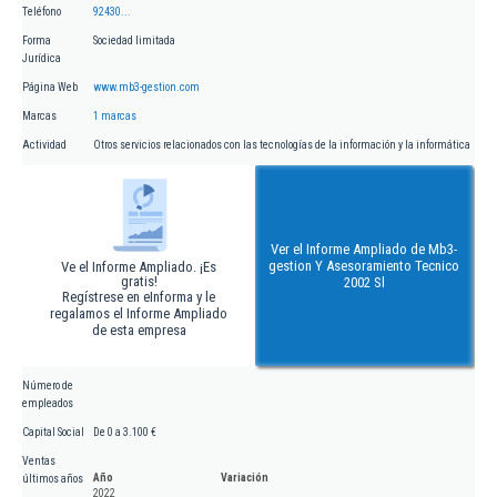
Teléfono
92430...
Forma
Sociedad limitada
Jurídica
Página Web
www.mb3-gestion.com
Marcas
1 marcas
Actividad
Otros servicios relacionados con las tecnologías de la información y la informática
Ver el Informe Ampliado de Mb3-
gestion Y Asesoramiento Tecnico
Ve el Informe Ampliado. ¡Es
gratis!
2002 Sl
Regístrese en eInforma y le
regalamos el Informe Ampliado
de esta empresa
Número de
empleados
Capital Social
De 0 a 3.100 €
Ventas
Año
Variación
últimos años
2022