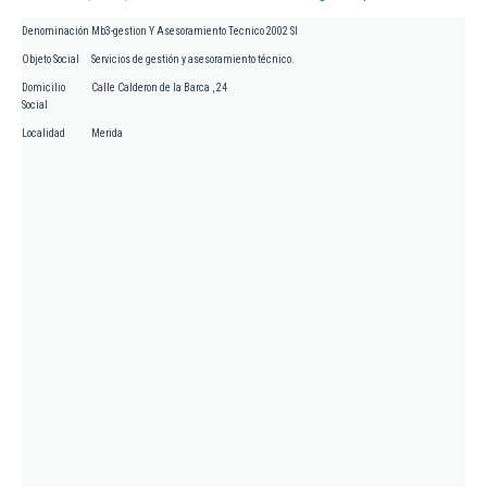
Denominación
Mb3-gestion Y Asesoramiento Tecnico 2002 Sl
Objeto Social
Servicios de gestión y asesoramiento técnico.
Domicilio
Calle Calderon de la Barca , 24
Social
Localidad
Merida