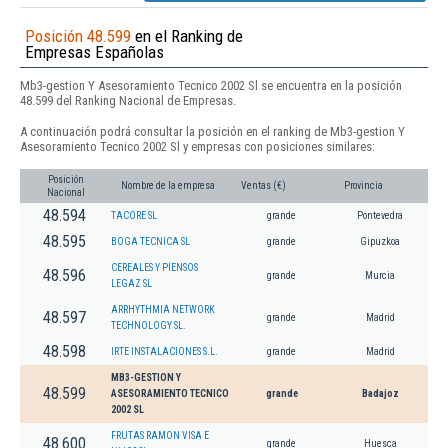
Posición 48.599
en el Ranking de
Empresas Españolas
Mb3-gestion Y Asesoramiento Tecnico 2002 Sl se encuentra en la posición
48.599 del Ranking Nacional de Empresas.
A continuación podrá consultar la posición en el ranking de Mb3-gestion Y
Asesoramiento Tecnico 2002 Sl y empresas con posiciones similares:
Posición
Nombre de la empresa
Ventas (€)
Provincia
Nacional
48.594
TACORE SL
grande
Pontevedra
48.595
BOGA TECNICA SL
grande
Gipuzkoa
CEREALES Y PIENSOS
48.596
grande
Murcia
LEGAZ SL
ARRHYTHMIA NETWORK
48.597
grande
Madrid
TECHNOLOGY SL.
48.598
IRTE INSTALACIONES S.L.
grande
Madrid
MB3-GESTION Y
48.599
ASESORAMIENTO TECNICO
grande
Badajoz
2002 SL
FRUTAS RAMON VISA E
48.600
grande
Huesca