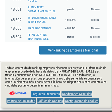
HIJOS SL
SUPERMARKET
48.601
grande
Alicante
COSTABLANCA SOUTH SL.
EXPLOTACION AGRICOLA
48.602
4.880.946
Córdoba
EL TORBISCAL SL
48.603
PIKOLINO'S DISEÑO SL.
4.880.443
Alicante
RETAIL LIGHTING
48.604
grande
Barcelona
TECHNOLOGIES S.L.
Ver Ranking de Empresas Nacional
Todo el contenido de ranking-empresas.eleconomista.es y toda la información de
empresas procede de la base de datos de INFORMA D&B S.A.U. (S.M.E.) y es
tratada y suministrada por INFORMA D&B S.A.U. (S.M.E.). En todo caso, la
información de empresas que proporcionamos debe ser tenida en cuenta sólo
como un elemento más a considerar a la hora de adoptar decisiones comerciales
y no debe por tanto determinar las mismas.
Preguntas Frecuentes
Condiciones Generales
Política de Privacidad
Política de Cookies
Configuración de cookies