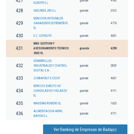
427
grande
4783
EUROPE S.L.
428
INDUMEX JRG S.L.
grande
2513
SERVICIOS INTEGRALES
429
GANADEROS EXTREMEÑOS
grande
4776
SL
430
S.C. COFRUITS
grande
4631
MB3-GESTION Y
431
ASESORAMIENTO TECNICO
grande
6290
2002 SL
DESARROLLOS
432
INDUSTRIALES Y CONTROL
grande
2829
DIGITAL S.A.
433
ZURBAFRUT S.COOP.
grande
4631
SERVICIO DIRECTO DE
434
CONGELADOS Y HELADOS
grande
4711
SL
435
MADERAS ROMERO SL
grande
1623
ALIMENTACION ABRIL
436
grande
4711
BAYON S.L.
Ver Ranking de Empresas de Badajoz