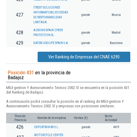
ITRESIT SOLUCIONES
INFORMATICAS, SOCIEDAD
427
grande
Murcia
DE RESPONSABILIDAD
LIMITADA.
ACRONIS SPAIN CYBER
428
grande
Madrid
PROTECTION SL.
429
DATEM GROUPE SPAIN S.A.
grande
Barcelona
Ver Ranking de Empresas del CNAE 6290
Posición 431
en la provincia de
Badajoz
Mb3-gestion Y Asesoramiento Tecnico 2002 Sl se encuentra en la posición 431
del Ranking de Badajoz.
A continuación podrá consultar la posición en el ranking de Mb3-gestion Y
Asesoramiento Tecnico 2002 Sl y empresas con posiciones similares:
Posición
Sector
Nombre de la empresa
Ventas (€)
Provincia
Actividad
426
EXPORTWIN 88 S.L.
grande
4619
MOTORCYCLE CENTER