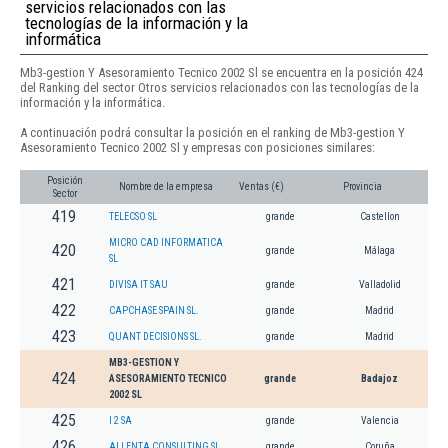
servicios relacionados con las
tecnologías de la información y la
informática
Mb3-gestion Y Asesoramiento Tecnico 2002 Sl se encuentra en la posición 424
del Ranking del sector Otros servicios relacionados con las tecnologías de la
información y la informática.
A continuación podrá consultar la posición en el ranking de Mb3-gestion Y
Asesoramiento Tecnico 2002 Sl y empresas con posiciones similares:
Posición
Nombre de la empresa
Ventas (€)
Provincia
Sector
419
TELECSO SL
grande
Castellon
MICRO CAD INFORMATICA
420
grande
Málaga
SL
421
DIVISA IT SAU
grande
Valladolid
422
CAPCHASE SPAIN SL.
grande
Madrid
423
QUANT DECISIONS SL.
grande
Madrid
MB3-GESTION Y
424
ASESORAMIENTO TECNICO
grande
Badajoz
2002 SL
425
I 2 SA
grande
Valencia
426
ALLENTA CONSULTING SL
grande
Coruña