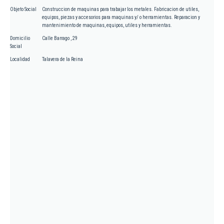
Objeto Social
Construccion de maquinas para trabajar los metales. Fabricacion de utiles,
equipos, piezas y accesorios para maquinas y/ o herramientas. Reparacion y
mantenimiento de maquinas, equipos, utiles y herramientas.
Domicilio
Calle Barrago , 29
Social
Localidad
Talavera de la Reina