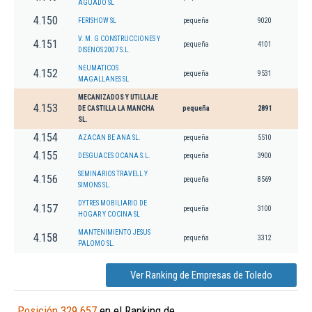
AGUADO SL
4.150
FERISHOW SL
pequeña
9020
V. M. G CONSTRUCCIONES Y
4.151
pequeña
4101
DISENOS 2007 S.L.
NEUMATICOS
4.152
pequeña
9531
MAGALLANES SL
MECANIZADOS Y UTILLAJE
4.153
DE CASTILLA LA MANCHA
pequeña
2891
SL.
4.154
AZACAN BE ANA SL.
pequeña
5510
4.155
DESGUACES OCANA S.L.
pequeña
3900
SEMINARIOS TRAVELL Y
4.156
pequeña
8569
SIMONS SL.
DYTRES MOBILIARIO DE
4.157
pequeña
3100
HOGAR Y COCINA SL
MANTENIMIENTO JESUS
4.158
pequeña
3312
PALOMO SL.
Ver Ranking de Empresas de Toledo
Posición 329.657
en el Ranking de