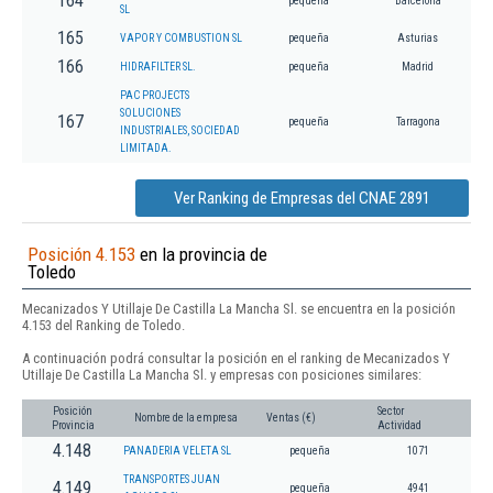
164
pequeña
Barcelona
SL
165
VAPOR Y COMBUSTION SL
pequeña
Asturias
166
HIDRAFILTER SL.
pequeña
Madrid
PAC PROJECTS
SOLUCIONES
167
pequeña
Tarragona
INDUSTRIALES, SOCIEDAD
LIMITADA.
Ver Ranking de Empresas del CNAE 2891
Posición 4.153
en la provincia de
Toledo
Mecanizados Y Utillaje De Castilla La Mancha Sl. se encuentra en la posición
4.153 del Ranking de Toledo.
A continuación podrá consultar la posición en el ranking de Mecanizados Y
Utillaje De Castilla La Mancha Sl. y empresas con posiciones similares:
Posición
Sector
Nombre de la empresa
Ventas (€)
Provincia
Actividad
4.148
PANADERIA VELETA SL
pequeña
1071
TRANSPORTES JUAN
4.149
pequeña
4941