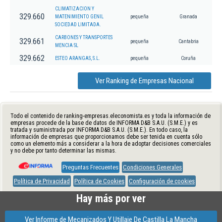
CLIMATIZACION Y
329.660
MATENIMIENTO GENIL
pequeña
Granada
SOCIEDAD LIMITADA.
CARBONES Y TRANSPORTES
329.661
pequeña
Cantabria
MENCIA SL
329.662
ESTEO ARANGAS, S.L.
pequeña
Coruña
Ver Ranking de Empresas Nacional
Todo el contenido de ranking-empresas.eleconomista.es y toda la información de
empresas procede de la base de datos de INFORMA D&B S.A.U. (S.M.E.) y es
tratada y suministrada por INFORMA D&B S.A.U. (S.M.E.). En todo caso, la
información de empresas que proporcionamos debe ser tenida en cuenta sólo
como un elemento más a considerar a la hora de adoptar decisiones comerciales
y no debe por tanto determinar las mismas.
Preguntas Frecuentes
Condiciones Generales
Política de Privacidad
Política de Cookies
Configuración de cookies
Hay más por ver
Ver Informe de Mecanizados Y Utillaje De Castilla La Mancha