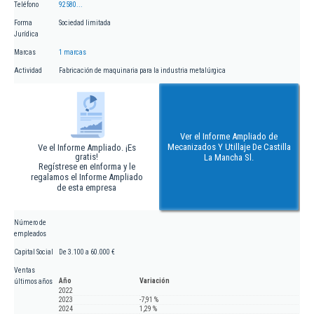
Teléfono
92580...
Forma
Sociedad limitada
Jurídica
Marcas
1 marcas
Actividad
Fabricación de maquinaria para la industria metalúrgica
Ver el Informe Ampliado de
Mecanizados Y Utillaje De Castilla
Ve el Informe Ampliado. ¡Es
gratis!
La Mancha Sl.
Regístrese en eInforma y le
regalamos el Informe Ampliado
de esta empresa
Número de
empleados
Capital Social
De 3.100 a 60.000 €
Ventas
Año
Variación
últimos años
2022
2023
-7,91 %
2024
1,29 %