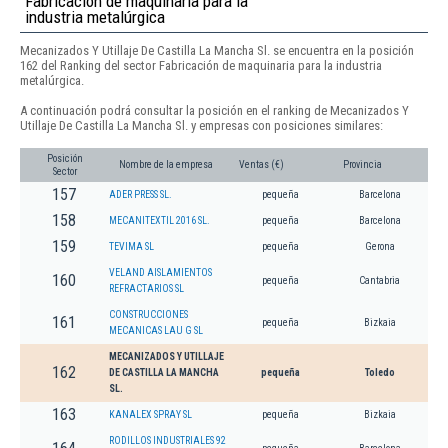
Fabricación de maquinaria para la
industria metalúrgica
Mecanizados Y Utillaje De Castilla La Mancha Sl. se encuentra en la posición
162 del Ranking del sector Fabricación de maquinaria para la industria
metalúrgica.
A continuación podrá consultar la posición en el ranking de Mecanizados Y
Utillaje De Castilla La Mancha Sl. y empresas con posiciones similares:
Posición
Nombre de la empresa
Ventas (€)
Provincia
Sector
157
ADER PRESS SL.
pequeña
Barcelona
158
MECANITEXTIL 2016 SL.
pequeña
Barcelona
159
TEVIMA SL
pequeña
Gerona
VELAND AISLAMIENTOS
160
pequeña
Cantabria
REFRACTARIOS SL
CONSTRUCCIONES
161
pequeña
Bizkaia
MECANICAS LAU G SL
MECANIZADOS Y UTILLAJE
162
DE CASTILLA LA MANCHA
pequeña
Toledo
SL.
163
KANALEX SPRAY SL
pequeña
Bizkaia
RODILLOS INDUSTRIALES 92