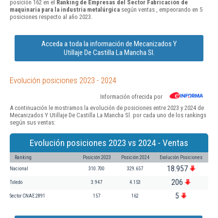
posición 162 en el
Ranking de Empresas del Sector Fabricación de
maquinaria para la industria metalúrgica
según ventas , empeorando en 5
posiciones respecto al año 2023.
Acceda a toda la información de Mecanizados Y
Utillaje De Castilla La Mancha Sl.
Evolución posiciones 2023 - 2024
Información ofrecida por
A continuación le mostramos la evolución de posiciones entre 2023 y 2024 de
Mecanizados Y Utillaje De Castilla La Mancha Sl. por cada uno de los rankings
según sus ventas:
Evolución posiciones 2023 vs 2024 - Ventas
Ranking
Posición 2023
Posición 2024
Evolución Posiciones
18.957
Nacional
310.700
329.657
206
Toledo
3.947
4.153
5
Sector CNAE 2891
157
162