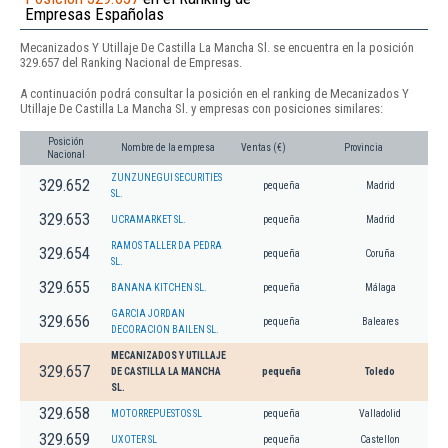
Empresas Españolas
Mecanizados Y Utillaje De Castilla La Mancha Sl. se encuentra en la posición
329.657 del Ranking Nacional de Empresas.
A continuación podrá consultar la posición en el ranking de Mecanizados Y
Utillaje De Castilla La Mancha Sl. y empresas con posiciones similares:
Posición
Nombre de la empresa
Ventas (€)
Provincia
Nacional
ZUNZUNEGUI SECURITIES
329.652
pequeña
Madrid
SL.
329.653
UCRAMARKET SL.
pequeña
Madrid
RAMOS TALLER DA PEDRA
329.654
pequeña
Coruña
SL.
329.655
BANANA KITCHEN SL.
pequeña
Málaga
GARCIA JORDAN
329.656
pequeña
Baleares
DECORACION BAILEN SL.
MECANIZADOS Y UTILLAJE
329.657
DE CASTILLA LA MANCHA
pequeña
Toledo
SL.
329.658
MOTORREPUESTOS SL
pequeña
Valladolid
329.659
UXOTER SL
pequeña
Castellon