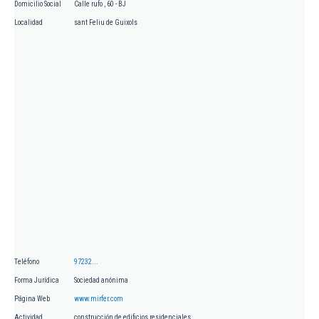
Domicilio Social
Calle rufo , 60 - BJ
Localidad
sant Feliu de Guixols
Teléfono
97232...
Forma Jurídica
Sociedad anónima
Página Web
www.mirfer.com
Actividad
construcción de edificios residenciales