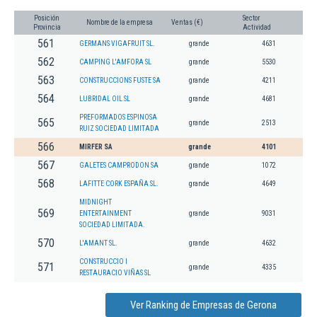
Posición
Sector
Nombre de la empresa
Ventas (€)
Provincia
Actividad
561
GERMANS VIGAFRUIT SL.
grande
4631
562
CAMPING L'AMFORA SL
grande
5530
563
CONSTRUCCIONS FUSTE SA
grande
4211
564
LUBRIDAL OIL SL
grande
4681
PREFORMADOS ESPINOSA
565
grande
2513
RUIZ SOCIEDAD LIMITADA
566
MIRFER SA
grande
4101
567
GALETES CAMPRODON SA
grande
1072
568
LAFITTE CORK ESPAÑA SL.
grande
4649
MIDNIGHT
569
ENTERTAINMENT
grande
9031
SOCIEDAD LIMITADA.
570
L'AMANT SL.
grande
4632
CONSTRUCCIO I
571
grande
4335
RESTAURACIO VIÑAS SL
Ver Ranking de Empresas de Gerona