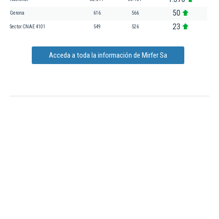
50
Gerona
616
566
23
Sector CNAE 4101
549
526
Acceda a toda la información de Mirfer Sa