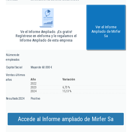
Ver el Informe
Ampliado de Mirfer
Ve el Informe Ampliado. ¡Es gratis!
Regístrese en eInforma y le regalamos el
Sa
Informe Ampliado de esta empresa
Número de
empleados
Capital Social
Mayor de 60.000 €
Ventas últimos
Año
Variación
años
2022
2023
6,73 %
2024
15,13 %
Resultado 2024
Positivo
Accede al Informe ampliado de Mirfer Sa