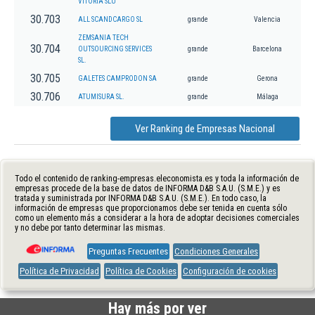
VITORIA SLU
30.703
ALL SCANDCARGO SL
grande
Valencia
ZEMSANIA TECH
30.704
OUTSOURCING SERVICES
grande
Barcelona
SL.
30.705
GALETES CAMPRODON SA
grande
Gerona
30.706
ATUMISURA SL.
grande
Málaga
Ver Ranking de Empresas Nacional
Todo el contenido de ranking-empresas.eleconomista.es y toda la información de
empresas procede de la base de datos de INFORMA D&B S.A.U. (S.M.E.) y es
tratada y suministrada por INFORMA D&B S.A.U. (S.M.E.). En todo caso, la
información de empresas que proporcionamos debe ser tenida en cuenta sólo
como un elemento más a considerar a la hora de adoptar decisiones comerciales
y no debe por tanto determinar las mismas.
Preguntas Frecuentes
Condiciones Generales
Política de Privacidad
Política de Cookies
Configuración de cookies
Hay más por ver