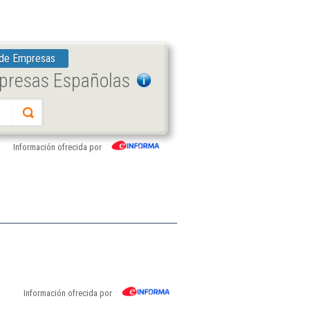
 de Empresas
mpresas Españolas
Información ofrecida por
Información ofrecida por