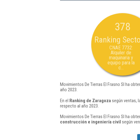
378
Ranking Secto
CNAE 7732:
Alquiler de
maquinaria y
equipo para la
c...
Movimientos De Tierras El Frasno Sl ha obte
año 2023.
En el
Ranking de Zaragoza
según ventas, l
respecto al año 2023.
Movimientos De Tierras El Frasno Sl ha obte
construcción e ingeniería civil
según vent