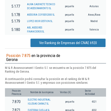
AURA GABINETE TECNICO
5.177
pequeña
Asturias
DE ASESORAMIENTO SL
5.178
ASESORIA COFISER 2000 SL
pequeña
Arava,Álava
5.179
LOPEZ-IBOR GESTION SL.
pequeña
Madrid
ABL ASESORES
5.180
pequeña
Valencia
FINANCIEROS SL
Ver Ranking de Empresas del CNAE 6920
Posición 7.875
en la provincia de
Gerona
M & R Assessorament I Gestio S.l. se encuentra en la posición 7.875 del
Ranking de Gerona.
A continuación podrá consultar la posición en el ranking de M & R
Assessorament I Gestio S.l. y empresas con posiciones similares:
Posición
Sector
Nombre de la empresa
Ventas (€)
Provincia
Actividad
ELECTRO INDUSTRIAL
7.870
pequeña
4321
IGLESIAS CARALT SL
7.871
FUSTERIA CUELLA SL
pequeña
4332