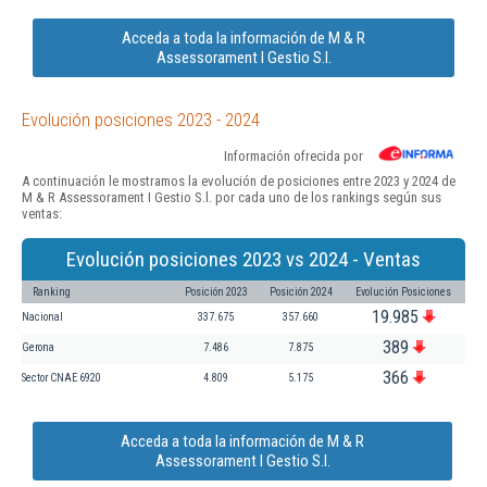
Acceda a toda la información de M & R
Assessorament I Gestio S.l.
Evolución posiciones 2023 - 2024
Información ofrecida por
A continuación le mostramos la evolución de posiciones entre 2023 y 2024 de
M & R Assessorament I Gestio S.l. por cada uno de los rankings según sus
ventas:
Evolución posiciones 2023 vs 2024 - Ventas
Ranking
Posición 2023
Posición 2024
Evolución Posiciones
19.985
Nacional
337.675
357.660
389
Gerona
7.486
7.875
366
Sector CNAE 6920
4.809
5.175
Acceda a toda la información de M & R
Assessorament I Gestio S.l.