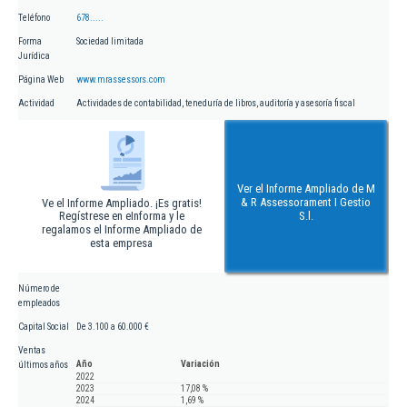
Teléfono
678.....
Forma
Sociedad limitada
Jurídica
Página Web
www.mrassessors.com
Actividad
Actividades de contabilidad, teneduría de libros, auditoría y asesoría fiscal
Ver el Informe Ampliado de M
& R Assessorament I Gestio
Ve el Informe Ampliado. ¡Es gratis!
Regístrese en eInforma y le
S.l.
regalamos el Informe Ampliado de
esta empresa
Número de
empleados
Capital Social
De 3.100 a 60.000 €
Ventas
Año
Variación
últimos años
2022
2023
17,08 %
2024
1,69 %