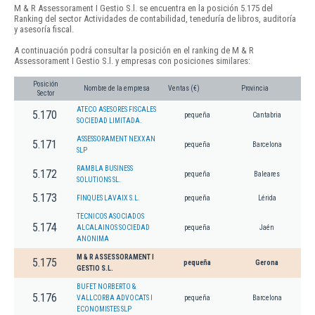
M & R Assessorament I Gestio S.l. se encuentra en la posición 5.175 del
Ranking del sector Actividades de contabilidad, teneduría de libros, auditoría
y asesoría fiscal.
A continuación podrá consultar la posición en el ranking de M & R
Assessorament I Gestio S.l. y empresas con posiciones similares:
Posición
Nombre de la empresa
Ventas (€)
Provincia
Sector
ATECO ASESORES FISCALES
5.170
pequeña
Cantabria
SOCIEDAD LIMITADA.
ASSESSORAMENT NEXXAN
5.171
pequeña
Barcelona
SLP
RAMBLA BUSINESS
5.172
pequeña
Baleares
SOLUTIONS SL.
5.173
FINQUES LAVAIX S.L.
pequeña
Lérida
TECNICOS ASOCIADOS
5.174
ALCALAINOS SOCIEDAD
pequeña
Jaén
ANONIMA
M & R ASSESSORAMENT I
5.175
pequeña
Gerona
GESTIO S.L.
BUFET NORBERTO &
5.176
VALLCORBA ADVOCATS I
pequeña
Barcelona
ECONOMISTES SLP