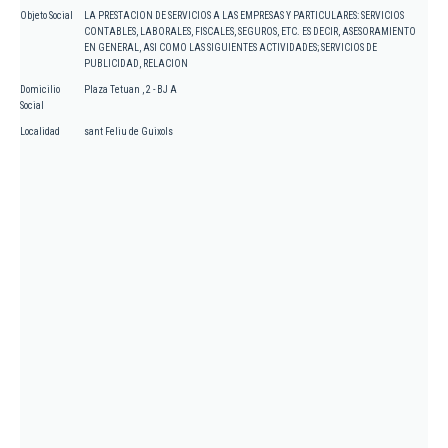
Objeto Social
LA PRESTACION DE SERVICIOS A LAS EMPRESAS Y PARTICULARES: SERVICIOS
CONTABLES, LABORALES, FISCALES, SEGUROS, ETC. ES DECIR, ASESORAMIENTO
EN GENERAL, ASI COMO LAS SIGUIENTES ACTIVIDADES; SERVICIOS DE
PUBLICIDAD, RELACION
Domicilio
Plaza Tetuan , 2 - BJ A
Social
Localidad
sant Feliu de Guixols