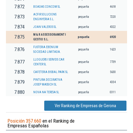
7.872
BOADAS CONCOM SL
pequeña
4618
ACFIR SOLUCIONS
7.873
pequeña
7220
ENGINYERIA S.L.
7.874
JOAN VALEROS SL
pequeña
4322
M & R ASSESSORAMENT I
7.875
pequeña
6920
GESTIO S.L.
FUSTERIA EBENIUM
7.876
pequeña
1623
SOCIEDAD LIMITADA.
LLOGUERS I SERVEIS CAR
7.877
pequeña
7739
CENTER SL
7.878
CAFETERIA BISBAL PARK SL
pequeña
5630
PINTURA DECORATIVA
7.879
pequeña
4334
JOSEP MASSICH SL
7.880
NOVA NA TERESA SL
pequeña
0311
Ver Ranking de Empresas de Gerona
Posición 357.660
en el Ranking de
Empresas Españolas