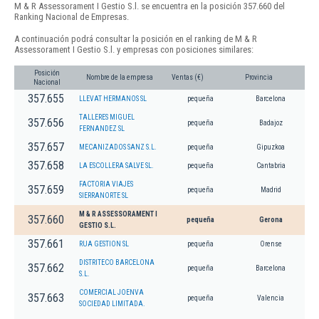
M & R Assessorament I Gestio S.l. se encuentra en la posición 357.660 del
Ranking Nacional de Empresas.
A continuación podrá consultar la posición en el ranking de M & R
Assessorament I Gestio S.l. y empresas con posiciones similares:
Posición
Nombre de la empresa
Ventas (€)
Provincia
Nacional
357.655
LLEVAT HERMANOS SL
pequeña
Barcelona
TALLERES MIGUEL
357.656
pequeña
Badajoz
FERNANDEZ SL
357.657
MECANIZADOS SANZ S.L.
pequeña
Gipuzkoa
357.658
LA ESCOLLERA SALVE SL.
pequeña
Cantabria
FACTORIA VIAJES
357.659
pequeña
Madrid
SIERRANORTE SL
M & R ASSESSORAMENT I
357.660
pequeña
Gerona
GESTIO S.L.
357.661
RUA GESTION SL
pequeña
Orense
DISTRITECO BARCELONA
357.662
pequeña
Barcelona
S.L.
COMERCIAL JOENVA
357.663
pequeña
Valencia
SOCIEDAD LIMITADA.