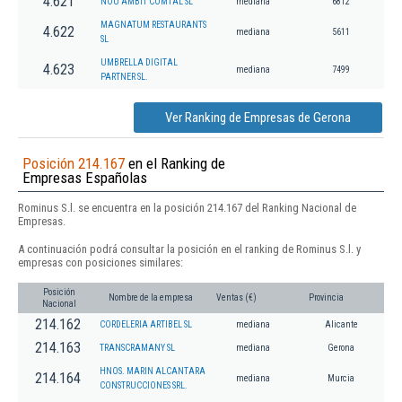
4.621
NOU AMBIT COMTAL SL
mediana
6812
MAGNATUM RESTAURANTS
4.622
mediana
5611
SL
UMBRELLA DIGITAL
4.623
mediana
7499
PARTNER SL.
Ver Ranking de Empresas de Gerona
Posición 214.167
en el Ranking de
Empresas Españolas
Rominus S.l. se encuentra en la posición 214.167 del Ranking Nacional de
Empresas.
A continuación podrá consultar la posición en el ranking de Rominus S.l. y
empresas con posiciones similares:
Posición
Nombre de la empresa
Ventas (€)
Provincia
Nacional
214.162
CORDELERIA ARTIBEL SL
mediana
Alicante
214.163
TRANSCRAMANY SL
mediana
Gerona
HNOS. MARIN ALCANTARA
214.164
mediana
Murcia
CONSTRUCCIONES SRL.