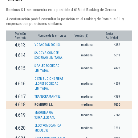
Rominus S.l. se encuentra en la posición 4.618 del Ranking de Gerona.
A continuación podrá consultar la posición en el ranking de Rominus S.l. y
empresas con posiciones similares:
Posición
Sector
Nombre de la empresa
Ventas (€)
Provincia
Actividad
4.613
VORAGRAN 2001 SL
mediana
4332
SA COVA CONGRE
4.614
mediana
5611
SOCIEDAD LIMITADA.
SIRALEC SOCIEDAD
4.615
mediana
4322
LIMITADA.
DISTRIBUCIONS RIBAS
4.616
LLORET SOCIEDAD
mediana
4639
LIMITADA.
4.617
TRANSCRAMANY SL
mediana
4399
4.618
ROMINUS S.L.
mediana
5630
MAQUINARIA I
4.619
mediana
2562
SERRALLERIA SL
ELECTROMECANICA
4.620
mediana
9531
MIQUEL SL