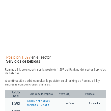
Posición 1.597
en el sector
Servicios de bebidas
Rominus S.l. se encuentra en la posición 1.597 del Ranking del sector Servicios
de bebidas.
A continuación podrá consultar la posición en el ranking de Rominus S.l. y
empresas con posiciones similares:
Posición
Nombre de la empresa
Ventas (€)
Provincia
Sector
O MUIÑO DE CALDAS
1.592
mediana
Pontevedra
SOCIEDAD LIMITADA.