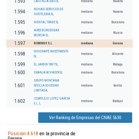
1.593
CAFE NIZA 2005 SL
mediana
Navarra
NOHADI SERVICIOS DE
1.594
mediana
Navarra
HOSTELERIA SL
1.595
NIENTAL TRADE SL.
mediana
Barcelona
AIRES BURGER BAR
1.596
mediana
Murcia
MURCIA SL.
1.597
ROMINUS S.L.
mediana
Gerona
SOHONAPE INVESTMENTS
1.598
mediana
Alicante
SL.
1.599
EL JARDIN 1887 SL.
mediana
Málaga
1.600
GRANJA M VIADER SL
mediana
Barcelona
GRUPO MONTANA
1.601
SEVILLA SOCIEDAD
mediana
Sevilla
LIMITADA.
COMPLEJO LOPEZ GARCIA
1.602
mediana
Badajoz
S.L. L.
Ver Ranking de Empresas del CNAE 5630
Posición 4.618
en la provincia de
Gerona