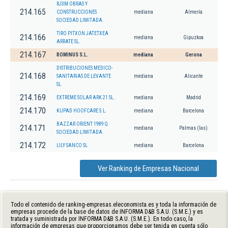
RJ3M OBRAS Y
214.165
CONSTRUCCIONES
mediana
Almería
SOCIEDAD LIMITADA.
TIRO PITXON JATETXEA
214.166
mediana
Gipuzkoa
ARRATE SL.
214.167
ROMINUS S.L.
mediana
Gerona
DISTRIBUCIONES MEDICO-
214.168
SANITARIAS DE LEVANTE
mediana
Alicante
SL.
214.169
EXTREME SOLAR ARK 21 SL.
mediana
Madrid
214.170
KUPAD HOOFCARE S.L.
mediana
Barcelona
BAZZAR ORIENT 1989 Q
214.171
mediana
Palmas (las)
SOCIEDAD LIMITADA.
214.172
LILY SANCO SL.
mediana
Barcelona
Ver Ranking de Empresas Nacional
Todo el contenido de ranking-empresas.eleconomista.es y toda la información de
empresas procede de la base de datos de INFORMA D&B S.A.U. (S.M.E.) y es
tratada y suministrada por INFORMA D&B S.A.U. (S.M.E.). En todo caso, la
información de empresas que proporcionamos debe ser tenida en cuenta sólo