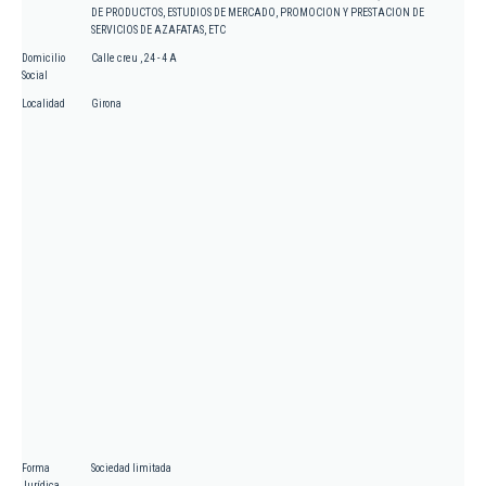
DE PRODUCTOS, ESTUDIOS DE MERCADO, PROMOCION Y PRESTACION DE
SERVICIOS DE AZAFATAS, ETC
Domicilio
Calle creu , 24 - 4 A
Social
Localidad
Girona
Forma
Sociedad limitada
Jurídica