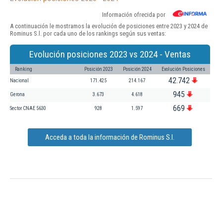
Información ofrecida por
A continuación le mostramos la evolución de posiciones entre 2023 y 2024 de
Rominus S.l. por cada uno de los rankings según sus ventas:
Evolución posiciones 2023 vs 2024 - Ventas
Ranking
Posición 2023
Posición 2024
Evolución Posiciones
42.742
Nacional
171.425
214.167
945
Gerona
3.673
4.618
669
Sector CNAE 5630
928
1.597
Acceda a toda la información de Rominus S.l.