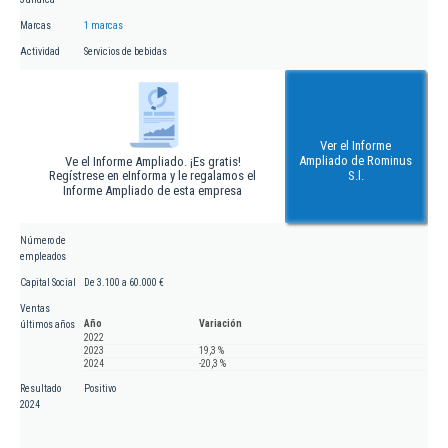
Marcas
1 marcas
Actividad
Servicios de bebidas
Ver el Informe
Ampliado de Rominus
Ve el Informe Ampliado. ¡Es gratis!
Regístrese en eInforma y le regalamos el
S.l.
Informe Ampliado de esta empresa
Número de
empleados
Capital Social
De 3.100 a 60.000 €
Ventas
Año
Variación
últimos años
2022
2023
19,3 %
2024
-20,3 %
Resultado
Positivo
2024