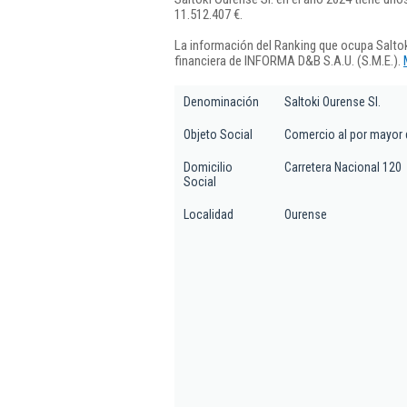
11.512.407 €.
La información del Ranking que ocupa Saltok
financiera de INFORMA D&B S.A.U. (S.M.E.).
Denominación
Saltoki Ourense Sl.
Objeto Social
Comercio al por mayor d
Domicilio
Carretera Nacional 120
Social
Localidad
Ourense