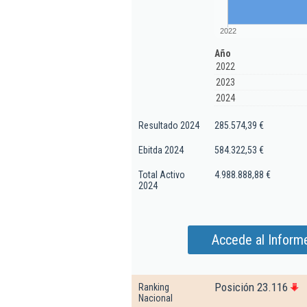
2022
Año
2022
2023
2024
Resultado 2024
285.574,39 €
Ebitda 2024
584.322,53 €
Total Activo
4.988.888,88 €
2024
Accede al Informe
Posición 23.116
Ranking
Nacional