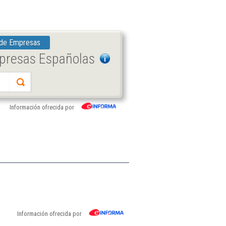
 de Empresas
mpresas Españolas
Información ofrecida por
Información ofrecida por