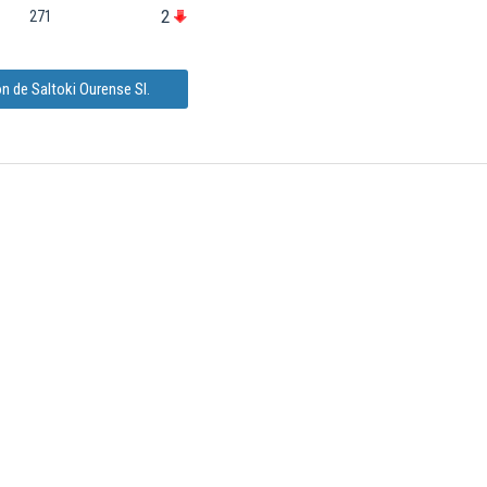
2
271
n de Saltoki Ourense Sl.