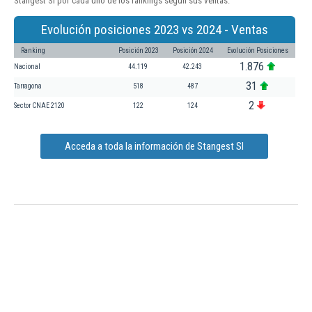
Stangest Sl por cada uno de los rankings según sus ventas:
Evolución posiciones 2023 vs 2024 - Ventas
Ranking
Posición 2023
Posición 2024
Evolución Posiciones
1.876
Nacional
44.119
42.243
31
Tarragona
518
487
2
Sector CNAE 2120
122
124
Acceda a toda la información de Stangest Sl