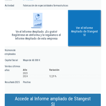
Actividad
Fabricación de especialidades farmacéuticas
Ver el Informe
Ampliado de Stangest
Ve el Informe Ampliado. ¡Es gratis!
Regístrese en eInforma y le regalamos el
Sl
Informe Ampliado de esta empresa
Número de
empleados
Capital Social
Mayor de 60.000 €
Ventas últimos
Año
Variación
años
2023
2024
12,29 %
Resultado 2025
Positivo
Accede al Informe ampliado de Stangest
Sl