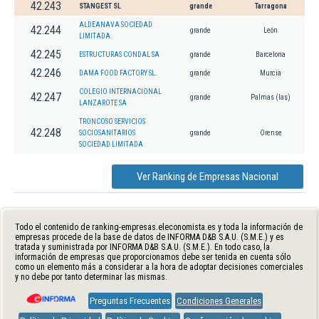
42.243
STANGEST SL
grande
Tarragona
ALDEANAVA SOCIEDAD
42.244
grande
León
LIMITADA.
42.245
ESTRUCTURAS CONDAL SA
grande
Barcelona
42.246
DAMA FOOD FACTORY SL.
grande
Murcia
COLEGIO INTERNACIONAL
42.247
grande
Palmas (las)
LANZAROTE SA
TRONCOSO SERVICIOS
42.248
SOCIOSANITARIOS
grande
Orense
SOCIEDAD LIMITADA.
Ver Ranking de Empresas Nacional
Todo el contenido de ranking-empresas.eleconomista.es y toda la información de
empresas procede de la base de datos de INFORMA D&B S.A.U. (S.M.E.) y es
tratada y suministrada por INFORMA D&B S.A.U. (S.M.E.). En todo caso, la
información de empresas que proporcionamos debe ser tenida en cuenta sólo
como un elemento más a considerar a la hora de adoptar decisiones comerciales
y no debe por tanto determinar las mismas.
Preguntas Frecuentes
Condiciones Generales