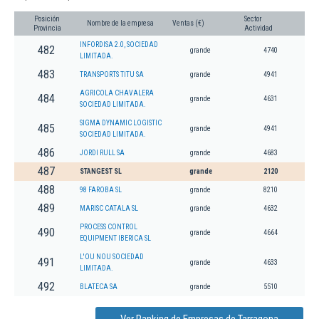
Posición
Sector
Nombre de la empresa
Ventas (€)
Provincia
Actividad
INFORDISA 2.0, SOCIEDAD
482
grande
4740
LIMITADA.
483
TRANSPORTS TITU SA
grande
4941
AGRICOLA CHAVALERA
484
grande
4631
SOCIEDAD LIMITADA.
SIGMA DYNAMIC LOGISTIC
485
grande
4941
SOCIEDAD LIMITADA.
486
JORDI RULL SA
grande
4683
487
STANGEST SL
grande
2120
488
98 FAROBA SL
grande
8210
489
MARISC CATALA SL
grande
4632
PROCESS CONTROL
490
grande
4664
EQUIPMENT IBERICA SL
L'OU NOU SOCIEDAD
491
grande
4633
LIMITADA.
492
BLATECA SA
grande
5510