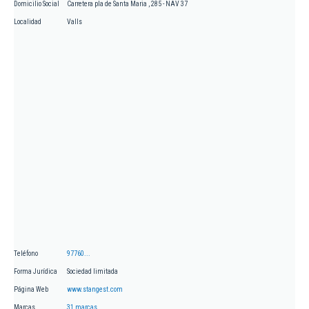
Domicilio Social
Carretera pla de Santa Maria , 285 - NAV 37
Localidad
Valls
Teléfono
97760...
Forma Jurídica
Sociedad limitada
Página Web
www.stangest.com
Marcas
31 marcas