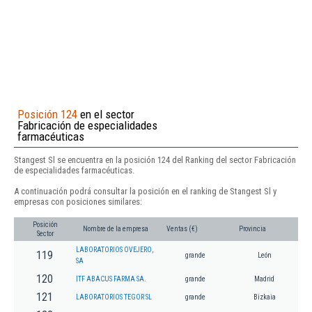
Posición 124
en el sector
Fabricación de especialidades
farmacéuticas
Stangest Sl se encuentra en la posición 124 del Ranking del sector Fabricación
de especialidades farmacéuticas.
A continuación podrá consultar la posición en el ranking de Stangest Sl y
empresas con posiciones similares:
Posición
Nombre de la empresa
Ventas (€)
Provincia
Sector
LABORATORIOS OVEJERO,
119
grande
León
SA
120
ITF ABACUS FARMA SA.
grande
Madrid
121
LABORATORIOS TEGOR SL
grande
Bizkaia