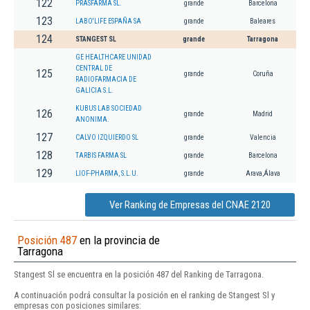
122
PRASFARMA SL.
grande
Barcelona
123
LABO'LIFE ESPAÑA SA
grande
Baleares
124
STANGEST SL
grande
Tarragona
GE HEALTHCARE UNIDAD
CENTRAL DE
125
grande
Coruña
RADIOFARMACIA DE
GALICIA S.L.
KUBUS LAB SOCIEDAD
126
grande
Madrid
ANONIMA.
127
CALVO IZQUIERDO SL
grande
Valencia
128
TARBIS FARMA SL
grande
Barcelona
129
LIOF-PHARMA, S.L.U.
grande
Arava,Álava
Ver Ranking de Empresas del CNAE 2120
Posición 487
en la provincia de
Tarragona
Stangest Sl se encuentra en la posición 487 del Ranking de Tarragona.
A continuación podrá consultar la posición en el ranking de Stangest Sl y
empresas con posiciones similares: