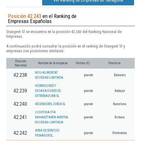
Ver Ranking de Empresas de Tarragona
Posición 42.243
en el Ranking de
Empresas Españolas
Stangest Sl se encuentra en la posición 42.243 del Ranking Nacional de
Empresas.
A continuación podrá consultar la posición en el ranking de Stangest Sl y
empresas con posiciones similares:
Posición
Nombre de la empresa
Ventas (€)
Provincia
Nacional
NOU ALIMERCAT
42.238
grande
Baleares
SOCIEDAD LIMITADA.
HORMIGONES Y
42.239
EXCAVACIONES DE
grande
Badajoz
EXTREMADURA SL
42.240
ASCENSORES JORDA SL
grande
Barcelona
LOGISTIKA ETA
42.241
BANAKETAREN AMETSA
grande
Bizkaia
SOCIEDAD LIMITADA.
AREA DE SERVICIO
42.242
grande
Pontevedra
PEINADOR SL.