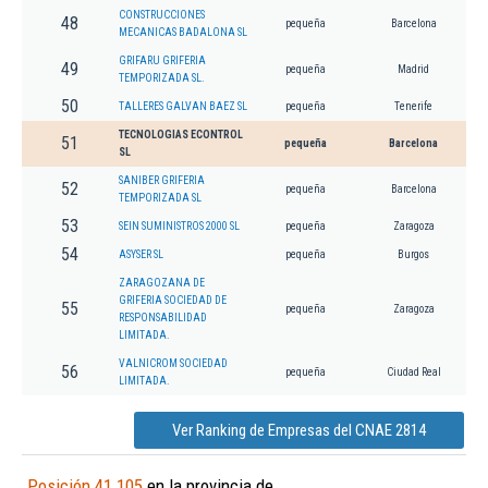
CONSTRUCCIONES
48
pequeña
Barcelona
MECANICAS BADALONA SL
GRIFARU GRIFERIA
49
pequeña
Madrid
TEMPORIZADA SL.
50
TALLERES GALVAN BAEZ SL
pequeña
Tenerife
TECNOLOGIAS ECONTROL
51
pequeña
Barcelona
SL
SANIBER GRIFERIA
52
pequeña
Barcelona
TEMPORIZADA SL
53
SEIN SUMINISTROS 2000 SL
pequeña
Zaragoza
54
ASYSER SL
pequeña
Burgos
ZARAGOZANA DE
GRIFERIA SOCIEDAD DE
55
pequeña
Zaragoza
RESPONSABILIDAD
LIMITADA.
VALNICROM SOCIEDAD
56
pequeña
Ciudad Real
LIMITADA.
Ver Ranking de Empresas del CNAE 2814
Posición 41.105
en la provincia de