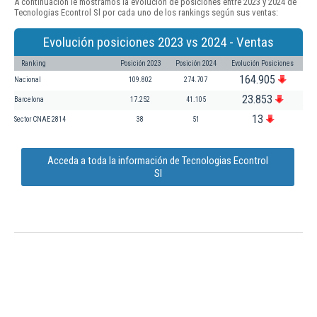
A continuación le mostramos la evolución de posiciones entre 2023 y 2024 de
Tecnologias Econtrol Sl por cada uno de los rankings según sus ventas:
Evolución posiciones 2023 vs 2024 - Ventas
Ranking
Posición 2023
Posición 2024
Evolución Posiciones
164.905
Nacional
109.802
274.707
23.853
Barcelona
17.252
41.105
13
Sector CNAE 2814
38
51
Acceda a toda la información de Tecnologias Econtrol
Sl