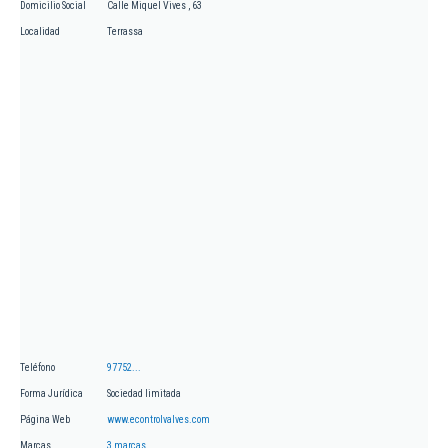
Domicilio Social
Calle Miquel Vives , 63
Localidad
Terrassa
Teléfono
97752...
Forma Jurídica
Sociedad limitada
Página Web
www.econtrolvalves.com
Marcas
3 marcas