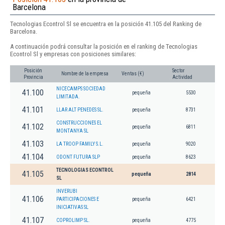
Barcelona
Tecnologias Econtrol Sl se encuentra en la posición 41.105 del Ranking de
Barcelona.
A continuación podrá consultar la posición en el ranking de Tecnologias
Econtrol Sl y empresas con posiciones similares:
Posición
Sector
Nombre de la empresa
Ventas (€)
Provincia
Actividad
NICECAMPS SOCIEDAD
41.100
pequeña
5530
LIMITADA.
41.101
LLAR ALT PENEDES SL.
pequeña
8731
CONSTRUCCIONES EL
41.102
pequeña
6811
MONTANYA SL
41.103
LA TROOP FAMILY S.L.
pequeña
9020
41.104
ODONT FUTURA SLP
pequeña
8623
TECNOLOGIAS ECONTROL
41.105
pequeña
2814
SL
INVERUBI
41.106
PARTICIPACIONES E
pequeña
6421
INICIATIVAS SL
41.107
COPROLIMP SL.
pequeña
4775