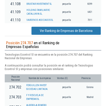
41.108
BRUSTAR INVESTMENT SL
pequeña
8299
HOLDING FAMILIAR RC
41.109
pequeña
6421
CATALUNYA SL.
41.110
VARDENOD ASOCIADOS SL
pequeña
7311
Ver Ranking de Empresas de Barcelona
Posición 274.707
en el Ranking de
Empresas Españolas
Tecnologias Econtrol Sl se encuentra en la posición 274.707 del Ranking
Nacional de Empresas.
A continuación podrá consultar la posición en el ranking de Tecnologias
Econtrol Sl y empresas con posiciones similares:
Posición
Nombre de la empresa
Ventas (€)
Provincia
Nacional
FERGUILLEN INVEST
274.702
pequeña
Gerona
SOCIEDAD LIMITADA.
F Y R ESCUELA DE
274.703
pequeña
Madrid
EMPRESAS SL
ALBEROLA ROMERO