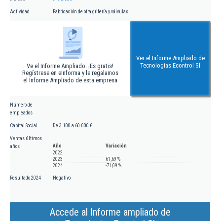
Actividad
Fabricación de otra grifería y válvulas
Ver el Informe Ampliado de
Tecnologias Econtrol Sl
Ve el Informe Ampliado. ¡Es gratis!
Regístrese en eInforma y le regalamos
el Informe Ampliado de esta empresa
Número de
empleados
Capital Social
De 3.100 a 60.000 €
Ventas últimos
Año
Variación
años
2022
2023
61,69 %
2024
-71,09 %
Resultado 2024
Negativo
Accede al Informe ampliado de