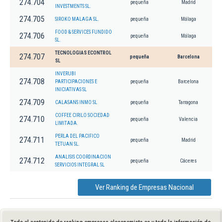
274.704
pequeña
Madrid
INVESTMENTS SL.
274.705
SIROKO MALAGA SL.
pequeña
Málaga
FOOD & SERVICES FUNDIDO
274.706
pequeña
Málaga
SL.
TECNOLOGIAS ECONTROL
274.707
pequeña
Barcelona
SL
INVERUBI
274.708
PARTICIPACIONES E
pequeña
Barcelona
INICIATIVAS SL
274.709
CALASANS INMO SL
pequeña
Tarragona
COFFEE CIRILO SOCIEDAD
274.710
pequeña
Valencia
LIMITADA.
PERLA DEL PACIFICO
274.711
pequeña
Madrid
TETUAN SL.
ANALISIS COORDINACION
274.712
pequeña
Cáceres
SERVICIOS INTEGRAL SL
Ver Ranking de Empresas Nacional