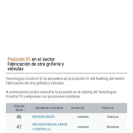
Posición 51
en el sector
Fabricación de otra grifería y
válvulas
Tecnologias Econtrol Sl se encuentra en la posición 51 del Ranking del sector
Fabricación de otra grifería y válvulas.
A continuación podrá consultar la posición en el ranking de Tecnologias
Econtrol Sl y empresas con posiciones similares:
Posición
Nombre de la empresa
Ventas (€)
Provincia
Sector
46
BRONCES ORUS SL
mediana
Valencia
APLICACIONES DEL VAPOR
47
mediana
Barcelona
Y CONTROL S.L.