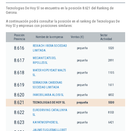
Tecnologias De Hoy Sl se encuentra en la posición 8.621 del Ranking de
Gerona.
A continuación podrá consultar la posición en el ranking de Tecnologias De
Hoy Sl y empresas con posiciones similares:
Posición
Sector
Nombre de la empresa
Ventas (€)
Provincia
Actividad
REIXACH I RIERA SOCIEDAD
8.616
pequeña
5520
LIMITADA.
MECANITZATS DEL
8.617
pequeña
2891
RIPOLLES SL
WATER HOPS YEAST MALTS
8.618
pequeña
1105
SL.
SERRADORA CARDENAS
8.619
pequeña
1611
SOCIEDAD LIMITADA
8.620
INMOBILIARIA ALOISI SL
pequeña
6832
8.621
TECNOLOGIAS DE HOY SL
pequeña
5530
EURODRIVING CATALUNYA
8.622
pequeña
8553
SL
8.623
KAYATMOSPHERE SL.
pequeña
6421
JAUME FUGUERAS LLOBET