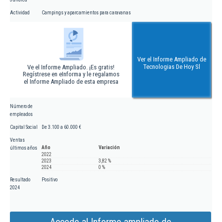
Actividad
Campings y aparcamientos para caravanas
Ver el Informe Ampliado de
Tecnologias De Hoy Sl
Ve el Informe Ampliado. ¡Es gratis!
Regístrese en eInforma y le regalamos
el Informe Ampliado de esta empresa
Número de
empleados
Capital Social
De 3.100 a 60.000 €
Ventas
Año
Variación
últimos años
2022
2023
3,82 %
2024
0 %
Resultado
Positivo
2024