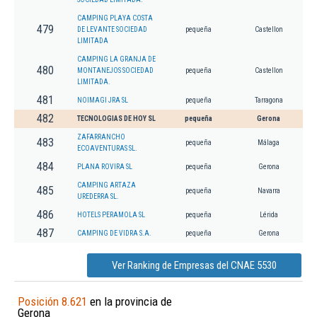
CAMPING PLAYA COSTA
479
DE LEVANTE SOCIEDAD
pequeña
Castellon
LIMITADA
CAMPING LA GRANJA DE
480
MONTANEJOS SOCIEDAD
pequeña
Castellon
LIMITADA.
481
NOIMAGI JRA SL
pequeña
Tarragona
482
TECNOLOGIAS DE HOY SL
pequeña
Gerona
ZAFARRANCHO
483
pequeña
Málaga
ECOAVENTURAS SL.
484
PLANA ROVIRA SL
pequeña
Gerona
CAMPING ARTAZA
485
pequeña
Navarra
UREDERRA SL.
486
HOTELS PERAMOLA SL
pequeña
Lérida
487
CAMPING DE VIDRA S.A.
pequeña
Gerona
Ver Ranking de Empresas del CNAE 5530
Posición 8.621
en la provincia de
Gerona