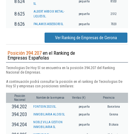
8.624
pequeña
8553
SL
ALBERT ARBOIX METAL-
8.625
pequeña
2512
LIQUES SL.
8.626
PALAMOS ASSESSORS SL
pequeña
7020
Ver Ranking de Empresas de Gerona
Posición 394.207
en el Ranking de
Empresas Españolas
Tecnologias De Hoy Sl se encuentra en la posición 394.207 del Ranking
Nacional de Empresas.
A continuación podrá consultar la posición en el ranking de Tecnologias De
Hoy Sl y empresas con posiciones similares:
Posición
Nombre de la empresa
Ventas (€)
Provincia
Nacional
394.202
FONTIDIN 2025 SL.
pequeña
Barcelona
394.203
INMOBILIARIA ALOISI SL
pequeña
Gerona
NOBLE VILLA GESTION
394.204
pequeña
Bizkaia
INMOBILIARIA SL