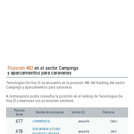
Posición 482
en el sector Campings
y aparcamientos para caravanas
Tecnologias De Hoy Sl se encuentra en la posición 482 del Ranking del sector
Campings y aparcamientos para caravanas.
A continuación podrá consultar la posición en el ranking de Tecnologias De
Hoy Sl y empresas con posiciones similares:
Posición
Nombre de la empresa
Ventas (€)
Provincia
Sector
477
IZABRESHE SL.
pequeña
Cádiz
SUN SAPAIN ILITURGI
478
pequeña
Jaén
SOCIEDAD LIMITADA.