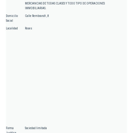
MERCANCIAS DE TODAS CLASES Y TODO TIPO DE OPERACIONES
IMMOBILIARIAS.
Domicilio
Calle Rembrandt , 8
Social
Localidad
Roses
Forma
Sociedad limitada
Jurídica