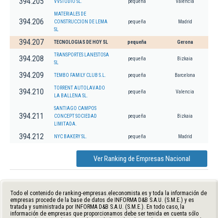
394.205
VVSTUDIO SL.
pequeña
Valencia
MATERIALES DE
394.206
CONSTRUCCION DE LEMA
pequeña
Madrid
SL
394.207
TECNOLOGIAS DE HOY SL
pequeña
Gerona
TRANSPORTES LANESTOSA
394.208
pequeña
Bizkaia
SL
394.209
TEMBO FAMILY CLUB S.L.
pequeña
Barcelona
TORRENT AUTOLAVADO
394.210
pequeña
Valencia
LA BALLENA SL.
SANTIAGO CAMPOS
394.211
CONCEPT SOCIEDAD
pequeña
Bizkaia
LIMITADA.
394.212
NYC BAKERY SL.
pequeña
Madrid
Ver Ranking de Empresas Nacional
Todo el contenido de ranking-empresas.eleconomista.es y toda la información de
empresas procede de la base de datos de INFORMA D&B S.A.U. (S.M.E.) y es
tratada y suministrada por INFORMA D&B S.A.U. (S.M.E.). En todo caso, la
información de empresas que proporcionamos debe ser tenida en cuenta sólo