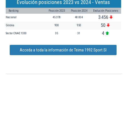
Evolución posiciones 2023 vs 2024 - Ventas
Ranking
Posición 2023
Posición 2024
Evolución Posiciones
3.456
Nacional
45.378
48.834
50
Gerona
900
950
4
Sector CNAE 1330
35
31
Acceda a toda la información de Teima 1992 Sport Sl