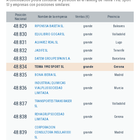
Sl y empresas con posiciones similares:
Posición
Nombre de la empresa
Ventas (€)
Provincia
Nacional
48.829
RIPONS SA BASETA SL.
grande
Baleares
48.830
EQUILIBRIO GOGAR SL
grande
Valladolid
48.831
ALVAREZ REAL SL
grande
Lugo
48.832
JADIFE SL
grande
Tenerife
48.833
DATEM GROUPE SPAIN S.A.
grande
Barcelona
48.834
TEIMA 1992 SPORT SL
grande
Gerona
48.835
BONA IBERIA SL
grande
Madrid
INDUSTRIAL QUIMICAS
48.836
VIALPLUS SOCIEDAD
grande
Murcia
LIMITADA.
TRANSPORTES TRANS RASER
48.837
grande
Valladolid
SL
REHAGRUP SOCIEDAD
48.838
grande
Gerona
LIMITADA.
CORPORACION
48.839
CONSULTORA INSULAR XXI
grande
Madrid
SL