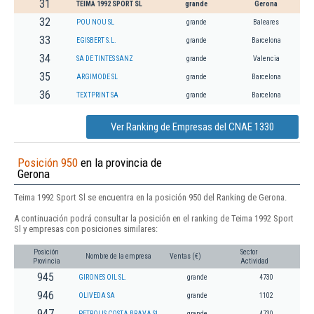
31
TEIMA 1992 SPORT SL
grande
Gerona
32
POU NOU SL
grande
Baleares
33
EGISBERT S.L.
grande
Barcelona
34
SA DE TINTES SANZ
grande
Valencia
35
ARGIMODE SL
grande
Barcelona
36
TEXTPRINT SA
grande
Barcelona
Ver Ranking de Empresas del CNAE 1330
Posición 950
en la provincia de
Gerona
Teima 1992 Sport Sl se encuentra en la posición 950 del Ranking de Gerona.
A continuación podrá consultar la posición en el ranking de Teima 1992 Sport
Sl y empresas con posiciones similares:
Posición
Sector
Nombre de la empresa
Ventas (€)
Provincia
Actividad
945
GIRONES OIL SL.
grande
4730
946
OLIVEDA SA
grande
1102
947
PETROLIS COSTA BRAVA SL
grande
4730