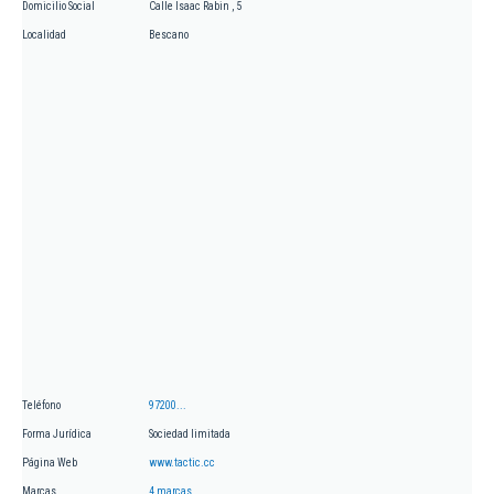
Domicilio Social
Calle Isaac Rabin , 5
Localidad
Bescano
Teléfono
97200...
Forma Jurídica
Sociedad limitada
Página Web
www.tactic.cc
Marcas
4 marcas