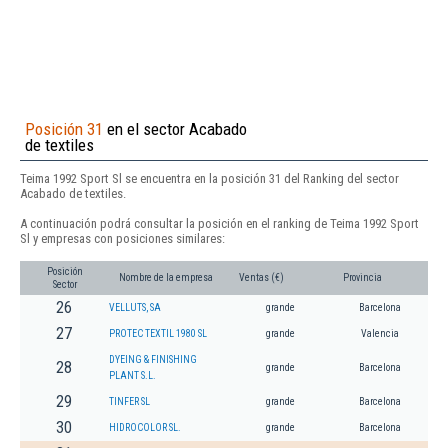
Posición 31
en el sector Acabado
de textiles
Teima 1992 Sport Sl se encuentra en la posición 31 del Ranking del sector
Acabado de textiles.
A continuación podrá consultar la posición en el ranking de Teima 1992 Sport
Sl y empresas con posiciones similares:
Posición
Nombre de la empresa
Ventas (€)
Provincia
Sector
26
VELLUTS, SA
grande
Barcelona
27
PROTEC TEXTIL 1980 SL
grande
Valencia
DYEING & FINISHING
28
grande
Barcelona
PLANT S.L.
29
TINFER SL
grande
Barcelona
30
HIDROCOLOR SL.
grande
Barcelona