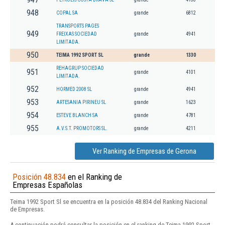
948
COPAL SA
grande
6812
TRANSPORTS PAGES
949
FREIXAS SOCIEDAD
grande
4941
LIMITADA.
950
TEIMA 1992 SPORT SL
grande
1330
REHAGRUP SOCIEDAD
951
grande
4101
LIMITADA.
952
HORMED 2008 SL
grande
4941
953
ARTESANIA PIRINEU SL
grande
1623
954
ESTEVE BLANCH SA
grande
4781
955
A.V.S.T. PROMOTORS SL.
grande
4211
Ver Ranking de Empresas de Gerona
Posición 48.834
en el Ranking de
Empresas Españolas
Teima 1992 Sport Sl se encuentra en la posición 48.834 del Ranking Nacional
de Empresas.
A continuación podrá consultar la posición en el ranking de Teima 1992 Sport