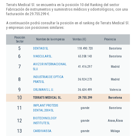
Terrats Medical Sl. se encuentra en la posición 10 del Ranking del sector
Fabricación de instrumentos y suministros médicos y odontológicos, con una
facturación de 29.755.299 €.
A continuación podrá consultar la posición en el ranking de Terrats Medical Sl.
y empresas con posiciones similares:
Posición
Nombre de la empresa
Ventas (€)
Provincia
Sector
5
DENTAID SL
118.490.720
Barcelona
6
IVASCULAR SL.
65.358.143
Barcelona
AVIZOR INTERNACIONAL
7
41.416.297
Madrid
SLU
INDUSTRIAS DE OPTICA
8
36.924.273
Madrid
PRATS SL
9
ORLIMAN S.L.U.
36.634.499
Valencia
10
TERRATS MEDICAL SL.
29.755.299
Barcelona
IMPLANT PROTESIS
11
grande
Barcelona
DENTAL 2004 SL
BIOTECHNOLOGY
12
grande
Arava,Álava
INSTITUTE SL
13
CARDIVAIS SA.
grande
Málaga