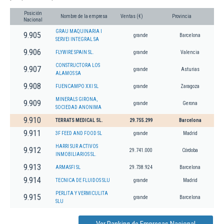
Posición
Nombre de la empresa
Ventas (€)
Provincia
Nacional
GRAU MAQUINARIA I
9.905
grande
Barcelona
SERVEI INTEGRAL SA
9.906
FLYWIRE SPAIN SL.
grande
Valencia
CONSTRUCTORA LOS
9.907
grande
Asturias
ALAMOS SA
9.908
FUENCAMPO XXI SL
grande
Zaragoza
MINERALS GIRONA,
9.909
grande
Gerona
SOCIEDAD ANONIMA
9.910
TERRATS MEDICAL SL.
29.755.299
Barcelona
9.911
3F FEED AND FOOD SL
grande
Madrid
HARRI SUR ACTIVOS
9.912
29.741.000
Córdoba
INMOBILIARIOS SL.
9.913
ARMASFI SL
29.738.924
Barcelona
9.914
TECNICA DE FLUIDOS SLU
grande
Madrid
PERLITA Y VERMICULITA
9.915
grande
Barcelona
SLU
Ver Ranking de Empresas Nacional