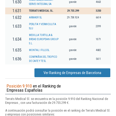
1.630
grande
4663
SERVEI INTEGRAL SA
1.631
TERRATS MEDICAL SL.
29.755.299
3250
1.632
ARMASFI SL
29.738.924
6614
PERLITA Y VERMICULITA
1.633
grande
2399
SLU
MEXILLA TORTILLA &
1.634
BREAD EUROPEAN GROUP
grande
1071
S.L.
1.635
MONTAL I FILLS SL
grande
4682
COMPAÑIA DEL TROPICO
1.636
grande
5611
DE CAFE Y TE SL
Ver Ranking de Empresas de Barcelona
Posición 9.910
en el Ranking de
Empresas Españolas
Terrats Medical Sl. se encuentra en la posición 9.910 del Ranking Nacional de
Empresas , con una facturación de 29.755.299 €.
A continuación podrá consultar la posición en el ranking de Terrats Medical Sl.
y empresas con posiciones similares: