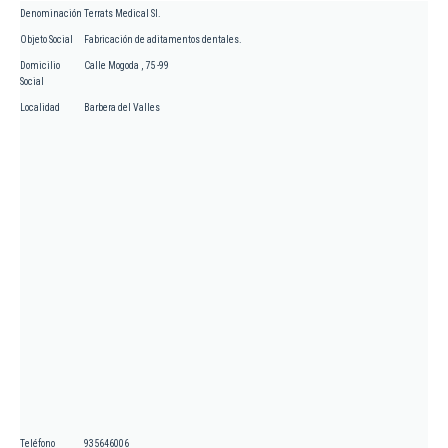
Denominación
Terrats Medical Sl.
Objeto Social
Fabricación de aditamentos dentales.
Domicilio
Calle Mogoda , 75 -99
Social
Localidad
Barbera del Valles
Teléfono
935646006