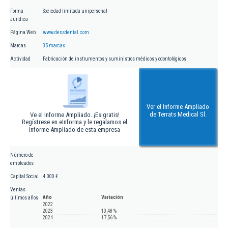
Forma
Sociedad limitada unipersonal
Jurídica
Página Web
www.dessdental.com
Marcas
35 marcas
Actividad
Fabricación de instrumentos y suministros médicos y odontológicos
Ver el Informe Ampliado
de Terrats Medical Sl.
Ve el Informe Ampliado. ¡Es gratis!
Regístrese en eInforma y le regalamos el
Informe Ampliado de esta empresa
Número de
empleados
Capital Social
4.000 €
Ventas
Año
Variación
últimos años
2022
2023
10,48 %
2024
17,56 %