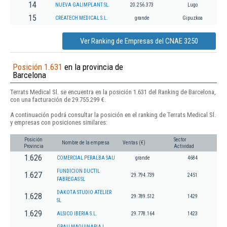
14
NUEVA GALIMPLANT SL.
20.256.373
Lugo
15
CREATECH MEDICAL S.L.
grande
Gipuzkoa
Ver Ranking de Empresas del CNAE 3250
Posición 1.631
en la provincia de
Barcelona
Terrats Medical Sl. se encuentra en la posición 1.631 del Ranking de Barcelona,
con una facturación de 29.755.299 €.
A continuación podrá consultar la posición en el ranking de Terrats Medical Sl.
y empresas con posiciones similares:
Posición
Sector
Nombre de la empresa
Ventas (€)
Provincia
Actividad
1.626
COMERCIAL PERALBA SAU
grande
4684
FUNDICION DUCTIL
1.627
29.794.739
2451
FABREGAS SL
DAKOTA STUDIO ATELIER
1.628
29.789.512
1429
SL
1.629
ALSICO IBERIA S.L.
29.778.164
1423
GRAU MAQUINARIA I