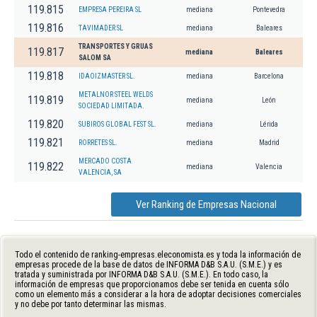
119.815
EMPRESA PEREIRA SL
mediana
Pontevedra
119.816
TAVIMADER SL
mediana
Baleares
TRANSPORTES Y GRUAS
119.817
mediana
Baleares
SALOM SA
119.818
IDAOIZMASTER SL.
mediana
Barcelona
METALNOR STEEL WELDS
119.819
mediana
León
SOCIEDAD LIMITADA.
119.820
SUBIROS GLOBAL FEST SL.
mediana
Lérida
119.821
RORRETES SL.
mediana
Madrid
MERCADO COSTA
119.822
mediana
Valencia
VALENCIA, SA
Ver Ranking de Empresas Nacional
Todo el contenido de ranking-empresas.eleconomista.es y toda la información de
empresas procede de la base de datos de INFORMA D&B S.A.U. (S.M.E.) y es
tratada y suministrada por INFORMA D&B S.A.U. (S.M.E.). En todo caso, la
información de empresas que proporcionamos debe ser tenida en cuenta sólo
como un elemento más a considerar a la hora de adoptar decisiones comerciales
y no debe por tanto determinar las mismas.