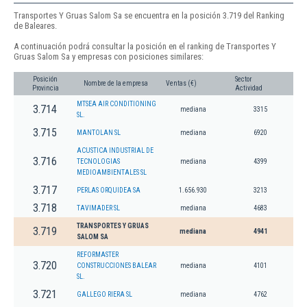
Transportes Y Gruas Salom Sa se encuentra en la posición 3.719 del Ranking
de Baleares.
A continuación podrá consultar la posición en el ranking de Transportes Y
Gruas Salom Sa y empresas con posiciones similares:
Posición
Sector
Nombre de la empresa
Ventas (€)
Provincia
Actividad
MTSEA AIR CONDITIONING
3.714
mediana
3315
SL.
3.715
MANTOLAN SL
mediana
6920
ACUSTICA INDUSTRIAL DE
3.716
TECNOLOGIAS
mediana
4399
MEDIOAMBIENTALES SL
3.717
PERLAS ORQUIDEA SA
1.656.930
3213
3.718
TAVIMADER SL
mediana
4683
TRANSPORTES Y GRUAS
3.719
mediana
4941
SALOM SA
REFORMASTER
3.720
CONSTRUCCIONES BALEAR
mediana
4101
SL.
3.721
GALLEGO RIERA SL
mediana
4762