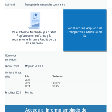
Actividad
Transporte de mercancías por carretera
Ver el Informe Ampliado de
Transportes Y Gruas Salom
Ve el Informe Ampliado. ¡Es gratis!
Regístrese en eInforma y le
Sa
regalamos el Informe Ampliado de
esta empresa
Número de
empleados
Capital Social
Mayor de 60.000 €
Ventas últimos
Año
Variación
años
2022
2023
46,35 %
2024
3,24 %
Resultado 2024
Positivo
Accede al Informe ampliado de