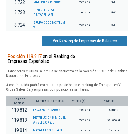
3.722
MARTINEZ & MENOR SL
mediana
5611
CENTRE DENTAL
3.723
mediana
8623
CIUTADELLA SL
GRUPO COCO NOSTRUM
3.724
mediana
5611
SL.
Ver Ranking de Empresas de Baleares
Posición 119.817
en el Ranking de
Empresas Españolas
Transportes Y Gruas Salom Sa se encuentra en la posición 119.817 del Ranking
Nacional de Empresas.
A continuación podrá consultar la posición en el ranking de Transportes Y
Gruas Salom Sa y empresas con posiciones similares:
Posición
Nombre de la empresa
Ventas (€)
Provincia
Nacional
119.812
LAGO EMPEDRADO SL.
mediana
Coruña
DISTRIBUCIONES MIGUEL
119.813
mediana
Valladolid
ANGEL 2009 SLL
119.814
NAYARA LOGISTICA SL.
mediana
Granada