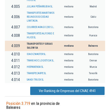
HIJOS SL
4.005
JULIAN PEÑARRUBIA SL.
mediana
Madrid
TRANSPORTES MARITIMOS
4.006
REUNIDOS SOCIEDAD
mediana
Cádiz
LIMITADA.
4.007
COURRIER ARAGO 230 S.L.
mediana
Barcelona
TRANSPORTES ALFONSO E
4.008
mediana
Huesca
HIJOS SL
TRANSPORTES Y GRUAS
4.009
mediana
Baleares
SALOM SA
4.010
IDAOIZMASTER SL.
mediana
Barcelona
4.011
TRANS AOC LOGISTICA SL.
mediana
Orense
4.012
HISPAMENSA SL
mediana
Murcia
4.013
TRANSPECARPE SL
mediana
Tenerife
4.014
SANDI TRUCK SL
mediana
Barcelona
Ver Ranking de Empresas del CNAE 4941
Posición 3.719
en la provincia de
Baleares