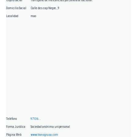
Objeto Social
Transporte de mercancías por carretera nacional.
Domicilio Social
Calle des cap Negre , 9
Localidad
mao
Teléfono
97136...
Forma Jurídica
Sociedad anónima unipersonal
Página Web
www.transgrusa.com