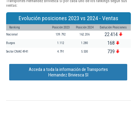
Transportes Hernandez Briviesca Sl por cada uno de los rankings según sus
ventas:
Evolución posiciones 2023 vs 2024 - Ventas
Ranking
Posición 2023
Posición 2024
Evolución Posiciones
22.414
Nacional
139.792
162.206
168
Burgos
1.112
1.280
739
Sector CNAE 4941
4.791
5.530
Acceda a toda la información de Transportes
Hernandez Briviesca Sl