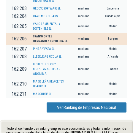
INDUSTRIALES SL
162.203
GECOSE SOFTWARE SL
mediana
Barcelona
162.204
CAYO MONDEJAR SL
mediana
Guadalajara
VALOR AMBIENTAL Y
162.205
mediana
Madrid
SOSTENIBLE SL.
TRANSPORTES
162.206
mediana
Burgos
HERNANDEZ BRIVIESCA SL
162.207
PINZA Y PATA SL.
mediana
Madrid
162.208
LLEZELE AGRICOLA SL
mediana
Alicante
BIOTECHNOLOGY
162.209
BIOPOLYM SOCIEDAD
mediana
Granada
ANONIMA.
MADRILEÑA DE ACEITES
162.210
mediana
Madrid
USADOS SL.
162.211
MADCURTIS SL.
mediana
Madrid
Ver Ranking de Empresas Nacional
Todo el contenido de ranking-empresas.eleconomista.es y toda la información de
empresas procede de la base de datos de INFORMA D&B S.A.U. (S.M.E.) y es