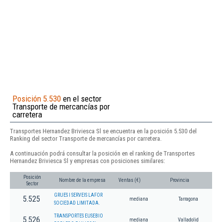
Posición 5.530
en el sector
Transporte de mercancías por
carretera
Transportes Hernandez Briviesca Sl se encuentra en la posición 5.530 del
Ranking del sector Transporte de mercancías por carretera.
A continuación podrá consultar la posición en el ranking de Transportes
Hernandez Briviesca Sl y empresas con posiciones similares:
Posición
Nombre de la empresa
Ventas (€)
Provincia
Sector
GRUES I SERVEIS LAFOR
5.525
mediana
Tarragona
SOCIEDAD LIMITADA.
TRANSPORTES EUSEBIO
5.526
mediana
Valladolid