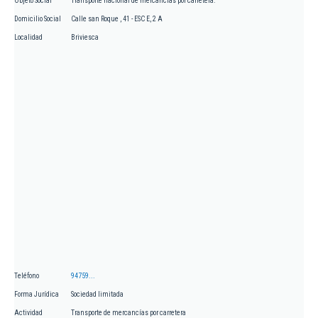
Objeto Social
Transporte nacional de mercancías por carretera.
Domicilio Social
Calle san Roque , 41 - ESC E, 2 A
Localidad
Briviesca
Teléfono
94759...
Forma Jurídica
Sociedad limitada
Actividad
Transporte de mercancías por carretera