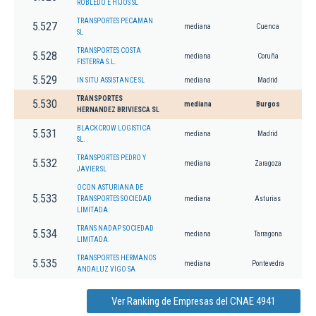
ROBLEDO E HIJOS SL
TRANSPORTES PECAMAN
5.527
mediana
Cuenca
SL
TRANSPORTES COSTA
5.528
mediana
Coruña
FISTERRA S.L.
5.529
IN SITU ASSISTANCE SL
mediana
Madrid
TRANSPORTES
5.530
mediana
Burgos
HERNANDEZ BRIVIESCA SL
BLACKCROW LOGISTICA
5.531
mediana
Madrid
SL.
TRANSPORTES PEDRO Y
5.532
mediana
Zaragoza
JAVIER SL
OCON ASTURIANA DE
5.533
TRANSPORTES SOCIEDAD
mediana
Asturias
LIMITADA.
TRANS NADAP SOCIEDAD
5.534
mediana
Tarragona
LIMITADA.
TRANSPORTES HERMANOS
5.535
mediana
Pontevedra
ANDALUZ VIGO SA
Ver Ranking de Empresas del CNAE 4941