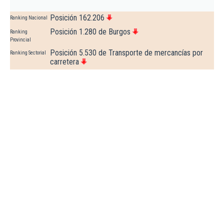
Posición 162.206
Ranking Nacional
Posición 1.280 de Burgos
Ranking
Provincial
Posición 5.530 de Transporte de mercancías por
Ranking Sectorial
carretera