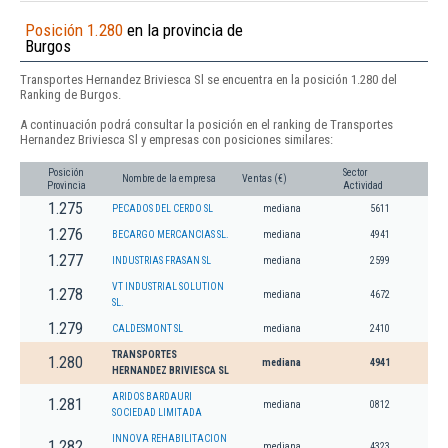
Posición 1.280
en la provincia de
Burgos
Transportes Hernandez Briviesca Sl se encuentra en la posición 1.280 del
Ranking de Burgos.
A continuación podrá consultar la posición en el ranking de Transportes
Hernandez Briviesca Sl y empresas con posiciones similares:
Posición
Sector
Nombre de la empresa
Ventas (€)
Provincia
Actividad
1.275
PECADOS DEL CERDO SL
mediana
5611
1.276
BECARGO MERCANCIAS SL.
mediana
4941
1.277
INDUSTRIAS FRASAN SL
mediana
2599
VT INDUSTRIAL SOLUTION
1.278
mediana
4672
SL.
1.279
CALDESMONT SL
mediana
2410
TRANSPORTES
1.280
mediana
4941
HERNANDEZ BRIVIESCA SL
ARIDOS BARDAURI
1.281
mediana
0812
SOCIEDAD LIMITADA
INNOVA REHABILITACION
1.282
mediana
4323