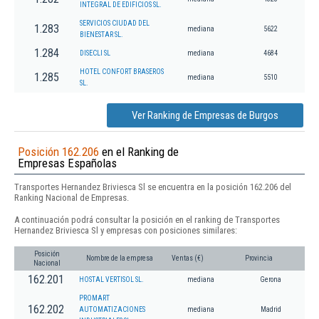
INTEGRAL DE EDIFICIOS SL.
SERVICIOS CIUDAD DEL
1.283
mediana
5622
BIENESTAR SL.
1.284
DISECLI SL
mediana
4684
HOTEL CONFORT BRASEROS
1.285
mediana
5510
SL.
Ver Ranking de Empresas de Burgos
Posición 162.206
en el Ranking de
Empresas Españolas
Transportes Hernandez Briviesca Sl se encuentra en la posición 162.206 del
Ranking Nacional de Empresas.
A continuación podrá consultar la posición en el ranking de Transportes
Hernandez Briviesca Sl y empresas con posiciones similares:
Posición
Nombre de la empresa
Ventas (€)
Provincia
Nacional
162.201
HOSTAL VERTISOL SL.
mediana
Gerona
PROMART
162.202
AUTOMATIZACIONES
mediana
Madrid