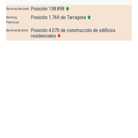
Posición 138.898
Ranking Nacional
Posición 1.769 de Tarragona
Ranking
Provincial
Posición 4.070 de construcción de edificios
Ranking Sectorial
residenciales