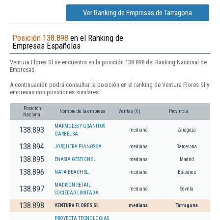
Ver Ranking de Empresas de Tarragona
Posición 138.898
en el Ranking de
Empresas Españolas
Ventura Flores Sl se encuentra en la posición 138.898 del Ranking Nacional de
Empresas.
A continuación podrá consultar la posición en el ranking de Ventura Flores Sl y
empresas con posiciones similares:
Posición
Nombre de la empresa
Ventas (€)
Provincia
Nacional
MARMOLES Y GRANITOS
138.893
mediana
Zaragoza
GARBEL SA
138.894
JORQUERA PIANOS SA
mediana
Barcelona
138.895
ENASIA GESTION SL
mediana
Madrid
138.896
NATA BEACH SL.
mediana
Baleares
MADISON RETAIL
138.897
mediana
Sevilla
SOCIEDAD LIMITADA.
138.898
VENTURA FLORES SL
mediana
Tarragona
PROYECTA TECNOLOGIAS