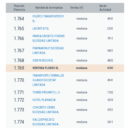
Posición
Sector
Nombre de la empresa
Ventas (€)
Provincia
Actividad
PUERTO TRANSPORTES 91
1.764
mediana
4941
SL
1.765
LACATS VF SL
mediana
2551
PARIS & OROBITG ITINERIS
1.766
mediana
7911
SOCIEDAD LIMITADA.
PIMPAMFRUIT SOCIEDAD
1.767
mediana
4631
LIMITADA.
1.768
GESFIN SEGUR SL
mediana
6832
1.769
VENTURA FLORES SL
mediana
4101
TRANSPORTS I FERRALLES
1.770
GUASCH SOCIETAT
mediana
4941
LIMITADA
1.771
TORRES PRIORAT S.L.U.
mediana
1102
1.772
HOTEL PLANAS SA
mediana
5510
CONCRETO OBRES
1.773
mediana
4101
SOCIEDAD LIMITADA.
VALLDEPINS 2012
1.774
mediana
5611
SOCIEDAD LIMITADA.