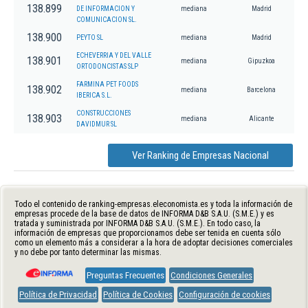
138.899
DE INFORMACION Y
mediana
Madrid
COMUNICACION SL.
138.900
PEYTO SL
mediana
Madrid
ECHEVERRIA Y DEL VALLE
138.901
mediana
Gipuzkoa
ORTODONCISTAS SLP
FARMINA PET FOODS
138.902
mediana
Barcelona
IBERICA S.L.
CONSTRUCCIONES
138.903
mediana
Alicante
DAVIDMUR SL
Ver Ranking de Empresas Nacional
Todo el contenido de ranking-empresas.eleconomista.es y toda la información de
empresas procede de la base de datos de INFORMA D&B S.A.U. (S.M.E.) y es
tratada y suministrada por INFORMA D&B S.A.U. (S.M.E.). En todo caso, la
información de empresas que proporcionamos debe ser tenida en cuenta sólo
como un elemento más a considerar a la hora de adoptar decisiones comerciales
y no debe por tanto determinar las mismas.
Preguntas Frecuentes
Condiciones Generales
Política de Privacidad
Política de Cookies
Configuración de cookies