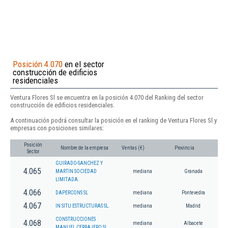
Posición 4.070
en el sector
construcción de edificios
residenciales
Ventura Flores Sl se encuentra en la posición 4.070 del Ranking del sector
construcción de edificios residenciales.
A continuación podrá consultar la posición en el ranking de Ventura Flores Sl y
empresas con posiciones similares:
Posición
Nombre de la empresa
Ventas (€)
Provincia
Sector
GUIRADO-SANCHEZ Y
4.065
MARTIN SOCIEDAD
mediana
Granada
LIMITADA.
4.066
DAPERCONS SL
mediana
Pontevedra
4.067
IN SITU ESTRUCTURAS SL.
mediana
Madrid
CONSTRUCCIONES
4.068
mediana
Albacete
MANUEL CERRAJERO SL