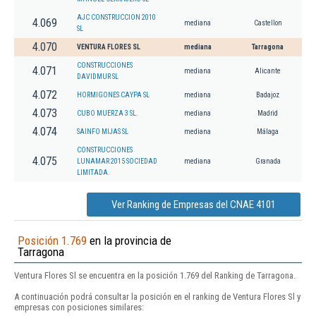
AJC CONSTRUCCION 2010
4.069
mediana
Castellon
SL
4.070
VENTURA FLORES SL
mediana
Tarragona
CONSTRUCCIONES
4.071
mediana
Alicante
DAVIDMUR SL
4.072
HORMIGONES CAYPA SL
mediana
Badajoz
4.073
CUBO MUERZA 3 SL.
mediana
Madrid
4.074
SAINFO MIJAS SL
mediana
Málaga
CONSTRUCCIONES
4.075
LUNAMAR 2015 SOCIEDAD
mediana
Granada
LIMITADA.
Ver Ranking de Empresas del CNAE 4101
Posición 1.769
en la provincia de
Tarragona
Ventura Flores Sl se encuentra en la posición 1.769 del Ranking de Tarragona.
A continuación podrá consultar la posición en el ranking de Ventura Flores Sl y
empresas con posiciones similares: