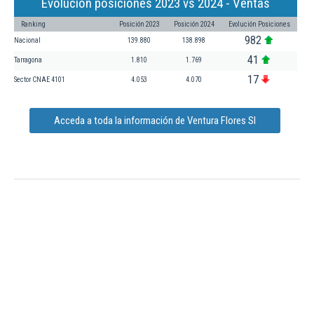
Evolución posiciones 2023 vs 2024 - Ventas
Ranking
Posición 2023
Posición 2024
Evolución Posiciones
982
Nacional
139.880
138.898
41
Tarragona
1.810
1.769
17
Sector CNAE 4101
4.053
4.070
Acceda a toda la información de Ventura Flores Sl