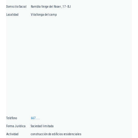
Domicilio Social
Rambla Verge del Roser , 17 - BJ
Localidad
Vilallonga del camp
Teléfono
667.....
Forma Jurídica
Sociedad limitada
Actividad
construcción de edificios residenciales