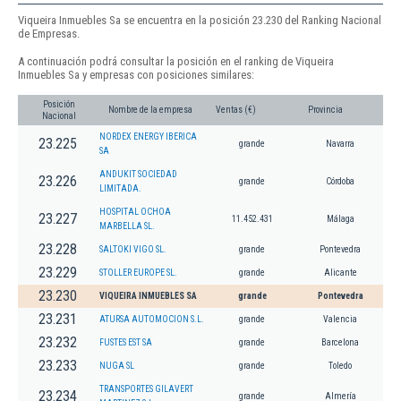
Viqueira Inmuebles Sa se encuentra en la posición 23.230 del Ranking Nacional
de Empresas.
A continuación podrá consultar la posición en el ranking de Viqueira
Inmuebles Sa y empresas con posiciones similares:
Posición
Nombre de la empresa
Ventas (€)
Provincia
Nacional
NORDEX ENERGY IBERICA
23.225
grande
Navarra
SA
ANDUKIT SOCIEDAD
23.226
grande
Córdoba
LIMITADA.
HOSPITAL OCHOA
23.227
11.452.431
Málaga
MARBELLA SL.
23.228
SALTOKI VIGO SL.
grande
Pontevedra
23.229
STOLLER EUROPE SL.
grande
Alicante
23.230
VIQUEIRA INMUEBLES SA
grande
Pontevedra
23.231
ATURSA AUTOMOCION S.L.
grande
Valencia
23.232
FUSTES EST SA
grande
Barcelona
23.233
NUGA SL
grande
Toledo
TRANSPORTES GILAVERT
23.234
grande
Almería