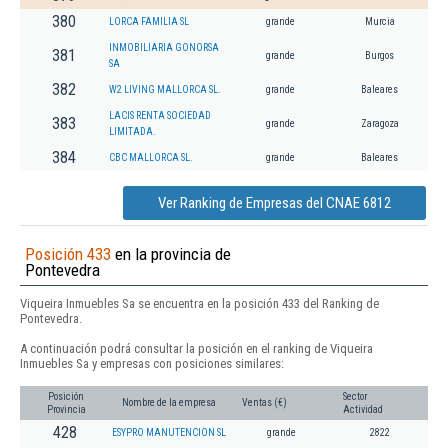
380
LORCA FAMILIA SL
grande
Murcia
INMOBILIARIA GONORSA
381
grande
Burgos
SA
382
W2 LIVING MALLORCA SL.
grande
Baleares
LACIS RENTA SOCIEDAD
383
grande
Zaragoza
LIMITADA.
384
CBC MALLORCA SL.
grande
Baleares
Ver Ranking de Empresas del CNAE 6812
Posición 433
en la provincia de
Pontevedra
Viqueira Inmuebles Sa se encuentra en la posición 433 del Ranking de
Pontevedra.
A continuación podrá consultar la posición en el ranking de Viqueira
Inmuebles Sa y empresas con posiciones similares:
Posición
Sector
Nombre de la empresa
Ventas (€)
Provincia
Actividad
428
ESYPRO MANUTENCION SL
grande
2822