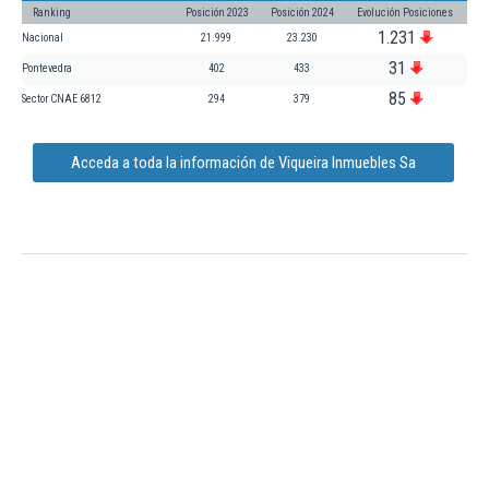
Ranking
Posición 2023
Posición 2024
Evolución Posiciones
1.231
Nacional
21.999
23.230
31
Pontevedra
402
433
85
Sector CNAE 6812
294
379
Acceda a toda la información de Viqueira Inmuebles Sa