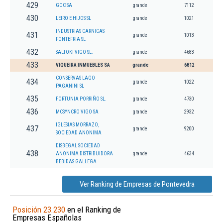
429
GOC SA
grande
7112
430
LEIRO E HIJOS SL
grande
1021
INDUSTRIAS CARNICAS
431
grande
1013
FONTEFRIA SL
432
SALTOKI VIGO SL.
grande
4683
433
VIQUEIRA INMUEBLES SA
grande
6812
CONSERVAS LAGO
434
grande
1022
PAGANINI SL
435
FORTUNIA PORRIÑO SL.
grande
4730
436
MCSYNCRO VIGO SA
grande
2932
IGLESIAS MORRAZO,
437
grande
9200
SOCIEDAD ANONIMA
DISBEGAL SOCIEDAD
438
ANONIMA DISTRIBUIDORA
grande
4634
BEBIDAS GALLEGA
Ver Ranking de Empresas de Pontevedra
Posición 23.230
en el Ranking de
Empresas Españolas