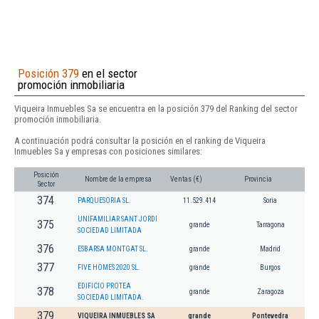
Posición 379
en el sector
promoción inmobiliaria
Viqueira Inmuebles Sa se encuentra en la posición 379 del Ranking del sector
promoción inmobiliaria.
A continuación podrá consultar la posición en el ranking de Viqueira
Inmuebles Sa y empresas con posiciones similares:
Posición
Nombre de la empresa
Ventas (€)
Provincia
Sector
374
PARQUESORIA SL.
11.529.414
Soria
UNIFAMILIAR SANT JORDI
375
grande
Tarragona
SOCIEDAD LIMITADA
376
ESBARSA MONTGAT SL.
grande
Madrid
377
FIVE HOMES 2020 SL.
grande
Burgos
EDIFICIO PROTEA
378
grande
Zaragoza
SOCIEDAD LIMITADA.
379
VIQUEIRA INMUEBLES SA
grande
Pontevedra