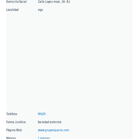
Domicilio Social
Calle Lopez mora , 56 - BJ
Localidad
vigo
Teléfono
98629...
Forma Jurídica
Sociedad anónima
Página Web
www.grupoviqueira.com
Marcas
1 marcas