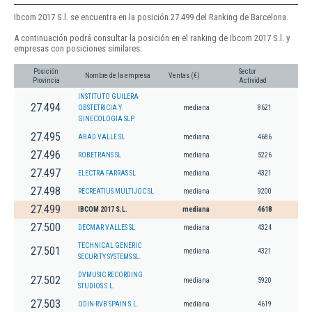
Ibcom 2017 S.l. se encuentra en la posición 27.499 del Ranking de Barcelona.
A continuación podrá consultar la posición en el ranking de Ibcom 2017 S.l. y
empresas con posiciones similares:
Posición
Sector
Nombre de la empresa
Ventas (€)
Provincia
Actividad
INSTITUTO GUILERA
27.494
OBSTETRICIA Y
mediana
8621
GINECOLOGIA SLP
27.495
ABAD VALLE SL
mediana
4686
27.496
ROBETRANS SL
mediana
5226
27.497
ELECTRA FARRAS SL
mediana
4321
27.498
RECREATIUS MULTIJOC SL
mediana
9200
27.499
IBCOM 2017 S.L.
mediana
4618
27.500
DECMAR VALLES SL
mediana
4324
TECHNICAL GENERIC
27.501
mediana
4321
SECURITY SYSTEMS SL.
DVMUSIC RECORDING
27.502
mediana
5920
STUDIOS S.L.
27.503
ODIN-RVB SPAIN S.L.
mediana
4619