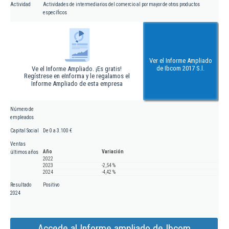
Actividad
Actividades de intermediarios del comercio al por mayor de otros productos
específicos
Ver el Informe Ampliado
de Ibcom 2017 S.l.
Ve el Informe Ampliado. ¡Es gratis!
Regístrese en eInforma y le regalamos el
Informe Ampliado de esta empresa
Número de
empleados
Capital Social
De 0 a 3.100 €
Ventas
Año
Variación
últimos años
2022
2023
-2,54 %
2024
-4,42 %
Resultado
Positivo
2024
Accede al Informe ampliado de Ibcom