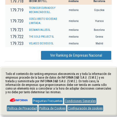
179.718
IBCOM 2017 S.L.
mediana
Barcelona
TECNICUR CURVADOS Y
179.719
mediana
Gipuzkoa
MECANIZADOS SLL.
COSCU BROTO SOCIEDAD
179.720
mediana
Huesca
LIMITADA.
179.721
DECMAR VALLES SL
mediana
Barcelona
179.722
THE GOLD PROJECT SL
mediana
Gerona
179.723
VELASCO DE DIEGO SL
mediana
Madrid
Ver Ranking de Empresas Nacional
Todo el contenido de ranking-empresas.eleconomista.es y toda la información de
empresas procede de la base de datos de INFORMA D&B S.A.U. (S.M.E.) y es
tratada y suministrada por INFORMA D&B S.A.U. (S.M.E.). En todo caso, la
información de empresas que proporcionamos debe ser tenida en cuenta sólo
como un elemento más a considerar a la hora de adoptar decisiones comerciales
y no debe por tanto determinar las mismas.
Preguntas Frecuentes
Condiciones Generales
Política de Privacidad
Política de Cookies
Configuración de cookies