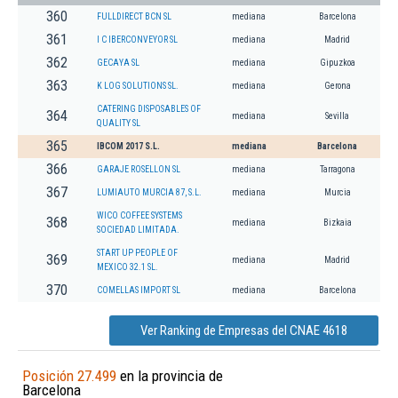
360
FULLDIRECT BCN SL
mediana
Barcelona
361
I C IBERCONVEYOR SL
mediana
Madrid
362
GECAYA SL
mediana
Gipuzkoa
363
K LOG SOLUTIONS SL.
mediana
Gerona
CATERING DISPOSABLES OF
364
mediana
Sevilla
QUALITY SL
365
IBCOM 2017 S.L.
mediana
Barcelona
366
GARAJE ROSELLON SL
mediana
Tarragona
367
LUMIAUTO MURCIA 87, S.L.
mediana
Murcia
WICO COFFEE SYSTEMS
368
mediana
Bizkaia
SOCIEDAD LIMITADA.
START UP PEOPLE OF
369
mediana
Madrid
MEXICO 32.1 SL.
370
COMELLAS IMPORT SL
mediana
Barcelona
Ver Ranking de Empresas del CNAE 4618
Posición 27.499
en la provincia de
Barcelona