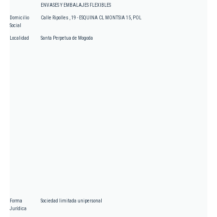
ENVASES Y EMBALAJES FLEXIBLES
Domicilio
Calle Ripolles , 19 - ESQUINA CL MONTSIA 15, POL
Social
Localidad
Santa Perpetua de Mogoda
Forma
Sociedad limitada unipersonal
Jurídica