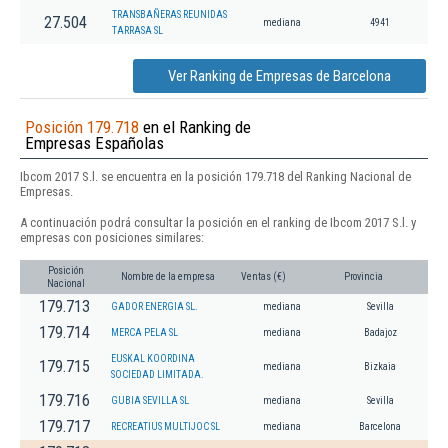
TRANSBAÑERAS REUNIDAS
27.504
mediana
4941
TARRASA SL
Ver Ranking de Empresas de Barcelona
Posición 179.718
en el Ranking de
Empresas Españolas
Ibcom 2017 S.l. se encuentra en la posición 179.718 del Ranking Nacional de
Empresas.
A continuación podrá consultar la posición en el ranking de Ibcom 2017 S.l. y
empresas con posiciones similares:
Posición
Nombre de la empresa
Ventas (€)
Provincia
Nacional
179.713
GADOR ENERGIA SL.
mediana
Sevilla
179.714
MERCA PELA SL
mediana
Badajoz
EUSKAL KOORDINA
179.715
mediana
Bizkaia
SOCIEDAD LIMITADA.
179.716
GUBIA SEVILLA SL
mediana
Sevilla
179.717
RECREATIUS MULTIJOC SL
mediana
Barcelona