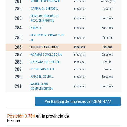
281
VENUS ELECTRONICA SL
mediana
Palmas (las)
282
CARMAJO JOYEROS SL
mediana
Madrid
SERVICIO INTEGRAL DE
283
mediana
Barcelona
RELOJERIA MGV SL
284
ERNEST SL
mediana
Barcelona
SEMIPREX IMPORTACIONES
285
mediana
Tenerife
SL
286
THE GOLD PROJECT SL
mediana
Gerona
287
ADAMAS GEMOLOGOS SL
mediana
Barcelona
288
LA PLATA DEL HIELO SL
mediana
Sevilla
289
STONE CARMOIX SL.
mediana
Toledo
290
ANADELI GOLD SL.
mediana
Barcelona
WORLD CLASS
291
mediana
Barcelona
COMPLEMENTS SL
Ver Ranking de Empresas del CNAE 4777
Posición 3.784
en la provincia de
Gerona