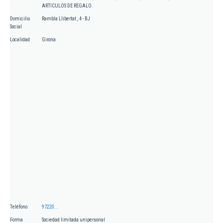
ARTICULOS DE REGALO.
Domicilio
Rambla Llibertat , 4 - BJ
Social
Localidad
Girona
Teléfono
97220...
Forma
Sociedad limitada unipersonal