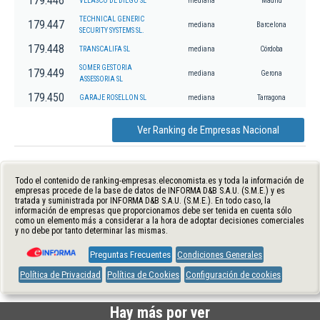
179.446
VELASCO DE DIEGO SL
mediana
Madrid
TECHNICAL GENERIC
179.447
mediana
Barcelona
SECURITY SYSTEMS SL.
179.448
TRANSCALIFA SL
mediana
Córdoba
SOMER GESTORIA
179.449
mediana
Gerona
ASSESSORIA SL
179.450
GARAJE ROSELLON SL
mediana
Tarragona
Ver Ranking de Empresas Nacional
Todo el contenido de ranking-empresas.eleconomista.es y toda la información de
empresas procede de la base de datos de INFORMA D&B S.A.U. (S.M.E.) y es
tratada y suministrada por INFORMA D&B S.A.U. (S.M.E.). En todo caso, la
información de empresas que proporcionamos debe ser tenida en cuenta sólo
como un elemento más a considerar a la hora de adoptar decisiones comerciales
y no debe por tanto determinar las mismas.
Preguntas Frecuentes
Condiciones Generales
Política de Privacidad
Política de Cookies
Configuración de cookies
Hay más por ver