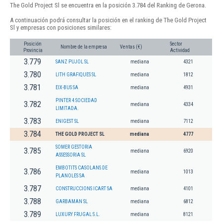
The Gold Project Sl se encuentra en la posición 3.784 del Ranking de Gerona.
A continuación podrá consultar la posición en el ranking de The Gold Project
Sl y empresas con posiciones similares:
Posición
Sector
Nombre de la empresa
Ventas (€)
Provincia
Actividad
3.779
SANZ PUJOL SL
mediana
4321
3.780
LITH GRAFIQUES SL
mediana
1812
3.781
EIX-BUS SA
mediana
4931
PINTER 4 SOCIEDAD
3.782
mediana
4334
LIMITADA.
3.783
ENIGEST SL
mediana
7112
3.784
THE GOLD PROJECT SL
mediana
4777
SOMER GESTORIA
3.785
mediana
6920
ASSESSORIA SL
EMBOTITS CASOLANS DE
3.786
mediana
1013
PLANOLES SA
3.787
CONSTRUCCIONS ICART SA
mediana
4101
3.788
GARBAMAN SL
mediana
6812
3.789
LUXURY FRUGAL S.L.
mediana
8121