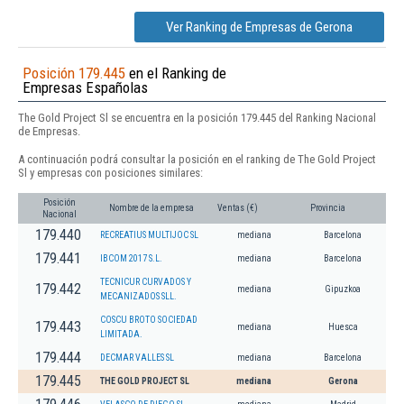
Ver Ranking de Empresas de Gerona
Posición 179.445
en el Ranking de
Empresas Españolas
The Gold Project Sl se encuentra en la posición 179.445 del Ranking Nacional
de Empresas.
A continuación podrá consultar la posición en el ranking de The Gold Project
Sl y empresas con posiciones similares:
Posición
Nombre de la empresa
Ventas (€)
Provincia
Nacional
179.440
RECREATIUS MULTIJOC SL
mediana
Barcelona
179.441
IBCOM 2017 S.L.
mediana
Barcelona
TECNICUR CURVADOS Y
179.442
mediana
Gipuzkoa
MECANIZADOS SLL.
COSCU BROTO SOCIEDAD
179.443
mediana
Huesca
LIMITADA.
179.444
DECMAR VALLES SL
mediana
Barcelona
179.445
THE GOLD PROJECT SL
mediana
Gerona