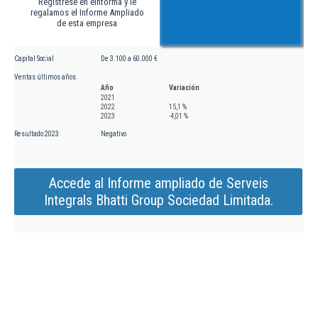
Regístrese en eInforma y le
regalamos el Informe Ampliado
de esta empresa
Capital Social
De 3.100 a 60.000 €
Ventas últimos años
Año
Variación
2021
2022
15,1 %
2023
-4,01 %
Resultado 2023
Negativo
Accede al Informe ampliado de Serveis
Integrals Bhatti Group Sociedad Limitada.