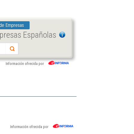
 de Empresas
mpresas Españolas
Información ofrecida por
Información ofrecida por