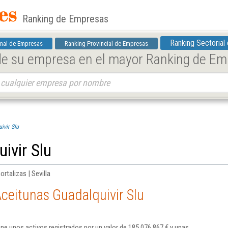
Ranking de Empresas
Ranking Sectorial
nal de Empresas
Ranking Provincial de Empresas
 de su empresa en el mayor Ranking de E
ivir Slu
ivir Slu
rtalizas | Sevilla
ceitunas Guadalquivir Slu
ene unos activos registrados por un valor de 185.076.867 € y unas