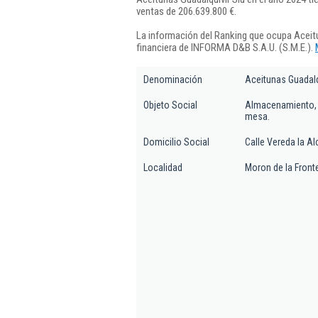
ventas de 206.639.800 €.
La información del Ranking que ocupa Aceitu
financiera de INFORMA D&B S.A.U. (S.M.E.).
Denominación
Aceitunas Guadalq
Objeto Social
Almacenamiento, f
mesa.
Domicilio Social
Calle Vereda la Al
Localidad
Moron de la Front