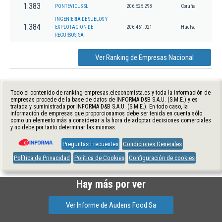
1.383
PONTEVICUS SL
206.525.298
Coruña
INGENIERIA DE SUELOS Y
1.384
EXPLOTACION DE
206.461.021
Huelva
RECURSOS, SA
Ver Ranking de Empresas Nacional
Todo el contenido de ranking-empresas.eleconomista.es y toda la información de
empresas procede de la base de datos de INFORMA D&B S.A.U. (S.M.E.) y es
tratada y suministrada por INFORMA D&B S.A.U. (S.M.E.). En todo caso, la
información de empresas que proporcionamos debe ser tenida en cuenta sólo
como un elemento más a considerar a la hora de adoptar decisiones comerciales
y no debe por tanto determinar las mismas.
Preguntas Frecuentes
Condiciones Generales
Política de Privacidad
Política de Cookies
Configuración de cookies
Hay más por ver
Ver Informe de Audens Food Sa