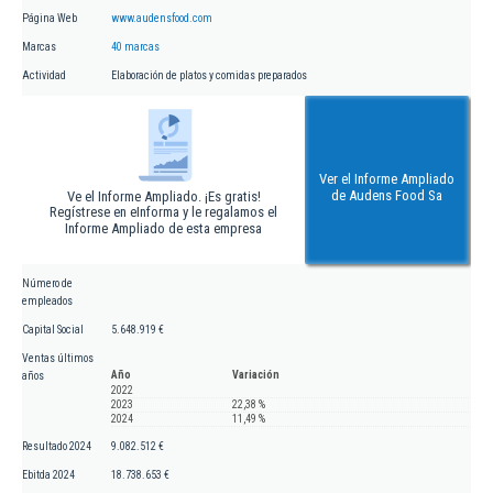
Página Web
www.audensfood.com
Marcas
40 marcas
Actividad
Elaboración de platos y comidas preparados
Ver el Informe Ampliado
de Audens Food Sa
Ve el Informe Ampliado. ¡Es gratis!
Regístrese en eInforma y le regalamos el
Informe Ampliado de esta empresa
Número de
empleados
Capital Social
5.648.919 €
Ventas últimos
Año
Variación
años
2022
2023
22,38 %
2024
11,49 %
Resultado 2024
9.082.512 €
Ebitda 2024
18.738.653 €