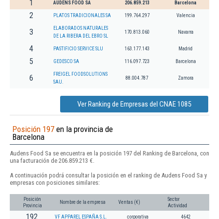
1
AUDENS FOOD SA
206.859.213
Barcelona
2
PLATOS TRADICIONALES SA
199.764.297
Valencia
ELABORADOS NATURALES
3
170.813.060
Navarra
DE LA RIBERA DEL EBRO SL
4
PASTIFICIO SERVICE SLU
163.177.143
Madrid
5
GEDESCO SA
116.097.723
Barcelona
FREIGEL FOODSOLUTIONS
6
88.004.787
Zamora
SAU.
Ver Ranking de Empresas del CNAE 1085
Posición 197
en la provincia de
Barcelona
Audens Food Sa se encuentra en la posición 197 del Ranking de Barcelona, con
una facturación de 206.859.213 €.
A continuación podrá consultar la posición en el ranking de Audens Food Sa y
empresas con posiciones similares:
Posición
Sector
Nombre de la empresa
Ventas (€)
Provincia
Actividad
192
VF APPAREL ESPAÑA S.L.
corporativa
4642