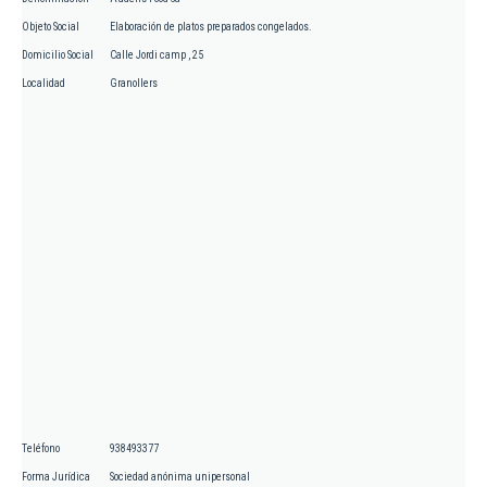
Objeto Social
Elaboración de platos preparados congelados.
Domicilio Social
Calle Jordi camp , 25
Localidad
Granollers
Teléfono
938493377
Forma Jurídica
Sociedad anónima unipersonal