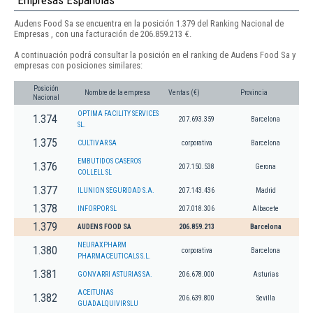
Audens Food Sa se encuentra en la posición 1.379 del Ranking Nacional de
Empresas , con una facturación de 206.859.213 €.
A continuación podrá consultar la posición en el ranking de Audens Food Sa y
empresas con posiciones similares:
Posición
Nombre de la empresa
Ventas (€)
Provincia
Nacional
OPTIMA FACILITY SERVICES
1.374
207.693.359
Barcelona
SL.
1.375
CULTIVAR SA
corporativa
Barcelona
EMBUTIDOS CASEROS
1.376
207.150.538
Gerona
COLLELL SL
1.377
ILUNION SEGURIDAD S.A.
207.143.436
Madrid
1.378
INFORPOR SL
207.018.306
Albacete
1.379
AUDENS FOOD SA
206.859.213
Barcelona
NEURAXPHARM
1.380
corporativa
Barcelona
PHARMACEUTICALS S.L.
1.381
GONVARRI ASTURIAS SA.
206.678.000
Asturias
ACEITUNAS
1.382
206.639.800
Sevilla
GUADALQUIVIR SLU