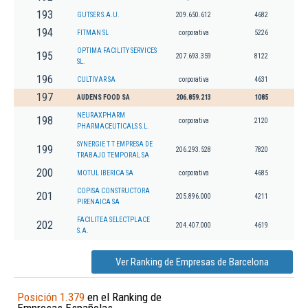
193
GUTSER S.A.U.
209.650.612
4682
194
FITMAN SL
corporativa
5226
OPTIMA FACILITY SERVICES
195
207.693.359
8122
SL.
196
CULTIVAR SA
corporativa
4631
197
AUDENS FOOD SA
206.859.213
1085
NEURAXPHARM
198
corporativa
2120
PHARMACEUTICALS S.L.
SYNERGIE T T EMPRESA DE
199
206.293.528
7820
TRABAJO TEMPORAL SA
200
MOTUL IBERICA SA
corporativa
4685
COPISA CONSTRUCTORA
201
205.896.000
4211
PIRENAICA SA
FACILITEA SELECTPLACE
202
204.407.000
4619
S.A.
Ver Ranking de Empresas de Barcelona
Posición 1.379
en el Ranking de
Empresas Españolas